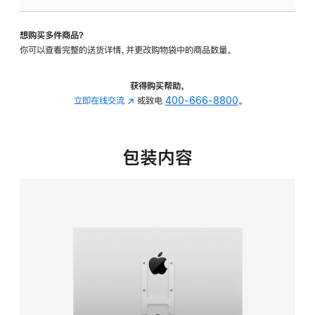
VESA
支
想购买多件商品？
架
你可以查看完整的送货详情，并更改购物袋中的商品数量。
转
换
器
获得购买帮助，
的
立即在线交流
(在
或致电
400-666-8800
。
分
新
期
窗
付
口
包装内容
款
中
选
打
项)
开)