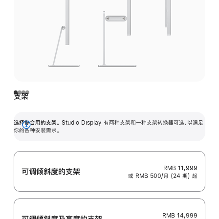
支架
选择你合用的支架。
Studio Display 有两种支架和一种支架转换器可选，以满足
展
你的各种安装需求。
开
RMB 11,999
可调倾斜度的支架
或 RMB 500/月 (24 期) 起
RMB 14,999
可调倾斜度及高‍度的支‍架