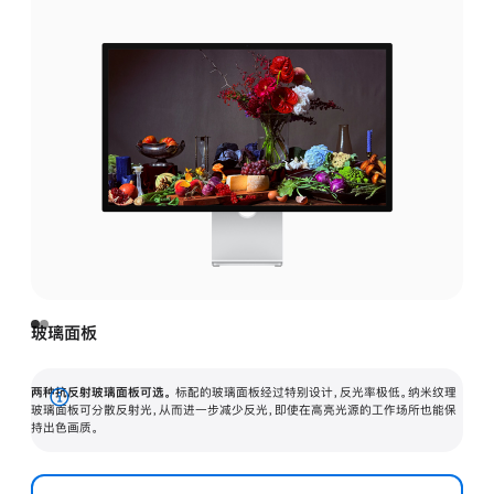
玻璃面板
两种抗反射玻璃面板可选。
标配的玻璃面板经过特别设计，反光率极低。纳米纹理
展
玻璃面板可分散反射光，从而进一步减少反光，即使在高亮光源的工作场所也能保
持出色画质。
开