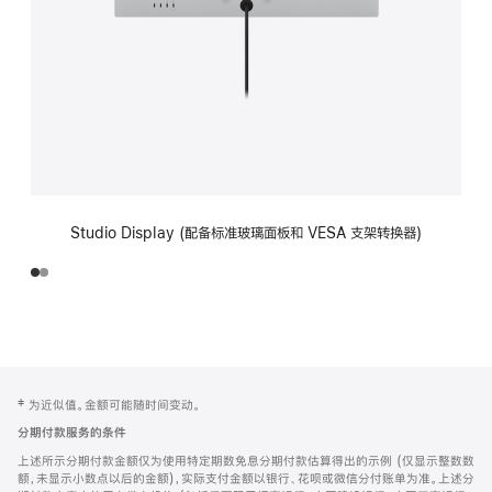
Studio Display (配备标准玻璃面板和 VESA 支架转换器)
网
脚
‡ 为近似值。金额可能随时间变动。
注
页
分期付款服务的条件
页
上述所示分期付款金额仅为使用特定期数免息分期付款估算得出的示例 (仅显示整数数
脚
额，未显示小数点以后的金额)，实际支付金额以银行、花呗或微信分付账单为准。上述分