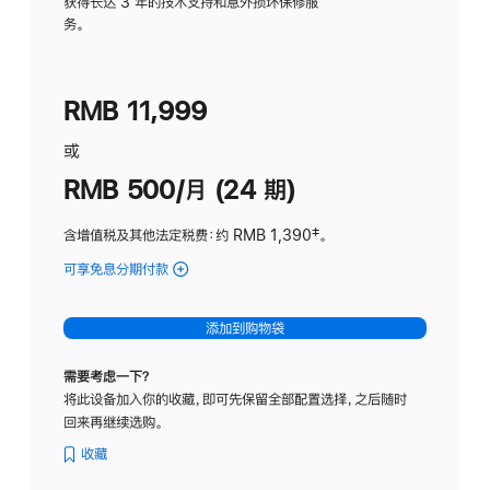
务
获得长达 3 年的技术支持和意外损坏保修服
务。
计
划
(适
RMB 11,999
用
于
或
Studio
RMB 500/月 (24 期)
Display
含增值税及其他法定税费
：约 RMB 1,390
脚
‡。
注
可享免息分期付款
(Studio
Display
-
添加到购物袋
标
准
需要考虑一下？
玻
将此设备加入你的收藏，即可先保留全部配置选择，之后随时
璃
回来再继续选购。
面
板
收藏
-