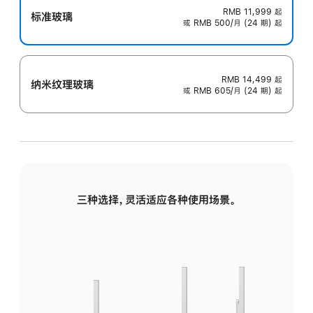
RMB 11,999
起
标准玻璃
或 RMB 500/月 (24 期) 起
RMB 14,499
起
纳米纹理玻璃
或 RMB 605/月 (24 期) 起
三种选择，灵活适应各种使用场景。
标