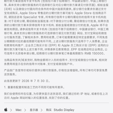
期付款方案由信用卡发卡机构 (包括但不限于招商银行、中国建设银行、中国工商银行
等，具体支持分期付款服务的可选择银行及对应分期付款方案请见付款页面)、蚂蚁金服
(花呗) 以及微信分付面向符合条件的中国大陆居民提供。部分银行会要求你通过支付
宝完成购买。Apple Store 零售店的分期付款方案可能与 Apple Store 在线商店不
同，请到店咨询 Specialist 专家。所有银行信用卡分期均需经你的信用卡发卡机构批
准；对于花呗分期，需经蚂蚁金服批准；对于微信分付分期，需经微信分付批准。如果你选
择的分期付款方案未获得信用卡发卡机构、蚂蚁金服或微信分付的批准，Apple 将不会
被告知原因。请参阅信用卡发卡机构 (包括但不限于招商银行、中国建设银行、中国工商
银行等，具体支持分期付款服务的可选择银行请见付款页面) 网站、支付宝网站和微信
分付服务页面，了解相关条件、费用和收费。订单可能需要满足特定金额要求，不同免息
分期期数对应的最低限额可能有所不同。上述分期付款服务只适用于个人消费者。企业
和教育机构客户、企业员工购买计划 (EPP) 和 Apple 员工购买计划 (EPP) 适用的分
期付款方案可能与上述方案不同，详情请参见教育商店、EPP 在线商店和企业商店。公
司信用卡无资格申请分期。招商银行分期付款单笔订单最高限额为 RMB 150000。
当商品有货并/或发货时，购物金额将计入你的信用卡、支付宝或微信分付账单。相关财
务费用将显示在你的信用卡对账单、支付宝或微信账户中。
产品按广告宣传价或标价提供分期付款服务。价格包含增值税。所有订单均可享受免费
送货服务。
此信息更新于 2026 年 7 月 30 日。
1. 重量依配置和制造工艺的不同而可能有所差异。
我们会使用你所在位置，为你更快显示送货选项。我们通过你的 IP 地址，或者你在上次
访问 Apple 网站时输入的位置信息，找到了你的位置。
Mac
显示器
购买 Studio Display