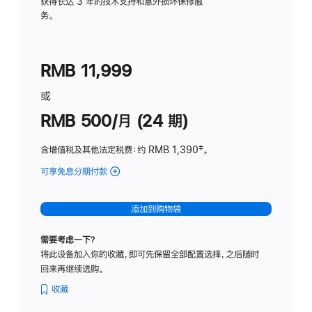
务
获得长达 3 年的技术支持和意外损坏保修服
务。
计
划
(适
RMB 11,999
用
于
或
Studio
RMB 500/月 (24 期)
Display
含增值税及其他法定税费
：约 RMB 1,390
脚
‡。
注
可享免息分期付款
(Studio
Display
-
添加到购物袋
标
准
需要考虑一下？
玻
将此设备加入你的收藏，即可先保留全部配置选择，之后随时
璃
回来再继续选购。
面
板
收藏
-