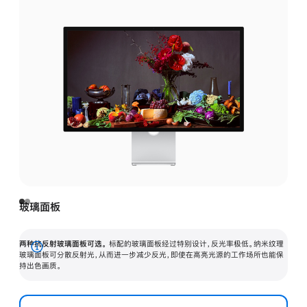
玻璃面板
两种抗反射玻璃面板可选。
标配的玻璃面板经过特别设计，反光率极低。纳米纹理
展
玻璃面板可分散反射光，从而进一步减少反光，即使在高亮光源的工作场所也能保
持出色画质。
开