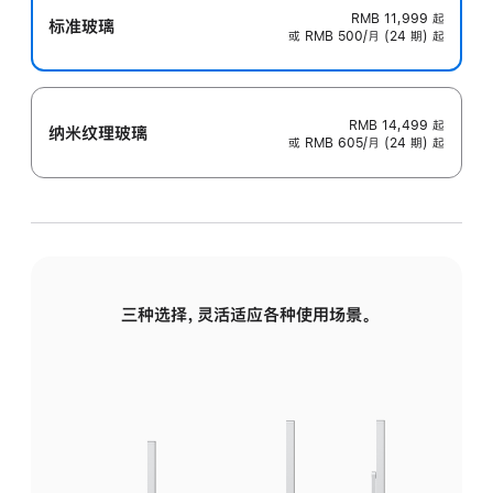
RMB 11,999
起
标准玻璃
或 RMB 500/月 (24 期) 起
RMB 14,499
起
纳米纹理玻璃
或 RMB 605/月 (24 期) 起
三种选择，灵活适应各种使用场景。
标