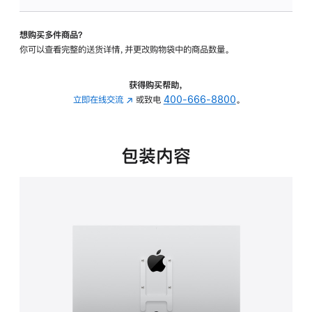
VESA
支
想购买多件商品？
架
你可以查看完整的送货详情，并更改购物袋中的商品数量。
转
换
器
获得购买帮助，
的
立即在线交流
(在
或致电
400-666-8800
。
分
新
期
窗
付
口
包装内容
款
中
选
打
项)
开)