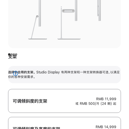
支架
选择你合用的支架。
Studio Display 有两种支架和一种支架转换器可选，以满足
展
你的各种安装需求。
开
RMB 11,999
可调倾斜度的支架
或 RMB 500/月 (24 期) 起
RMB 14,999
可调倾斜度及高‍度的支‍架