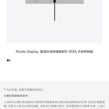
Studio Display (配备标准玻璃面板和 VESA 支架转换器)
网
脚
‡ 为近似值。金额可能随时间变动。
注
页
分期付款服务的条件
页
上述所示分期付款金额仅为使用特定期数免息分期付款估算得出的示例 (仅显示整数数
脚
额，未显示小数点以后的金额)，实际支付金额以银行、花呗或微信分付账单为准。上述分