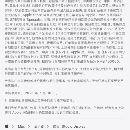
期付款方案由信用卡发卡机构 (包括但不限于招商银行、中国建设银行、中国工商银行
等，具体支持分期付款服务的可选择银行及对应分期付款方案请见付款页面)、蚂蚁金服
(花呗) 以及微信分付面向符合条件的中国大陆居民提供。部分银行会要求你通过支付
宝完成购买。Apple Store 零售店的分期付款方案可能与 Apple Store 在线商店不
同，请到店咨询 Specialist 专家。所有银行信用卡分期均需经你的信用卡发卡机构批
准；对于花呗分期，需经蚂蚁金服批准；对于微信分付分期，需经微信分付批准。如果你选
择的分期付款方案未获得信用卡发卡机构、蚂蚁金服或微信分付的批准，Apple 将不会
被告知原因。请参阅信用卡发卡机构 (包括但不限于招商银行、中国建设银行、中国工商
银行等，具体支持分期付款服务的可选择银行请见付款页面) 网站、支付宝网站和微信
分付服务页面，了解相关条件、费用和收费。订单可能需要满足特定金额要求，不同免息
分期期数对应的最低限额可能有所不同。上述分期付款服务只适用于个人消费者。企业
和教育机构客户、企业员工购买计划 (EPP) 和 Apple 员工购买计划 (EPP) 适用的分
期付款方案可能与上述方案不同，详情请参见教育商店、EPP 在线商店和企业商店。公
司信用卡无资格申请分期。招商银行分期付款单笔订单最高限额为 RMB 150000。
当商品有货并/或发货时，购物金额将计入你的信用卡、支付宝或微信分付账单。相关财
务费用将显示在你的信用卡对账单、支付宝或微信账户中。
产品按广告宣传价或标价提供分期付款服务。价格包含增值税。所有订单均可享受免费
送货服务。
此信息更新于 2026 年 7 月 30 日。
1. 重量依配置和制造工艺的不同而可能有所差异。
我们会使用你所在位置，为你更快显示送货选项。我们通过你的 IP 地址，或者你在上次
访问 Apple 网站时输入的位置信息，找到了你的位置。
Mac
显示器
购买 Studio Display