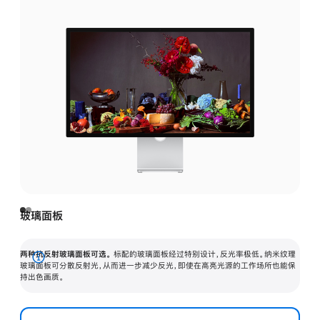
玻璃面板
两种抗反射玻璃面板可选。
标配的玻璃面板经过特别设计，反光率极低。纳米纹理
展
玻璃面板可分散反射光，从而进一步减少反光，即使在高亮光源的工作场所也能保
持出色画质。
开