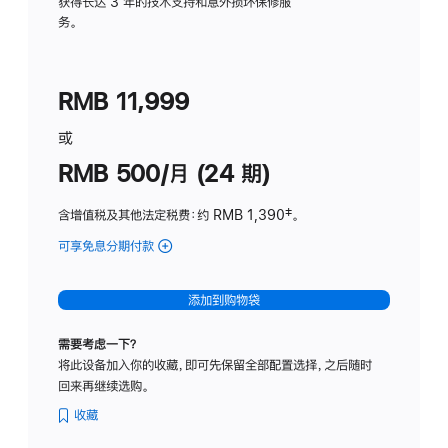
务
获得长达 3 年的技术支持和意外损坏保修服
务。
计
划
(适
RMB 11,999
用
于
或
Studio
RMB 500/月 (24 期)
Display
含增值税及其他法定税费
：约 RMB 1,390
脚
‡。
注
可享免息分期付款
(Studio
Display
-
添加到购物袋
标
准
需要考虑一下？
玻
将此设备加入你的收藏，即可先保留全部配置选择，之后随时
璃
回来再继续选购。
面
板
收藏
-