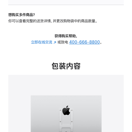
VESA
支
想购买多件商品？
架
你可以查看完整的送货详情，并更改购物袋中的商品数量。
转
换
器
获得购买帮助，
的
立即在线交流
(在
或致电
400-666-8800
。
分
新
期
窗
付
口
包装内容
款
中
选
打
项)
开)