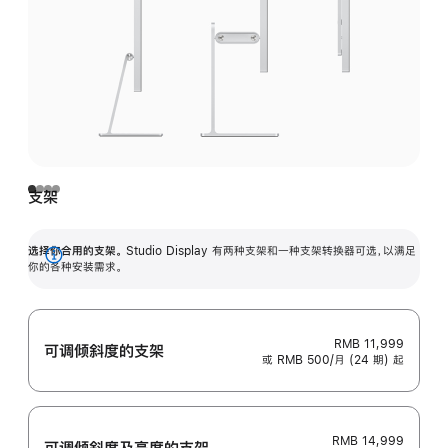
支架
选择你合用的支架。
Studio Display 有两种支架和一种支架转换器可选，以满足
展
你的各种安装需求。
开
RMB 11,999
可调倾斜度的支架
或 RMB 500/月 (24 期) 起
RMB 14,999
可调倾斜度及高‍度的支‍架