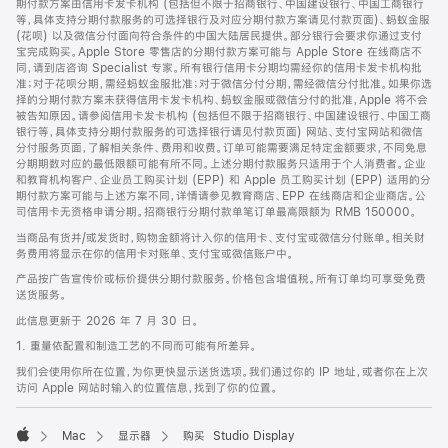
期付款方案由信用卡发卡机构 (包括但不限于招商银行、中国建设银行、中国工商银行
等，具体支持分期付款服务的可选择银行及对应分期付款方案请见付款页面)、蚂蚁金服
(花呗) 以及微信分付面向符合条件的中国大陆居民提供。部分银行会要求你通过支付
宝完成购买。Apple Store 零售店的分期付款方案可能与 Apple Store 在线商店不
同，请到店咨询 Specialist 专家。所有银行信用卡分期均需经你的信用卡发卡机构批
准；对于花呗分期，需经蚂蚁金服批准；对于微信分付分期，需经微信分付批准。如果你选
择的分期付款方案未获得信用卡发卡机构、蚂蚁金服或微信分付的批准，Apple 将不会
被告知原因。请参阅信用卡发卡机构 (包括但不限于招商银行、中国建设银行、中国工商
银行等，具体支持分期付款服务的可选择银行请见付款页面) 网站、支付宝网站和微信
分付服务页面，了解相关条件、费用和收费。订单可能需要满足特定金额要求，不同免息
分期期数对应的最低限额可能有所不同。上述分期付款服务只适用于个人消费者。企业
和教育机构客户、企业员工购买计划 (EPP) 和 Apple 员工购买计划 (EPP) 适用的分
期付款方案可能与上述方案不同，详情请参见教育商店、EPP 在线商店和企业商店。公
司信用卡无资格申请分期。招商银行分期付款单笔订单最高限额为 RMB 150000。
当商品有货并/或发货时，购物金额将计入你的信用卡、支付宝或微信分付账单。相关财
务费用将显示在你的信用卡对账单、支付宝或微信账户中。
产品按广告宣传价或标价提供分期付款服务。价格包含增值税。所有订单均可享受免费
送货服务。
此信息更新于 2026 年 7 月 30 日。
1. 重量依配置和制造工艺的不同而可能有所差异。
我们会使用你所在位置，为你更快显示送货选项。我们通过你的 IP 地址，或者你在上次
访问 Apple 网站时输入的位置信息，找到了你的位置。
Mac
显示器
购买 Studio Display