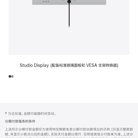
Studio Display (配备标准玻璃面板和 VESA 支架转换器)
网
脚
‡ 为近似值。金额可能随时间变动。
注
页
分期付款服务的条件
页
上述所示分期付款金额仅为使用特定期数免息分期付款估算得出的示例 (仅显示整数数
脚
额，未显示小数点以后的金额)，实际支付金额以银行、花呗或微信分付账单为准。上述分