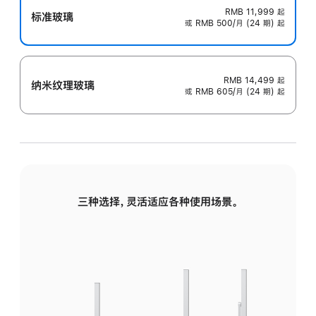
RMB 11,999
起
标准玻璃
或 RMB 500/月 (24 期) 起
RMB 14,499
起
纳米纹理玻璃
或 RMB 605/月 (24 期) 起
三种选择，灵活适应各种使用场景。
标