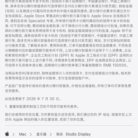
期付款方案由信用卡发卡机构 (包括但不限于招商银行、中国建设银行、中国工商银行
等，具体支持分期付款服务的可选择银行及对应分期付款方案请见付款页面)、蚂蚁金服
(花呗) 以及微信分付面向符合条件的中国大陆居民提供。部分银行会要求你通过支付
宝完成购买。Apple Store 零售店的分期付款方案可能与 Apple Store 在线商店不
同，请到店咨询 Specialist 专家。所有银行信用卡分期均需经你的信用卡发卡机构批
准；对于花呗分期，需经蚂蚁金服批准；对于微信分付分期，需经微信分付批准。如果你选
择的分期付款方案未获得信用卡发卡机构、蚂蚁金服或微信分付的批准，Apple 将不会
被告知原因。请参阅信用卡发卡机构 (包括但不限于招商银行、中国建设银行、中国工商
银行等，具体支持分期付款服务的可选择银行请见付款页面) 网站、支付宝网站和微信
分付服务页面，了解相关条件、费用和收费。订单可能需要满足特定金额要求，不同免息
分期期数对应的最低限额可能有所不同。上述分期付款服务只适用于个人消费者。企业
和教育机构客户、企业员工购买计划 (EPP) 和 Apple 员工购买计划 (EPP) 适用的分
期付款方案可能与上述方案不同，详情请参见教育商店、EPP 在线商店和企业商店。公
司信用卡无资格申请分期。招商银行分期付款单笔订单最高限额为 RMB 150000。
当商品有货并/或发货时，购物金额将计入你的信用卡、支付宝或微信分付账单。相关财
务费用将显示在你的信用卡对账单、支付宝或微信账户中。
产品按广告宣传价或标价提供分期付款服务。价格包含增值税。所有订单均可享受免费
送货服务。
此信息更新于 2026 年 7 月 30 日。
1. 重量依配置和制造工艺的不同而可能有所差异。
我们会使用你所在位置，为你更快显示送货选项。我们通过你的 IP 地址，或者你在上次
访问 Apple 网站时输入的位置信息，找到了你的位置。
Mac
显示器
购买 Studio Display