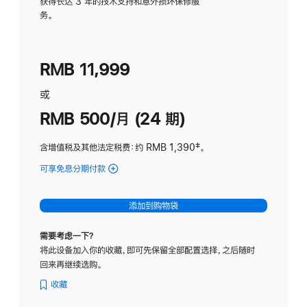
务
获得长达 3 年的技术支持和意外损坏保修服
务。
计
划
(适
RMB 11,999
用
于
或
Studio
RMB 500/月 (24 期)
Display
含增值税及其他法定税费
：约 RMB 1,390
脚
‡。
注
可享免息分期付款
(Studio
Display
-
添加到购物袋
标
准
需要考虑一下？
玻
将此设备加入你的收藏，即可先保留全部配置选择，之后随时
璃
回来再继续选购。
面
板
收藏
-