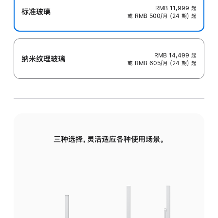
RMB 11,999
起
标准玻璃
或 RMB 500/月 (24 期) 起
RMB 14,499
起
纳米纹理玻璃
或 RMB 605/月 (24 期) 起
三种选择，灵活适应各种使用场景。
标