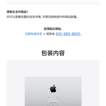
VESA
支
想购买多件商品？
架
你可以查看完整的送货详情，并更改购物袋中的商品数量。
转
换
器
获得购买帮助，
的
立即在线交流
(在
或致电
400-666-8800
。
分
新
期
窗
付
口
包装内容
款
中
选
打
项)
开)