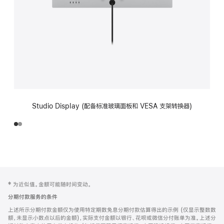
Studio Display (配备标准玻璃面板和 VESA 支架转换器)
网
脚
‡ 为近似值。金额可能随时间变动。
注
页
分期付款服务的条件
页
上述所示分期付款金额仅为使用特定期数免息分期付款估算得出的示例 (仅显示整数数
脚
额，未显示小数点以后的金额)，实际支付金额以银行、花呗或微信分付账单为准。上述分