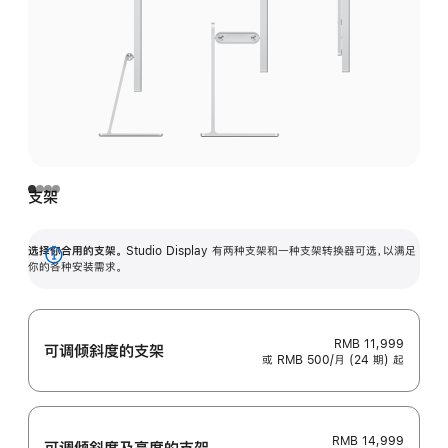
支架
选择你合用的支架。
Studio Display 有两种支架和一种支架转换器可选，以满足
展
你的各种安装需求。
开
RMB 11,999
可调倾斜度的支架
或 RMB 500/月 (24 期) 起
RMB 14,999
可调倾斜度及高‍度的支‍架