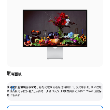
玻璃面板
两种抗反射玻璃面板可选。
标配的玻璃面板经过特别设计，反光率极低。纳米纹理
展
玻璃面板可分散反射光，从而进一步减少反光，即使在高亮光源的工作场所也能保
持出色画质。
开