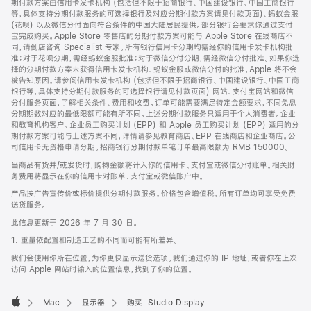
期付款方案由信用卡发卡机构 (包括但不限于招商银行、中国建设银行、中国工商银行
等，具体支持分期付款服务的可选择银行及对应分期付款方案请见付款页面)、蚂蚁金服
(花呗) 以及微信分付面向符合条件的中国大陆居民提供。部分银行会要求你通过支付
宝完成购买。Apple Store 零售店的分期付款方案可能与 Apple Store 在线商店不
同，请到店咨询 Specialist 专家。所有银行信用卡分期均需经你的信用卡发卡机构批
准；对于花呗分期，需经蚂蚁金服批准；对于微信分付分期，需经微信分付批准。如果你选
择的分期付款方案未获得信用卡发卡机构、蚂蚁金服或微信分付的批准，Apple 将不会
被告知原因。请参阅信用卡发卡机构 (包括但不限于招商银行、中国建设银行、中国工商
银行等，具体支持分期付款服务的可选择银行请见付款页面) 网站、支付宝网站和微信
分付服务页面，了解相关条件、费用和收费。订单可能需要满足特定金额要求，不同免息
分期期数对应的最低限额可能有所不同。上述分期付款服务只适用于个人消费者。企业
和教育机构客户、企业员工购买计划 (EPP) 和 Apple 员工购买计划 (EPP) 适用的分
期付款方案可能与上述方案不同，详情请参见教育商店、EPP 在线商店和企业商店。公
司信用卡无资格申请分期。招商银行分期付款单笔订单最高限额为 RMB 150000。
当商品有货并/或发货时，购物金额将计入你的信用卡、支付宝或微信分付账单。相关财
务费用将显示在你的信用卡对账单、支付宝或微信账户中。
产品按广告宣传价或标价提供分期付款服务。价格包含增值税。所有订单均可享受免费
送货服务。
此信息更新于 2026 年 7 月 30 日。
1. 重量依配置和制造工艺的不同而可能有所差异。
我们会使用你所在位置，为你更快显示送货选项。我们通过你的 IP 地址，或者你在上次
访问 Apple 网站时输入的位置信息，找到了你的位置。
Mac
显示器
购买 Studio Display