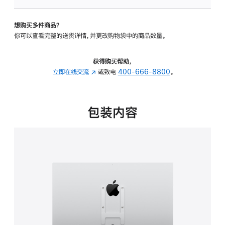
VESA
支
想购买多件商品？
架
你可以查看完整的送货详情，并更改购物袋中的商品数量。
转
换
器
获得购买帮助，
的
立即在线交流
(在
或致电
400-666-8800
。
分
新
期
窗
付
口
包装内容
款
中
选
打
项)
开)