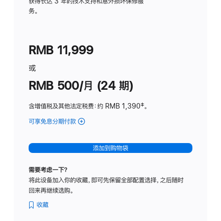
务
获得长达 3 年的技术支持和意外损坏保修服
务。
计
划
(适
RMB 11,999
用
于
或
Studio
RMB 500/月 (24 期)
Display
含增值税及其他法定税费
：约 RMB 1,390
脚
‡。
注
可享免息分期付款
(Studio
Display
-
添加到购物袋
标
准
需要考虑一下？
玻
将此设备加入你的收藏，即可先保留全部配置选择，之后随时
璃
回来再继续选购。
面
板
收藏
-