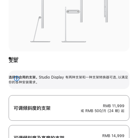
支架
选择你合用的支架。
Studio Display 有两种支架和一种支架转换器可选，以满足
展
你的各种安装需求。
开
RMB 11,999
可调倾斜度的支架
或 RMB 500/月 (24 期) 起
RMB 14,999
可调倾斜度及高‍度的支‍架