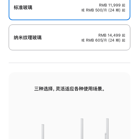
RMB 11,999
起
标准玻璃
或 RMB 500/月 (24 期) 起
RMB 14,499
起
纳米纹理玻璃
或 RMB 605/月 (24 期) 起
三种选择，灵活适应各种使用场景。
标