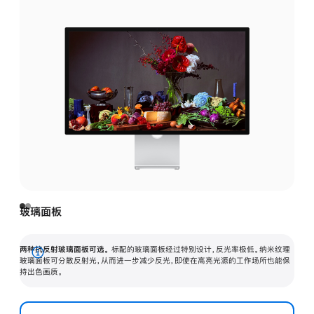
玻璃面板
两种抗反射玻璃面板可选。
标配的玻璃面板经过特别设计，反光率极低。纳米纹理
展
玻璃面板可分散反射光，从而进一步减少反光，即使在高亮光源的工作场所也能保
持出色画质。
开