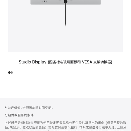
Studio Display (配备标准玻璃面板和 VESA 支架转换器)
网
脚
‡ 为近似值。金额可能随时间变动。
注
页
分期付款服务的条件
页
上述所示分期付款金额仅为使用特定期数免息分期付款估算得出的示例 (仅显示整数数
脚
额，未显示小数点以后的金额)，实际支付金额以银行、花呗或微信分付账单为准。上述分