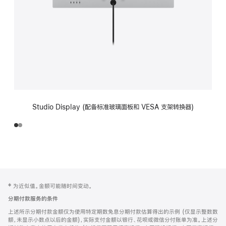
Studio Display (配备标准玻璃面板和 VESA 支架转换器)
网
脚
‡ 为近似值。金额可能随时间变动。
注
页
分期付款服务的条件
页
上述所示分期付款金额仅为使用特定期数免息分期付款估算得出的示例 (仅显示整数数
脚
额，未显示小数点以后的金额)，实际支付金额以银行、花呗或微信分付账单为准。上述分