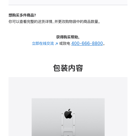
VESA
支
想购买多件商品？
架
你可以查看完整的送货详情，并更改购物袋中的商品数量。
转
换
器
获得购买帮助，
的
立即在线交流
(在
或致电
400-666-8800
。
分
新
期
窗
付
口
包装内容
款
中
选
打
项)
开)