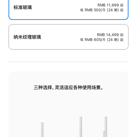
RMB 11,999
起
标准玻璃
或 RMB 500/月 (24 期) 起
RMB 14,499
起
纳米纹理玻璃
或 RMB 605/月 (24 期) 起
三种选择，灵活适应各种使用场景。
标