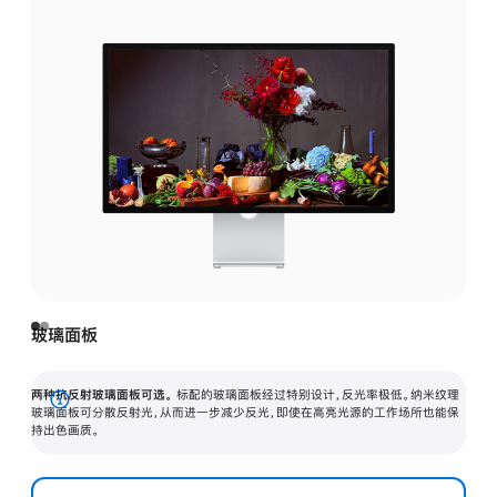
玻璃面板
两种抗反射玻璃面板可选。
标配的玻璃面板经过特别设计，反光率极低。纳米纹理
展
玻璃面板可分散反射光，从而进一步减少反光，即使在高亮光源的工作场所也能保
持出色画质。
开