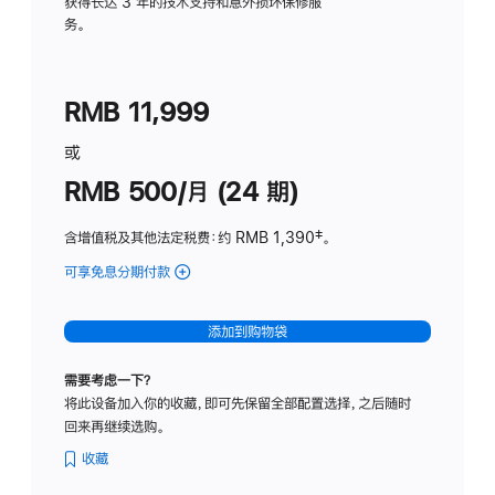
务
获得长达 3 年的技术支持和意外损坏保修服
务。
计
划
(适
RMB 11,999
用
于
或
Studio
RMB 500/月 (24 期)
Display
含增值税及其他法定税费
：约 RMB 1,390
脚
‡。
注
可享免息分期付款
(Studio
Display
-
添加到购物袋
标
准
需要考虑一下？
玻
将此设备加入你的收藏，即可先保留全部配置选择，之后随时
璃
回来再继续选购。
面
板
收藏
-