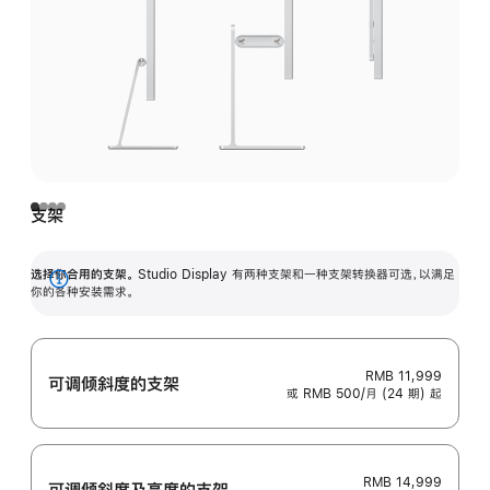
支架
选择你合用的支架。
Studio Display 有两种支架和一种支架转换器可选，以满足
展
你的各种安装需求。
开
RMB 11,999
可调倾斜度的支架
或 RMB 500/月 (24 期) 起
RMB 14,999
可调倾斜度及高‍度的支‍架