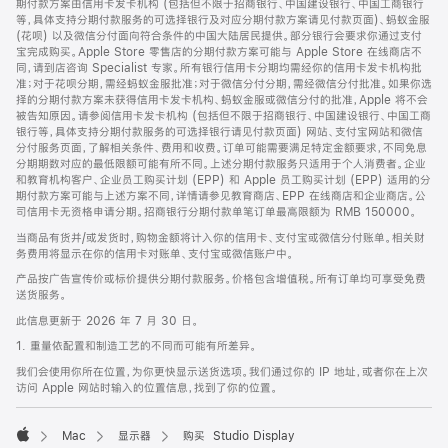
期付款方案由信用卡发卡机构 (包括但不限于招商银行、中国建设银行、中国工商银行
等，具体支持分期付款服务的可选择银行及对应分期付款方案请见付款页面)、蚂蚁金服
(花呗) 以及微信分付面向符合条件的中国大陆居民提供。部分银行会要求你通过支付
宝完成购买。Apple Store 零售店的分期付款方案可能与 Apple Store 在线商店不
同，请到店咨询 Specialist 专家。所有银行信用卡分期均需经你的信用卡发卡机构批
准；对于花呗分期，需经蚂蚁金服批准；对于微信分付分期，需经微信分付批准。如果你选
择的分期付款方案未获得信用卡发卡机构、蚂蚁金服或微信分付的批准，Apple 将不会
被告知原因。请参阅信用卡发卡机构 (包括但不限于招商银行、中国建设银行、中国工商
银行等，具体支持分期付款服务的可选择银行请见付款页面) 网站、支付宝网站和微信
分付服务页面，了解相关条件、费用和收费。订单可能需要满足特定金额要求，不同免息
分期期数对应的最低限额可能有所不同。上述分期付款服务只适用于个人消费者。企业
和教育机构客户、企业员工购买计划 (EPP) 和 Apple 员工购买计划 (EPP) 适用的分
期付款方案可能与上述方案不同，详情请参见教育商店、EPP 在线商店和企业商店。公
司信用卡无资格申请分期。招商银行分期付款单笔订单最高限额为 RMB 150000。
当商品有货并/或发货时，购物金额将计入你的信用卡、支付宝或微信分付账单。相关财
务费用将显示在你的信用卡对账单、支付宝或微信账户中。
产品按广告宣传价或标价提供分期付款服务。价格包含增值税。所有订单均可享受免费
送货服务。
此信息更新于 2026 年 7 月 30 日。
1. 重量依配置和制造工艺的不同而可能有所差异。
我们会使用你所在位置，为你更快显示送货选项。我们通过你的 IP 地址，或者你在上次
访问 Apple 网站时输入的位置信息，找到了你的位置。
Mac
显示器
购买 Studio Display