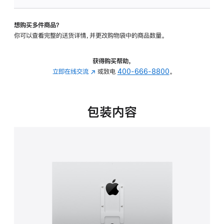
VESA
支
想购买多件商品？
架
你可以查看完整的送货详情，并更改购物袋中的商品数量。
转
换
器
获得购买帮助，
的
立即在线交流
(在
或致电
400-666-8800
。
分
新
期
窗
付
口
包装内容
款
中
选
打
项)
开)