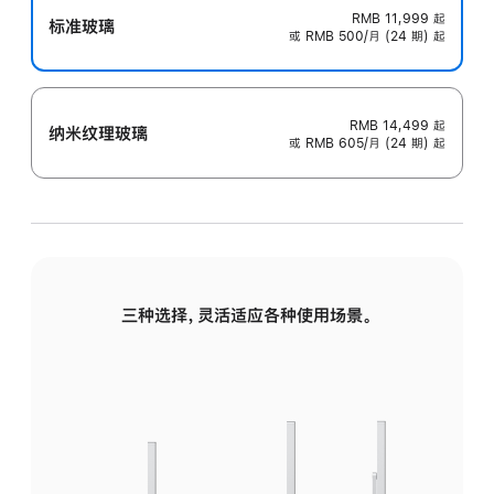
RMB 11,999
起
标准玻璃
或 RMB 500/月 (24 期) 起
RMB 14,499
起
纳米纹理玻璃
或 RMB 605/月 (24 期) 起
三种选择，灵活适应各种使用场景。
标