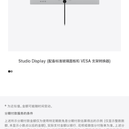
Studio Display (配备标准玻璃面板和 VESA 支架转换器)
网
脚
‡ 为近似值。金额可能随时间变动。
注
页
分期付款服务的条件
页
上述所示分期付款金额仅为使用特定期数免息分期付款估算得出的示例 (仅显示整数数
脚
额，未显示小数点以后的金额)，实际支付金额以银行、花呗或微信分付账单为准。上述分