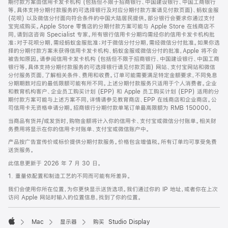
期付款方案由信用卡发卡机构 (包括但不限于招商银行、中国建设银行、中国工商银行
等，具体支持分期付款服务的可选择银行及对应分期付款方案请见付款页面)、蚂蚁金服
(花呗) 以及微信分付面向符合条件的中国大陆居民提供。部分银行会要求你通过支付
宝完成购买。Apple Store 零售店的分期付款方案可能与 Apple Store 在线商店不
同，请到店咨询 Specialist 专家。所有银行信用卡分期均需经你的信用卡发卡机构批
准；对于花呗分期，需经蚂蚁金服批准；对于微信分付分期，需经微信分付批准。如果你选
择的分期付款方案未获得信用卡发卡机构、蚂蚁金服或微信分付的批准，Apple 将不会
被告知原因。请参阅信用卡发卡机构 (包括但不限于招商银行、中国建设银行、中国工商
银行等，具体支持分期付款服务的可选择银行请见付款页面) 网站、支付宝网站和微信
分付服务页面，了解相关条件、费用和收费。订单可能需要满足特定金额要求，不同免息
分期期数对应的最低限额可能有所不同。上述分期付款服务只适用于个人消费者。企业
和教育机构客户、企业员工购买计划 (EPP) 和 Apple 员工购买计划 (EPP) 适用的分
期付款方案可能与上述方案不同，详情请参见教育商店、EPP 在线商店和企业商店。公
司信用卡无资格申请分期。招商银行分期付款单笔订单最高限额为 RMB 150000。
当商品有货并/或发货时，购物金额将计入你的信用卡、支付宝或微信分付账单。相关财
务费用将显示在你的信用卡对账单、支付宝或微信账户中。
产品按广告宣传价或标价提供分期付款服务。价格包含增值税。所有订单均可享受免费
送货服务。
此信息更新于 2026 年 7 月 30 日。
1. 重量依配置和制造工艺的不同而可能有所差异。
我们会使用你所在位置，为你更快显示送货选项。我们通过你的 IP 地址，或者你在上次
访问 Apple 网站时输入的位置信息，找到了你的位置。
Mac
显示器
购买 Studio Display