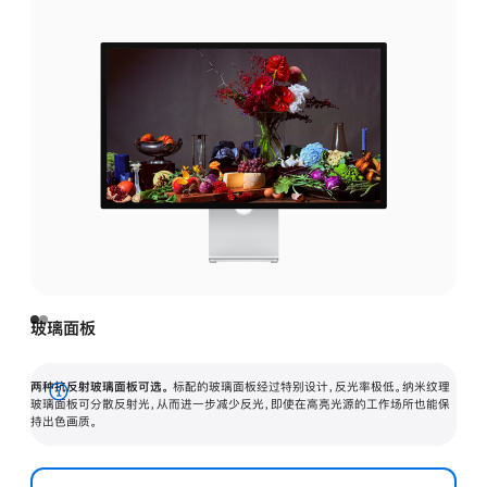
玻璃面板
两种抗反射玻璃面板可选。
标配的玻璃面板经过特别设计，反光率极低。纳米纹理
展
玻璃面板可分散反射光，从而进一步减少反光，即使在高亮光源的工作场所也能保
持出色画质。
开