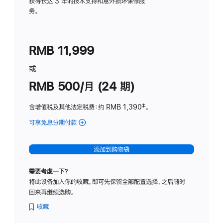
务
获得长达 3 年的技术支持和意外损坏保修服
务。
计
划
(适
RMB 11,999
用
于
或
Studio
RMB 500/月 (24 期)
Display
含增值税及其他法定税费
：约 RMB 1,390
脚
‡。
注
可享免息分期付款
(Studio
Display
-
添加到购物袋
标
准
需要考虑一下？
玻
将此设备加入你的收藏，即可先保留全部配置选择，之后随时
璃
回来再继续选购。
面
板
收藏
-