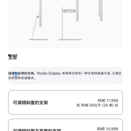
支架
选择你合用的支架。
Studio Display 有两种支架和一种支架转换器可选，以满足
展
你的各种安装需求。
开
RMB 11,999
可调倾斜度的支架
或 RMB 500/月 (24 期) 起
RMB 14,999
可调倾斜度及高‍度的支‍架