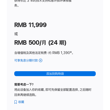
务
获得长达 3 年的技术支持和意外损坏保修服
务。
计
划
(适
RMB 11,999
用
于
或
Studio
RMB 500/月 (24 期)
Display
含增值税及其他法定税费
：约 RMB 1,390
脚
‡。
注
可享免息分期付款
(Studio
Display
-
添加到购物袋
标
准
需要考虑一下？
玻
将此设备加入你的收藏，即可先保留全部配置选择，之后随时
璃
回来再继续选购。
面
板
收藏
-