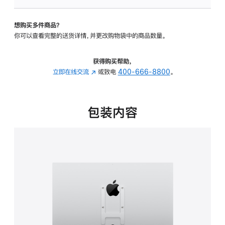
VESA
支
想购买多件商品？
架
你可以查看完整的送货详情，并更改购物袋中的商品数量。
转
换
器
获得购买帮助，
的
立即在线交流
(在
或致电
400-666-8800
。
分
新
期
窗
付
口
包装内容
款
中
选
打
项)
开)