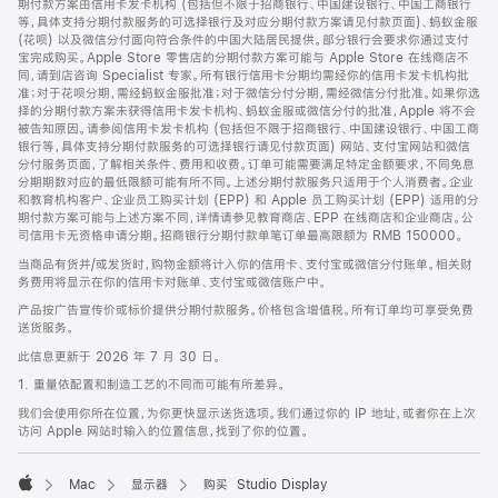
期付款方案由信用卡发卡机构 (包括但不限于招商银行、中国建设银行、中国工商银行
等，具体支持分期付款服务的可选择银行及对应分期付款方案请见付款页面)、蚂蚁金服
(花呗) 以及微信分付面向符合条件的中国大陆居民提供。部分银行会要求你通过支付
宝完成购买。Apple Store 零售店的分期付款方案可能与 Apple Store 在线商店不
同，请到店咨询 Specialist 专家。所有银行信用卡分期均需经你的信用卡发卡机构批
准；对于花呗分期，需经蚂蚁金服批准；对于微信分付分期，需经微信分付批准。如果你选
择的分期付款方案未获得信用卡发卡机构、蚂蚁金服或微信分付的批准，Apple 将不会
被告知原因。请参阅信用卡发卡机构 (包括但不限于招商银行、中国建设银行、中国工商
银行等，具体支持分期付款服务的可选择银行请见付款页面) 网站、支付宝网站和微信
分付服务页面，了解相关条件、费用和收费。订单可能需要满足特定金额要求，不同免息
分期期数对应的最低限额可能有所不同。上述分期付款服务只适用于个人消费者。企业
和教育机构客户、企业员工购买计划 (EPP) 和 Apple 员工购买计划 (EPP) 适用的分
期付款方案可能与上述方案不同，详情请参见教育商店、EPP 在线商店和企业商店。公
司信用卡无资格申请分期。招商银行分期付款单笔订单最高限额为 RMB 150000。
当商品有货并/或发货时，购物金额将计入你的信用卡、支付宝或微信分付账单。相关财
务费用将显示在你的信用卡对账单、支付宝或微信账户中。
产品按广告宣传价或标价提供分期付款服务。价格包含增值税。所有订单均可享受免费
送货服务。
此信息更新于 2026 年 7 月 30 日。
1. 重量依配置和制造工艺的不同而可能有所差异。
我们会使用你所在位置，为你更快显示送货选项。我们通过你的 IP 地址，或者你在上次
访问 Apple 网站时输入的位置信息，找到了你的位置。
Mac
显示器
购买 Studio Display