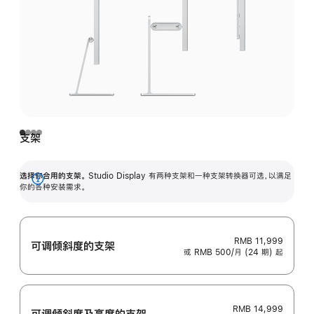
支架
选择你合用的支架。
Studio Display 有两种支架和一种支架转换器可选，以满足
展
你的各种安装需求。
开
RMB 11,999
可调倾斜度的支架
或 RMB 500/月 (24 期) 起
RMB 14,999
可调倾斜度及高‍度的支‍架