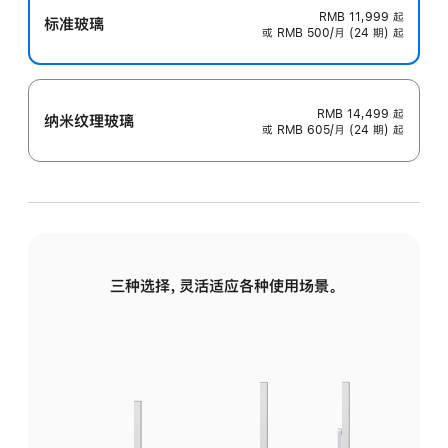
RMB 11,999
起
标准玻璃
或 RMB 500/月 (24 期) 起
RMB 14,499
起
纳米纹理玻璃
或 RMB 605/月 (24 期) 起
三种选择，灵活适应各种使用场景。
标