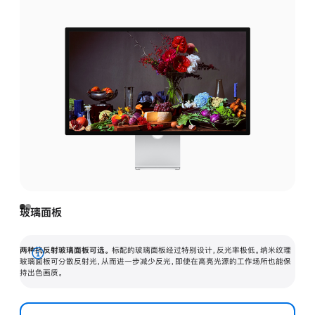
玻璃面板
两种抗反射玻璃面板可选。
标配的玻璃面板经过特别设计，反光率极低。纳米纹理
展
玻璃面板可分散反射光，从而进一步减少反光，即使在高亮光源的工作场所也能保
持出色画质。
开