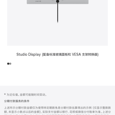
Studio Display (配备标准玻璃面板和 VESA 支架转换器)
网
脚
‡ 为近似值。金额可能随时间变动。
注
页
分期付款服务的条件
页
上述所示分期付款金额仅为使用特定期数免息分期付款估算得出的示例 (仅显示整数数
脚
额，未显示小数点以后的金额)，实际支付金额以银行、花呗或微信分付账单为准。上述分