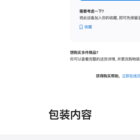
标
准
需要考虑一下？
玻
将此设备加入你的收藏，即可先保留
璃
面
收藏
板
-
VESA
想购买多件商品？
支
你可以查看完整的送货详情，并更改购物袋
架
转
换
获得购买帮助，
立即在线
器
的
分
期
付
包装内容
款
选
项)