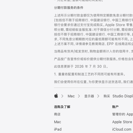
‡ 为近似值。金额可能随时间变动。
注
页
分期付款服务的条件
页
上述所示分期付款金额仅为使用特定期数免息分期付款估
脚
(包括但不限于招商银行、中国建设银行、中国工商银行
银行会要求你通过支付宝完成购买。Apple Store 零
呗分期，需经蚂蚁金服批准；对于微信分付分期，需经微信
括但不限于招商银行、中国建设银行、中国工商银行等，
求，不同免息分期期数对应的最低限额可能有所不同。上述分
上述方案不同，详情请参见教育商店、EPP 在线商店和
当商品有货并/或发货时，购物金额将计入你的信用卡、
产品按广告宣传价或标价提供分期付款服务。价格包含
此信息更新于 2026 年 7 月 30 日。
1. 重量依配置和制造工艺的不同而可能有所差异。
我们会使用你所在位置，为你更快显示送货选项。我们通过你
Mac
显示器
购买 Studio Displ
Apple
选购及了解
账户
商店
管理你的 App
Mac
Apple Stor
iPad
iCloud.com