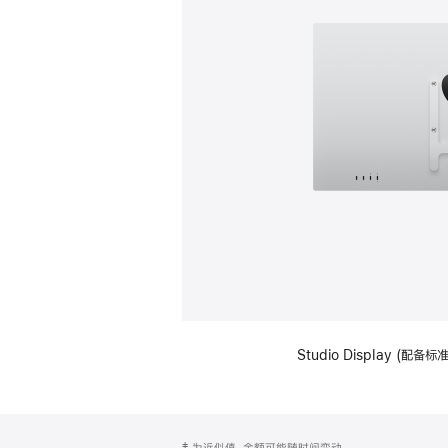
Studio Display (配
网
脚