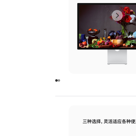
上
下
一
一
张
张
图
图
库
库
图
图
片
片
-
-
玻
玻
璃
璃
三种选择，灵活适应各种使
面
面
板
板