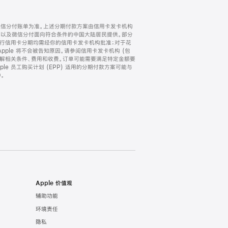
微信分付账单为准。上述分期付款方案由信用卡发卡机构
) 以及微信分付面向符合条件的中国大陆居民提供。部分
家。所有银行信用卡分期均需经你的信用卡发卡机构批准；对于花
ple 将不会被告知原因。请参阅信用卡发卡机构 (包
了解相关条件、费用和收费。订单可能需要满足特定金额要
e 员工购买计划 (EPP) 适用的分期付款方案可能与
。
Apple 价值观
辅助功能
环境责任
隐私