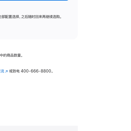
全部配置选择，之后随时回来再继续选购。
中的商品数量。
交流
(在
或致电
400-666-8800。
新
窗
口
中
打
开)