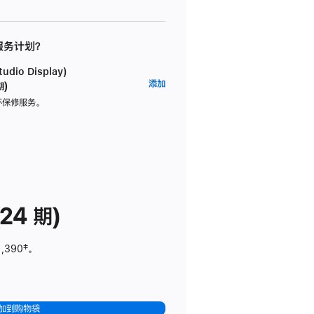
 服务计划？
dio Display)
AppleCare+
添加
期)
服
坏保修服务。
务
计
划
(适
用
于
24 期)
Studio
Display)
1,390
脚
‡。
注
加到购物袋