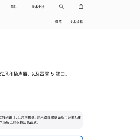
配件
技术支持
概览
技术规格
级麦克风和扬声器，以及雷雳 5 端口。
过特别设计，反光率极低。纳米纹理玻璃面板可分散反射
作场所也能保持出色画质。