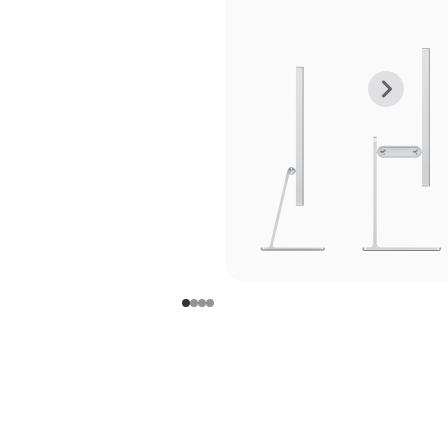
上
下
一
一
张
张
图
图
库
库
图
图
片
片
-
-
支
支
架
架