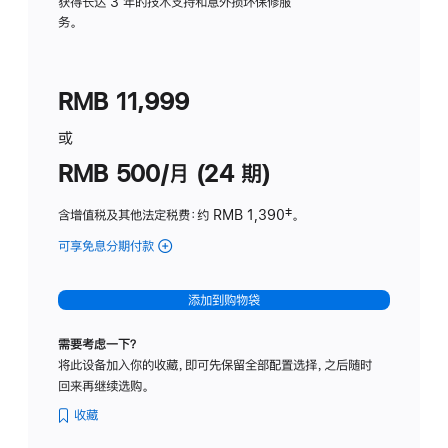
务
获得长达 3 年的技术支持和意外损坏保修服
务。
计
划
(适
RMB 11,999
用
于
或
Studio
RMB 500/月 (24 期)
Display
含增值税及其他法定税费
：约 RMB 1,390
脚
‡。
注
可享免息分期付款
(Studio
Display
-
添加到购物袋
标
准
需要考虑一下？
玻
将此设备加入你的收藏，即可先保留全部配置选择，之后随时
璃
回来再继续选购。
面
板
收藏
-