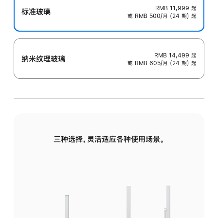
RMB 11,999
起
标准玻璃
或 RMB 500/月 (24 期) 起
RMB 14,499
起
纳米纹理玻璃
或 RMB 605/月 (24 期) 起
三种选择，灵活适应各种使用场景。
标