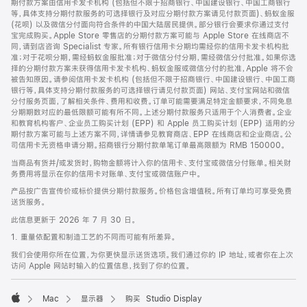
期付款方案由信用卡发卡机构 (包括但不限于招商银行、中国建设银行、中国工商银行
等，具体支持分期付款服务的可选择银行及对应分期付款方案请见付款页面)、蚂蚁金服
(花呗) 以及微信分付面向符合条件的中国大陆居民提供。部分银行会要求你通过支付
宝完成购买。Apple Store 零售店的分期付款方案可能与 Apple Store 在线商店不
同，请到店咨询 Specialist 专家。所有银行信用卡分期均需经你的信用卡发卡机构批
准；对于花呗分期，需经蚂蚁金服批准；对于微信分付分期，需经微信分付批准。如果你选
择的分期付款方案未获得信用卡发卡机构、蚂蚁金服或微信分付的批准，Apple 将不会
被告知原因。请参阅信用卡发卡机构 (包括但不限于招商银行、中国建设银行、中国工商
银行等，具体支持分期付款服务的可选择银行请见付款页面) 网站、支付宝网站和微信
分付服务页面，了解相关条件、费用和收费。订单可能需要满足特定金额要求，不同免息
分期期数对应的最低限额可能有所不同。上述分期付款服务只适用于个人消费者。企业
和教育机构客户、企业员工购买计划 (EPP) 和 Apple 员工购买计划 (EPP) 适用的分
期付款方案可能与上述方案不同，详情请参见教育商店、EPP 在线商店和企业商店。公
司信用卡无资格申请分期。招商银行分期付款单笔订单最高限额为 RMB 150000。
当商品有货并/或发货时，购物金额将计入你的信用卡、支付宝或微信分付账单。相关财
务费用将显示在你的信用卡对账单、支付宝或微信账户中。
产品按广告宣传价或标价提供分期付款服务。价格包含增值税。所有订单均可享受免费
送货服务。
此信息更新于 2026 年 7 月 30 日。
1. 重量依配置和制造工艺的不同而可能有所差异。
我们会使用你所在位置，为你更快显示送货选项。我们通过你的 IP 地址，或者你在上次
访问 Apple 网站时输入的位置信息，找到了你的位置。
Mac
显示器
购买 Studio Display