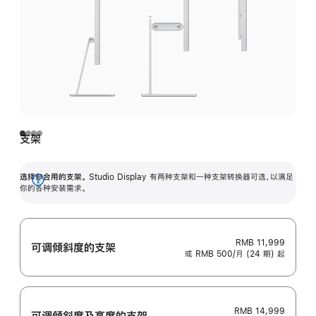
支架
选择你合用的支架。
Studio Display 有两种支架和一种支架转换器可选，以满足
展
你的各种安装需求。
开
RMB 11,999
可调倾斜度的支架
或 RMB 500/月 (24 期) 起
RMB 14,999
可调倾斜度及高‍度的支‍架