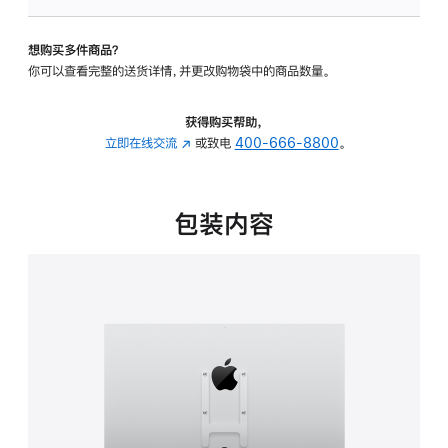
VESA
支
想购买多件商品？
架
你可以查看完整的送货详情，并更改购物袋中的商品数量。
转
换
器
获得购买帮助，
的
立即在线交流
(在
或致电
400-666-8800
。
分
新
期
窗
付
口
包装内容
款
中
选
打
项)
开)