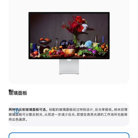
玻璃面板
两种抗反射玻璃面板可选。
标配的玻璃面板经过特别设计，反光率极低。纳米纹理
展
玻璃面板可分散反射光，从而进一步减少反光，即使在高亮光源的工作场所也能保
持出色画质。
开