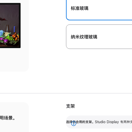
标准玻璃
纳米纹理玻璃
支架
用场景。
标配可调倾斜度的支架，提供 30 度的倾斜度
选
选择你合用的支架。
Studio Display
调节范围。
展