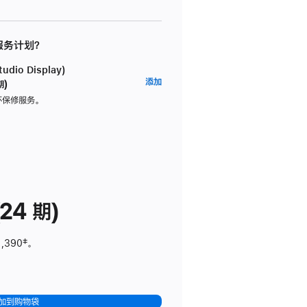
 服务计划？
dio Display)
AppleCare+
添加
期)
服
坏保修服务。
务
计
划
(适
用
于
24 期)
Studio
Display)
1,390
脚
‡。
注
加到购物袋