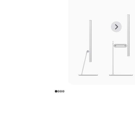
上
下
一
一
张
张
图
图
库
库
图
图
片
片
-
-
支
支
架
架