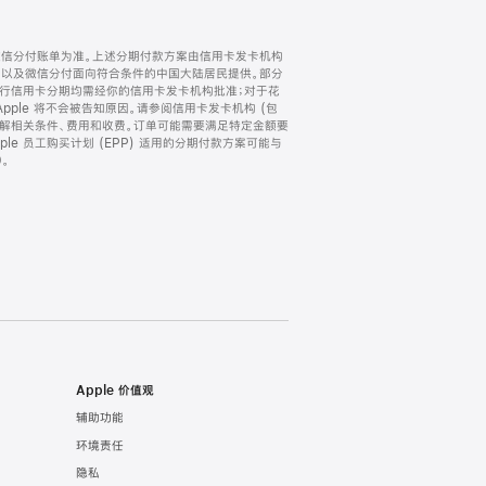
微信分付账单为准。上述分期付款方案由信用卡发卡机构
) 以及微信分付面向符合条件的中国大陆居民提供。部分
家。所有银行信用卡分期均需经你的信用卡发卡机构批准；对于花
ple 将不会被告知原因。请参阅信用卡发卡机构 (包
了解相关条件、费用和收费。订单可能需要满足特定金额要
e 员工购买计划 (EPP) 适用的分期付款方案可能与
。
Apple 价值观
辅助功能
环境责任
隐私