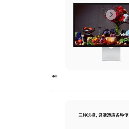
上
下
一
一
张
张
图
图
库
库
图
图
片
片
-
-
玻
玻
璃
璃
三种选择，灵活适应各种使
面
面
板
板