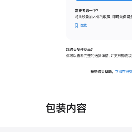
标
准
需要考虑一下？
玻
将此设备加入你的收藏，即可先保留
璃
面
收藏
板
-
VESA
想购买多件商品？
支
你可以查看完整的送货详情，并更改购物袋
架
转
换
获得购买帮助，
立即在线
器
的
分
期
付
包装内容
款
选
项)