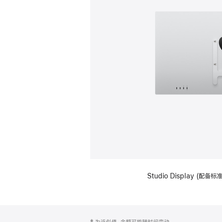
Studio Display (配
网
脚