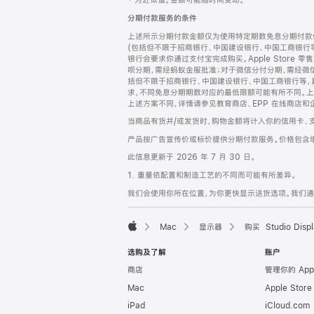
‡ 为近似值。金额可能随时间变动。
注
页
分期付款服务的条件
页
上述所示分期付款金额仅为使用特定期数免息分期付款估
脚
(包括但不限于招商银行、中国建设银行、中国工商银行
银行会要求你通过支付宝完成购买。Apple Store 零
呗分期，需经蚂蚁金服批准；对于微信分付分期，需经微信
括但不限于招商银行、中国建设银行、中国工商银行等，
求，不同免息分期期数对应的最低限额可能有所不同。上述分
上述方案不同，详情请参见教育商店、EPP 在线商店和
当商品有货并/或发货时，购物金额将计入你的信用卡、
产品按广告宣传价或标价提供分期付款服务。价格包含
此信息更新于 2026 年 7 月 30 日。
1. 重量依配置和制造工艺的不同而可能有所差异。
我们会使用你所在位置，为你更快显示送货选项。我们通过你
Mac
显示器
购买 Studio Displ
Apple
选购及了解
账户
商店
管理你的 App
Mac
Apple Stor
iPad
iCloud.com