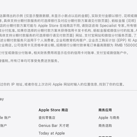
算得出的示例 (仅显示整数数额，未显示小数点以后的金额)，实际支付金额以银行、花呗或
等，具体支持分期付款服务的可选择银行及对应分期付款方案请见付款页面)、蚂蚁金服 (花呗
售店的分期付款方案可能与 Apple Store 在线商店不同，请到店咨询 Specialist 专
分付批准。如果你选择的分期付款方案未获得信用卡发卡机构、蚂蚁金服或微信分付的批准，Ap
具体支持分期付款服务的可选择银行请见付款页面) 网站、支付宝网站和微信分付服务页面，
期付款服务只适用于个人消费者。企业和教育机构客户、企业员工购买计划 (EPP) 和 Appl
企业商店。公司信用卡无资格申请分期。招商银行分期付款单笔订单最高限额为 RMB 150000
支付宝或微信分付账单。相关财务费用将显示在你的信用卡对账单、支付宝或微信账户中。
增值税。所有订单均可享受免费送货服务。
的 IP 地址，或者你在上次访问 Apple 网站时输入的位置信息，找到了你的位置。
ay
Apple Store 商店
商务应用
le 账户
查找零售店
Apple 与商务
e 账户
Genius Bar 天才吧
商务选购
Today at Apple