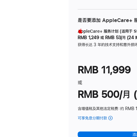
是否要添加 AppleCare+
AppleCare+ 服务计划 (适用于 Stu
RMB 1,249
或
RMB 53/月 (24 
获得长达 3 年的技术支持和意外损
RMB 11,999
或
RMB 500/月 (
含增值税及其他法定税费
：约 RMB 
可享免息分期付款
(Studio
Display
-
添