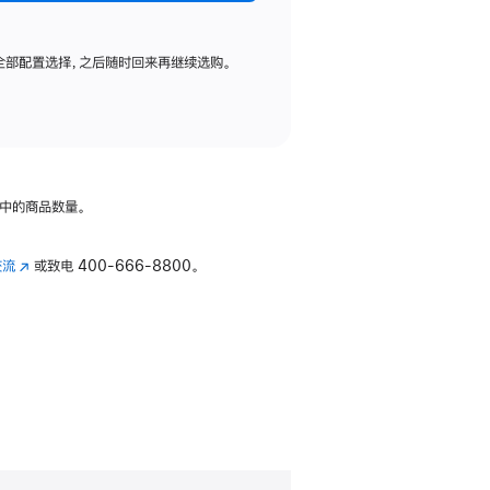
全部配置选择，之后随时回来再继续选购。
中的商品数量。
交流
(在
或致电
400-666-8800。
新
窗
口
中
打
开)