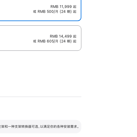
RMB 11,999
起
或 RMB 500/月 (24 期) 起
RMB 14,499
起
或 RMB 605/月 (24 期) 起
配可调倾斜度及高度的支架，额外增加 105
VESA 支架转换器
 有两种支架和一种支架转换器可选，以满足你的各种安装需求。
毫米的高度调节范围。
容的支架 (未随附)