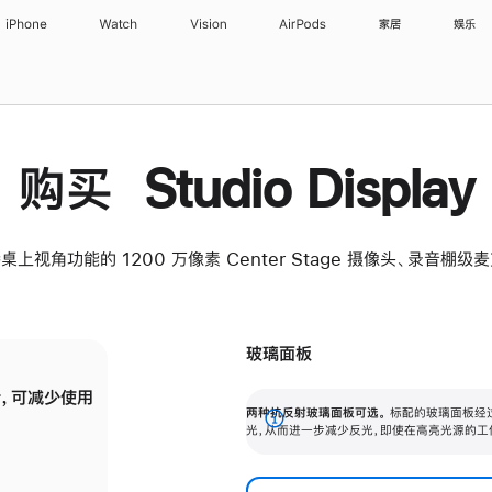
iPhone
Watch
Vision
AirPods
家居
娱乐
购买 Studio Display
桌上视角功能的 1200 万像素 Center Stage 摄像头、录音棚
玻璃面板
，可减少使用
纳米纹理玻璃面板可进一步减少反光，即使在
两种抗反射玻璃面板可选。
标配的玻璃面板经
。
有高亮光源的场所使用，也能保持出色画质。
展
光，从而进一步减少反光，即使在高亮光源的工
开