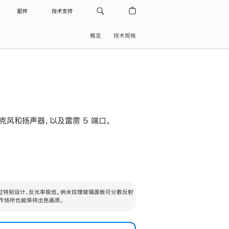
配件
技术支持
概览
技术规格
级麦克风和扬声器，以及雷雳 5 端口。
过特别设计，反光率极低。纳米纹理玻璃面板可分散反射
作场所也能保持出色画质。