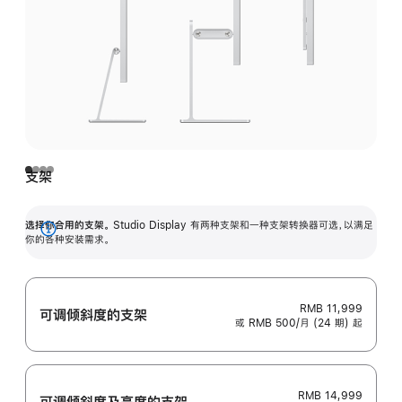
支架
选择你合用的支架。
Studio Display 有两种支架和一种支架转换器可选，以满足
展
你的各种安装需求。
开
RMB 11,999
可调倾斜度的支架
或 RMB 500/月 (24 期) 起
RMB 14,999
可调倾斜度及高‍度的支‍架