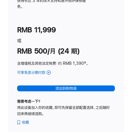
务
获得长达 3 年的技术支持和意外损坏保修服
务。
计
划
(适
RMB 11,999
用
于
或
Studio
RMB 500/月 (24 期)
Display
含增值税及其他法定税费
：约 RMB 1,390
脚
‡。
注
可享免息分期付款
(Studio
Display
-
添加到购物袋
标
准
需要考虑一下？
玻
将此设备加入你的收藏，即可先保留全部配置选择，之后随时
璃
回来再继续选购。
面
板
收藏
-