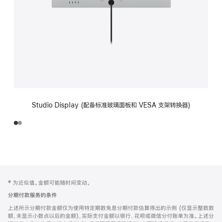
Studio Display (配备标准玻璃面板和 VESA 支架转换器)
网
脚
‡ 为近似值。金额可能随时间变动。
注
页
分期付款服务的条件
页
上述所示分期付款金额仅为使用特定期数免息分期付款估算得出的示例 (仅显示整数数
脚
额，未显示小数点以后的金额)，实际支付金额以银行、花呗或微信分付账单为准。上述分