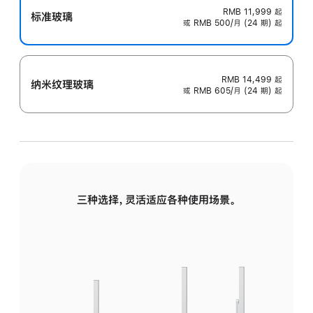
RMB 11,999
起
标准玻璃
或 RMB 500/月 (24 期) 起
RMB 14,499
起
纳米纹理玻璃
或 RMB 605/月 (24 期) 起
三种选择，灵活适应各种使用场景。
标