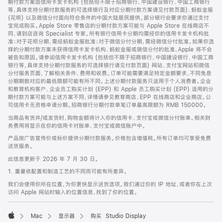
期付款方案由信用卡发卡机构 (包括但不限于招商银行、中国建设银行、中国工商银行
等，具体支持分期付款服务的可选择银行及对应分期付款方案请见付款页面)、蚂蚁金服
(花呗) 以及微信分付面向符合条件的中国大陆居民提供。部分银行会要求你通过支付
宝完成购买。Apple Store 零售店的分期付款方案可能与 Apple Store 在线商店不
同，请到店咨询 Specialist 专家。所有银行信用卡分期均需经你的信用卡发卡机构批
准；对于花呗分期，需经蚂蚁金服批准；对于微信分付分期，需经微信分付批准。如果你选
择的分期付款方案未获得信用卡发卡机构、蚂蚁金服或微信分付的批准，Apple 将不会
被告知原因。请参阅信用卡发卡机构 (包括但不限于招商银行、中国建设银行、中国工商
银行等，具体支持分期付款服务的可选择银行请见付款页面) 网站、支付宝网站和微信
分付服务页面，了解相关条件、费用和收费。订单可能需要满足特定金额要求，不同免息
分期期数对应的最低限额可能有所不同。上述分期付款服务只适用于个人消费者。企业
和教育机构客户、企业员工购买计划 (EPP) 和 Apple 员工购买计划 (EPP) 适用的分
期付款方案可能与上述方案不同，详情请参见教育商店、EPP 在线商店和企业商店。公
司信用卡无资格申请分期。招商银行分期付款单笔订单最高限额为 RMB 150000。
当商品有货并/或发货时，购物金额将计入你的信用卡、支付宝或微信分付账单。相关财
务费用将显示在你的信用卡对账单、支付宝或微信账户中。
产品按广告宣传价或标价提供分期付款服务。价格包含增值税。所有订单均可享受免费
送货服务。
此信息更新于 2026 年 7 月 30 日。
1. 重量依配置和制造工艺的不同而可能有所差异。
我们会使用你所在位置，为你更快显示送货选项。我们通过你的 IP 地址，或者你在上次
访问 Apple 网站时输入的位置信息，找到了你的位置。
Mac
显示器
购买 Studio Display