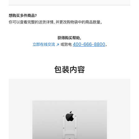
VESA
支
想购买多件商品？
架
你可以查看完整的送货详情，并更改购物袋中的商品数量。
转
换
器
获得购买帮助，
的
立即在线交流
(在
或致电
400-666-8800
。
分
新
期
窗
付
口
包装内容
款
中
选
打
项)
开)