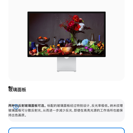
玻璃面板
两种抗反射玻璃面板可选。
标配的玻璃面板经过特别设计，反光率极低。纳米纹理
展
玻璃面板可分散反射光，从而进一步减少反光，即使在高亮光源的工作场所也能保
持出色画质。
开