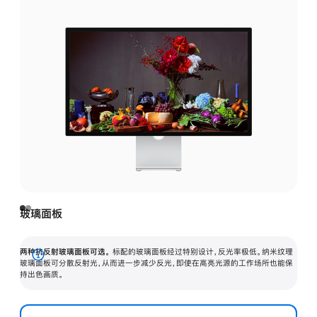
玻璃面板
两种抗反射玻璃面板可选。
标配的玻璃面板经过特别设计，反光率极低。纳米纹理
展
玻璃面板可分散反射光，从而进一步减少反光，即使在高亮光源的工作场所也能保
持出色画质。
开