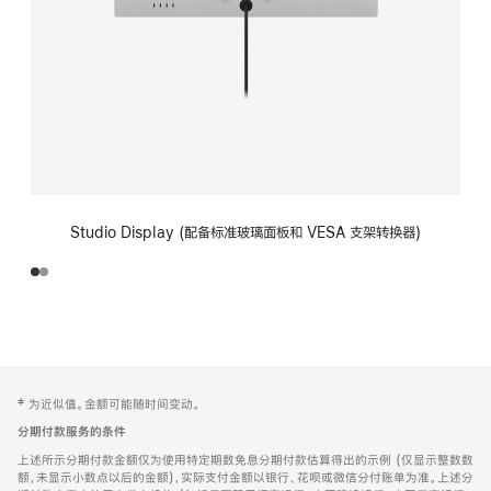
Studio Display (配备标准玻璃面板和 VESA 支架转换器)
网
脚
‡ 为近似值。金额可能随时间变动。
注
页
分期付款服务的条件
页
上述所示分期付款金额仅为使用特定期数免息分期付款估算得出的示例 (仅显示整数数
脚
额，未显示小数点以后的金额)，实际支付金额以银行、花呗或微信分付账单为准。上述分