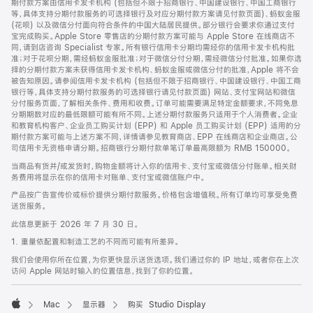
期付款方案由信用卡发卡机构 (包括但不限于招商银行、中国建设银行、中国工商银行
等，具体支持分期付款服务的可选择银行及对应分期付款方案请见付款页面)、蚂蚁金服
(花呗) 以及微信分付面向符合条件的中国大陆居民提供。部分银行会要求你通过支付
宝完成购买。Apple Store 零售店的分期付款方案可能与 Apple Store 在线商店不
同，请到店咨询 Specialist 专家。所有银行信用卡分期均需经你的信用卡发卡机构批
准；对于花呗分期，需经蚂蚁金服批准；对于微信分付分期，需经微信分付批准。如果你选
择的分期付款方案未获得信用卡发卡机构、蚂蚁金服或微信分付的批准，Apple 将不会
被告知原因。请参阅信用卡发卡机构 (包括但不限于招商银行、中国建设银行、中国工商
银行等，具体支持分期付款服务的可选择银行请见付款页面) 网站、支付宝网站和微信
分付服务页面，了解相关条件、费用和收费。订单可能需要满足特定金额要求，不同免息
分期期数对应的最低限额可能有所不同。上述分期付款服务只适用于个人消费者。企业
和教育机构客户、企业员工购买计划 (EPP) 和 Apple 员工购买计划 (EPP) 适用的分
期付款方案可能与上述方案不同，详情请参见教育商店、EPP 在线商店和企业商店。公
司信用卡无资格申请分期。招商银行分期付款单笔订单最高限额为 RMB 150000。
当商品有货并/或发货时，购物金额将计入你的信用卡、支付宝或微信分付账单。相关财
务费用将显示在你的信用卡对账单、支付宝或微信账户中。
产品按广告宣传价或标价提供分期付款服务。价格包含增值税。所有订单均可享受免费
送货服务。
此信息更新于 2026 年 7 月 30 日。
1. 重量依配置和制造工艺的不同而可能有所差异。
我们会使用你所在位置，为你更快显示送货选项。我们通过你的 IP 地址，或者你在上次
访问 Apple 网站时输入的位置信息，找到了你的位置。
Mac
显示器
购买 Studio Display