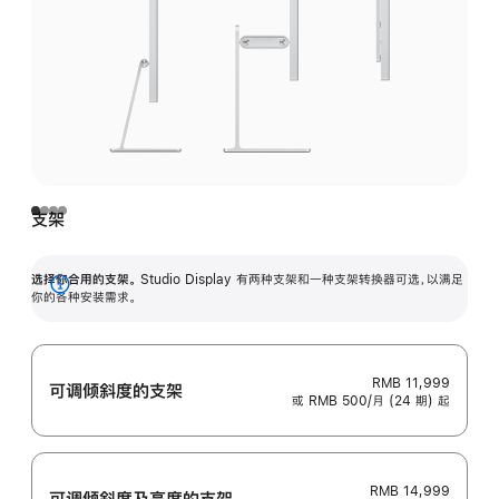
支架
选择你合用的支架。
Studio Display 有两种支架和一种支架转换器可选，以满足
展
你的各种安装需求。
开
RMB 11,999
可调倾斜度的支架
或 RMB 500/月 (24 期) 起
RMB 14,999
可调倾斜度及高‍度的支‍架