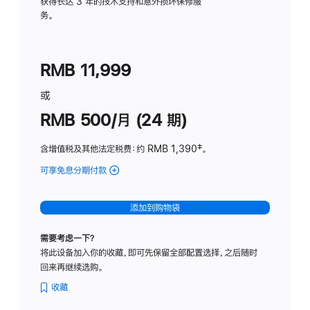
务
获得长达 3 年的技术支持和意外损坏保修服
务。
计
划
(适
RMB 11,999
用
于
或
Studio
RMB 500/月 (24 期)
Display
含增值税及其他法定税费
：约 RMB 1,390
脚
‡。
注
可享免息分期付款
(Studio
Display
-
添加到购物袋
标
准
需要考虑一下？
玻
将此设备加入你的收藏，即可先保留全部配置选择，之后随时
璃
回来再继续选购。
面
板
收藏
-