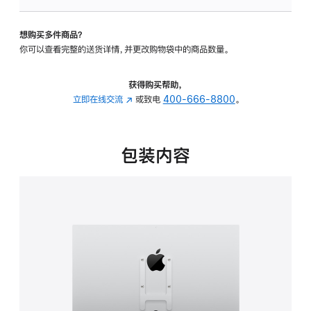
VESA
支
想购买多件商品？
架
你可以查看完整的送货详情，并更改购物袋中的商品数量。
转
换
器
获得购买帮助，
的
立即在线交流
(在
或致电
400-666-8800
。
分
新
期
窗
付
口
包装内容
款
中
选
打
项)
开)