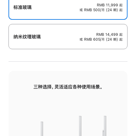
RMB 11,999
起
标准玻璃
或 RMB 500/月 (24 期) 起
RMB 14,499
起
纳米纹理玻璃
或 RMB 605/月 (24 期) 起
三种选择，灵活适应各种使用场景。
标