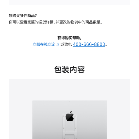
VESA
支
想购买多件商品？
架
你可以查看完整的送货详情，并更改购物袋中的商品数量。
转
换
器
获得购买帮助，
的
立即在线交流
(在
或致电
400-666-8800
。
分
新
期
窗
付
口
包装内容
款
中
选
打
项)
开)