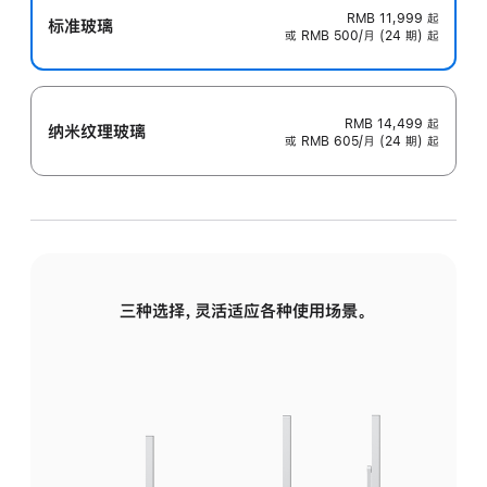
RMB 11,999
起
标准玻璃
或 RMB 500/月 (24 期) 起
RMB 14,499
起
纳米纹理玻璃
或 RMB 605/月 (24 期) 起
三种选择，灵活适应各种使用场景。
标