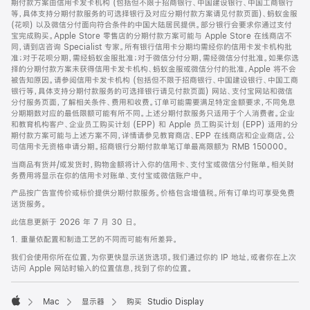
期付款方案由信用卡发卡机构 (包括但不限于招商银行、中国建设银行、中国工商银行
等，具体支持分期付款服务的可选择银行及对应分期付款方案请见付款页面)、蚂蚁金服
(花呗) 以及微信分付面向符合条件的中国大陆居民提供。部分银行会要求你通过支付
宝完成购买。Apple Store 零售店的分期付款方案可能与 Apple Store 在线商店不
同，请到店咨询 Specialist 专家。所有银行信用卡分期均需经你的信用卡发卡机构批
准；对于花呗分期，需经蚂蚁金服批准；对于微信分付分期，需经微信分付批准。如果你选
择的分期付款方案未获得信用卡发卡机构、蚂蚁金服或微信分付的批准，Apple 将不会
被告知原因。请参阅信用卡发卡机构 (包括但不限于招商银行、中国建设银行、中国工商
银行等，具体支持分期付款服务的可选择银行请见付款页面) 网站、支付宝网站和微信
分付服务页面，了解相关条件、费用和收费。订单可能需要满足特定金额要求，不同免息
分期期数对应的最低限额可能有所不同。上述分期付款服务只适用于个人消费者。企业
和教育机构客户、企业员工购买计划 (EPP) 和 Apple 员工购买计划 (EPP) 适用的分
期付款方案可能与上述方案不同，详情请参见教育商店、EPP 在线商店和企业商店。公
司信用卡无资格申请分期。招商银行分期付款单笔订单最高限额为 RMB 150000。
当商品有货并/或发货时，购物金额将计入你的信用卡、支付宝或微信分付账单。相关财
务费用将显示在你的信用卡对账单、支付宝或微信账户中。
产品按广告宣传价或标价提供分期付款服务。价格包含增值税。所有订单均可享受免费
送货服务。
此信息更新于 2026 年 7 月 30 日。
1. 重量依配置和制造工艺的不同而可能有所差异。
我们会使用你所在位置，为你更快显示送货选项。我们通过你的 IP 地址，或者你在上次
访问 Apple 网站时输入的位置信息，找到了你的位置。
Mac
显示器
购买 Studio Display