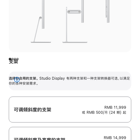
支架
选择你合用的支架。
Studio Display 有两种支架和一种支架转换器可选，以满足
展
你的各种安装需求。
开
RMB 11,999
可调倾斜度的支架
或 RMB 500/月 (24 期) 起
RMB 14,999
可调倾斜度及高‍度的支‍架