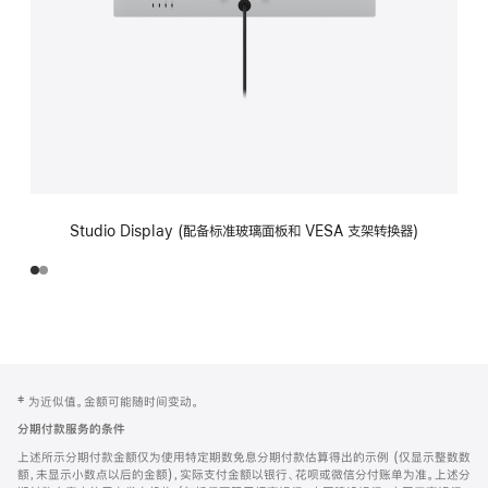
Studio Display (配备标准玻璃面板和 VESA 支架转换器)
网
脚
‡ 为近似值。金额可能随时间变动。
注
页
分期付款服务的条件
页
上述所示分期付款金额仅为使用特定期数免息分期付款估算得出的示例 (仅显示整数数
脚
额，未显示小数点以后的金额)，实际支付金额以银行、花呗或微信分付账单为准。上述分