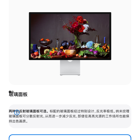
玻璃面板
两种抗反射玻璃面板可选。
标配的玻璃面板经过特别设计，反光率极低。纳米纹理
展
玻璃面板可分散反射光，从而进一步减少反光，即使在高亮光源的工作场所也能保
持出色画质。
开