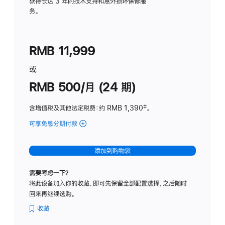
务
获得长达 3 年的技术支持和意外损坏保修服
务。
计
划
(适
RMB 11,999
用
于
或
Studio
RMB 500/月 (24 期)
Display
含增值税及其他法定税费
：约 RMB 1,390
脚
‡。
注
可享免息分期付款
(Studio
Display
-
添加到购物袋
标
准
需要考虑一下？
玻
将此设备加入你的收藏，即可先保留全部配置选择，之后随时
璃
回来再继续选购。
面
板
收藏
-