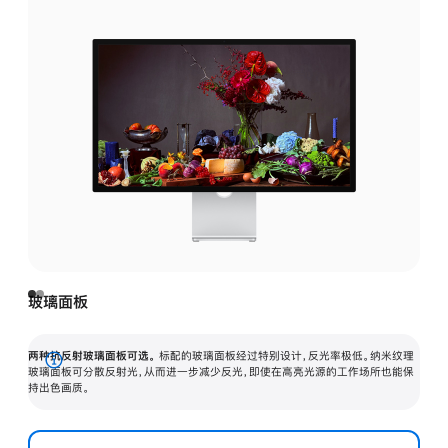
玻璃面板
两种抗反射玻璃面板可选。
标配的玻璃面板经过特别设计，反光率极低。纳米纹理
展
玻璃面板可分散反射光，从而进一步减少反光，即使在高亮光源的工作场所也能保
持出色画质。
开