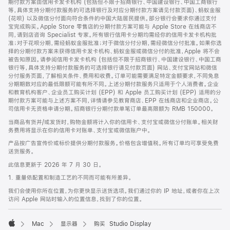
期付款方案由信用卡发卡机构 (包括但不限于招商银行、中国建设银行、中国工商银行
等，具体支持分期付款服务的可选择银行及对应分期付款方案请见付款页面)、蚂蚁金服
(花呗) 以及微信分付面向符合条件的中国大陆居民提供。部分银行会要求你通过支付
宝完成购买。Apple Store 零售店的分期付款方案可能与 Apple Store 在线商店不
同，请到店咨询 Specialist 专家。所有银行信用卡分期均需经你的信用卡发卡机构批
准；对于花呗分期，需经蚂蚁金服批准；对于微信分付分期，需经微信分付批准。如果你选
择的分期付款方案未获得信用卡发卡机构、蚂蚁金服或微信分付的批准，Apple 将不会
被告知原因。请参阅信用卡发卡机构 (包括但不限于招商银行、中国建设银行、中国工商
银行等，具体支持分期付款服务的可选择银行请见付款页面) 网站、支付宝网站和微信
分付服务页面，了解相关条件、费用和收费。订单可能需要满足特定金额要求，不同免息
分期期数对应的最低限额可能有所不同。上述分期付款服务只适用于个人消费者。企业
和教育机构客户、企业员工购买计划 (EPP) 和 Apple 员工购买计划 (EPP) 适用的分
期付款方案可能与上述方案不同，详情请参见教育商店、EPP 在线商店和企业商店。公
司信用卡无资格申请分期。招商银行分期付款单笔订单最高限额为 RMB 150000。
当商品有货并/或发货时，购物金额将计入你的信用卡、支付宝或微信分付账单。相关财
务费用将显示在你的信用卡对账单、支付宝或微信账户中。
产品按广告宣传价或标价提供分期付款服务。价格包含增值税。所有订单均可享受免费
送货服务。
此信息更新于 2026 年 7 月 30 日。
1. 重量依配置和制造工艺的不同而可能有所差异。
我们会使用你所在位置，为你更快显示送货选项。我们通过你的 IP 地址，或者你在上次
访问 Apple 网站时输入的位置信息，找到了你的位置。
Mac
显示器
购买 Studio Display