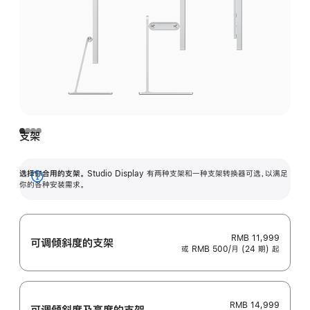
支架
选择你合用的支架。
Studio Display 有两种支架和一种支架转换器可选，以满足
展
你的各种安装需求。
开
RMB 11,999
可调倾斜度的支架
或 RMB 500/月 (24 期) 起
RMB 14,999
可调倾斜度及高‍度的支‍架