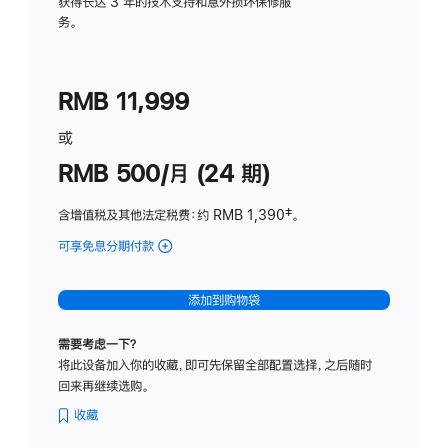
务
获得长达 3 年的技术支持和意外损坏保修服
务。
计
划
(适
RMB 11,999
用
于
或
Studio
RMB 500/月 (24 期)
Display
含增值税及其他法定税费
：约 RMB 1,390
脚
‡。
注
可享免息分期付款
(Studio
Display
-
添加到购物袋
标
准
需要考虑一下？
玻
将此设备加入你的收藏，即可先保留全部配置选择，之后随时
璃
回来再继续选购。
面
板
收藏
-