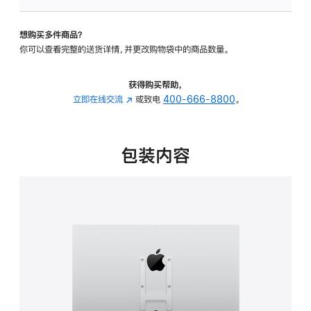
VESA
支
想购买多件商品？
架
你可以查看完整的送货详情，并更改购物袋中的商品数量。
转
换
器
获得购买帮助，
的
立即在线交流
(在
或致电
400-666-8800
。
分
新
期
窗
付
口
包装内容
款
中
选
打
项)
开)