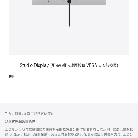
Studio Display (配备标准玻璃面板和 VESA 支架转换器)
网
脚
‡ 为近似值。金额可能随时间变动。
注
页
分期付款服务的条件
页
上述所示分期付款金额仅为使用特定期数免息分期付款估算得出的示例 (仅显示整数数
脚
额，未显示小数点以后的金额)，实际支付金额以银行、花呗或微信分付账单为准。上述分