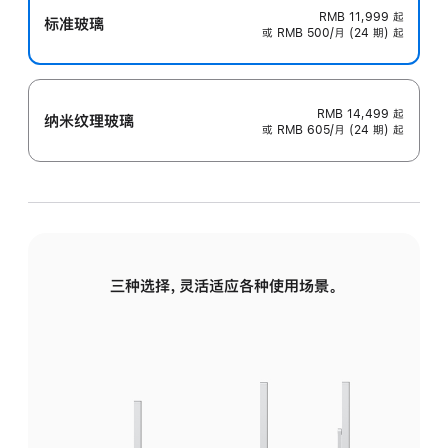
RMB 11,999
起
标准玻璃
或 RMB 500/月 (24 期) 起
RMB 14,499
起
纳米纹理玻璃
或 RMB 605/月 (24 期) 起
三种选择，灵活适应各种使用场景。
标