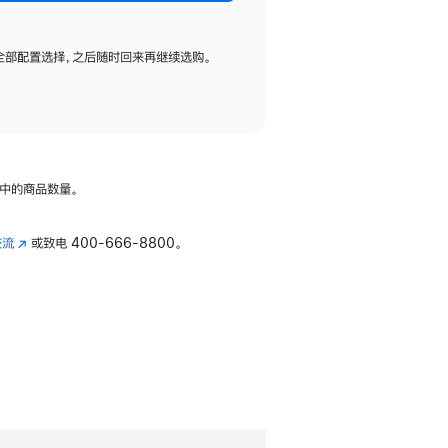
全部配置选择，之后随时回来再继续选购。
中的商品数量。
交流
(在
或致电
400-666-8800。
新
窗
口
中
打
开)