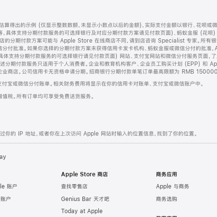
算得出的示例 (仅显示整数数额，未显示小数点以后的金额)，实际支付金额以银行、花呗或
等，具体支持分期付款服务的可选择银行及对应分期付款方案请见付款页面)、蚂蚁金服 (花呗
售店的分期付款方案可能与 Apple Store 在线商店不同，请到店咨询 Specialist 专
分付批准。如果你选择的分期付款方案未获得信用卡发卡机构、蚂蚁金服或微信分付的批准，Ap
具体支持分期付款服务的可选择银行请见付款页面) 网站、支付宝网站和微信分付服务页面，
期付款服务只适用于个人消费者。企业和教育机构客户、企业员工购买计划 (EPP) 和 Appl
企业商店。公司信用卡无资格申请分期。招商银行分期付款单笔订单最高限额为 RMB 150000
支付宝或微信分付账单。相关财务费用将显示在你的信用卡对账单、支付宝或微信账户中。
增值税。所有订单均可享受免费送货服务。
的 IP 地址，或者你在上次访问 Apple 网站时输入的位置信息，找到了你的位置。
ay
Apple Store 商店
商务应用
le 账户
查找零售店
Apple 与商务
e 账户
Genius Bar 天才吧
商务选购
Today at Apple