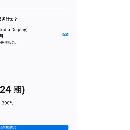
 服务计划？
dio Display)
AppleCare+
添加
期)
服
坏保修服务。
务
计
划
(适
用
于
24 期)
Studio
Display)
1,390
脚
‡。
注
加到购物袋