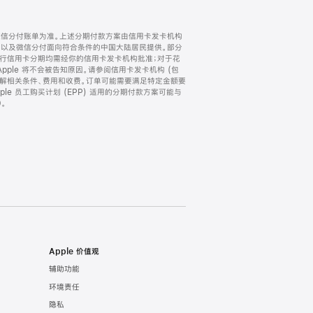
微信分付账单为准。上述分期付款方案由信用卡发卡机构
) 以及微信分付面向符合条件的中国大陆居民提供。部分
家。所有银行信用卡分期均需经你的信用卡发卡机构批准；对于花
ple 将不会被告知原因。请参阅信用卡发卡机构 (包
了解相关条件、费用和收费。订单可能需要满足特定金额要
e 员工购买计划 (EPP) 适用的分期付款方案可能与
。
Apple 价值观
辅助功能
环境责任
隐私