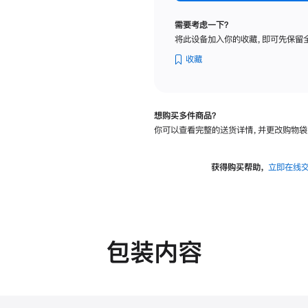
标
准
需要考虑一下？
玻
将此设备加入你的收藏，即可先保留
璃
面
收藏
板
-
VESA
想购买多件商品？
支
你可以查看完整的送货详情，并更改购物袋
架
转
换
获得购买帮助，
立即在线
器
的
分
期
付
包装内容
款
选
项)