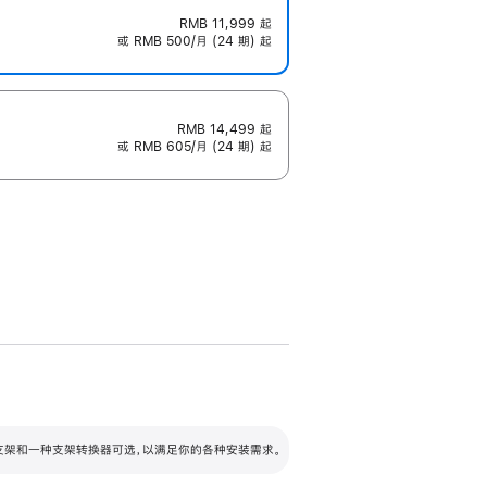
RMB 11,999
起
或 RMB 500/月 (24 期) 起
RMB 14,499
起
或 RMB 605/月 (24 期) 起
配可调倾斜度及高度的支架，额外增加 105
VESA 支架转换器
 有两种支架和一种支架转换器可选，以满足你的各种安装需求。
毫米的高度调节范围。
容的支架 (未随附)