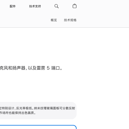
配件
技术支持
概览
技术规格
级麦克风和扬声器，以及雷雳 5 端口。
过特别设计，反光率极低。纳米纹理玻璃面板可分散反射
作场所也能保持出色画质。