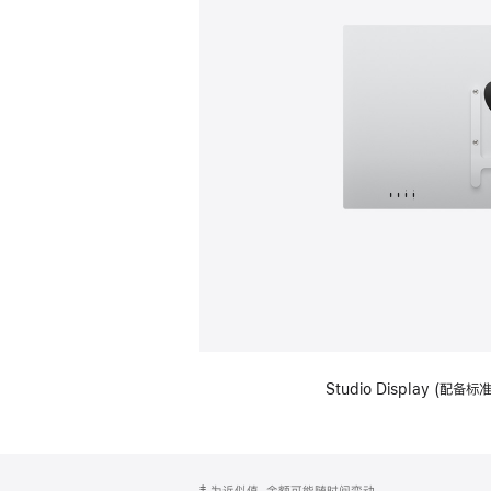
Studio Display (配
网
脚