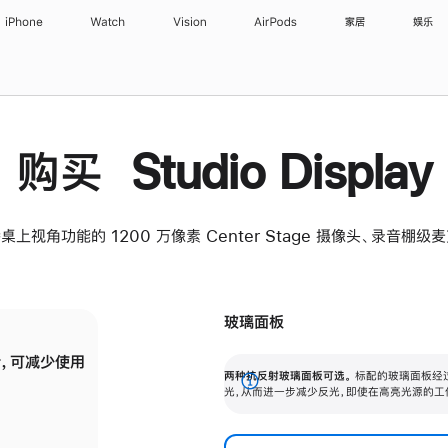
iPhone
Watch
Vision
AirPods
家居
娱乐
购买 Studio Display
桌上视角功能的 1200 万像素 Center Stage 摄像头、录音棚
玻璃面板
，可减少使用
纳米纹理玻璃面板可进一步减少反光，即使在
两种抗反射玻璃面板可选。
标配的玻璃面板经
。
有高亮光源的场所使用，也能保持出色画质。
展
光，从而进一步减少反光，即使在高亮光源的工
开