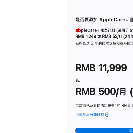
是否要添加 AppleCare+
AppleCare+ 服务计划 (适用于 Stu
RMB 1,249
或
RMB 53/月 (24 
获得长达 3 年的技术支持和意外损
RMB 11,999
或
RMB 500/月 (
含增值税及其他法定税费
：约 RMB 
可享免息分期付款
(Studio
Display
-
添