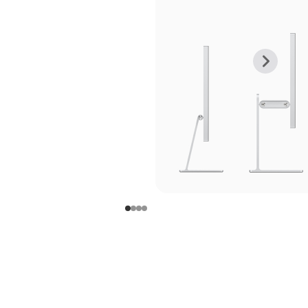
上
下
一
一
张
张
图
图
库
库
图
图
片
片
-
-
支
支
架
架