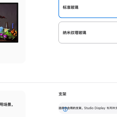
标准玻璃
纳米纹理玻璃
支架
用场景。
标配可调倾斜度的支架，提供 30 度的倾斜度
选
选择你合用的支架。
Studio Display
调节范围。
展