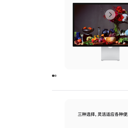
上
下
一
一
张
张
图
图
库
库
图
图
片
片
-
-
玻
玻
璃
璃
三种选择，灵活适应各种使
面
面
板
板