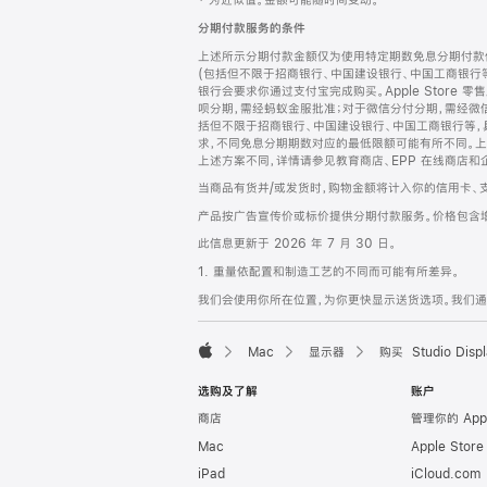
‡ 为近似值。金额可能随时间变动。
注
页
分期付款服务的条件
页
上述所示分期付款金额仅为使用特定期数免息分期付款估
脚
(包括但不限于招商银行、中国建设银行、中国工商银行
银行会要求你通过支付宝完成购买。Apple Store 零
呗分期，需经蚂蚁金服批准；对于微信分付分期，需经微信
括但不限于招商银行、中国建设银行、中国工商银行等，
求，不同免息分期期数对应的最低限额可能有所不同。上述分
上述方案不同，详情请参见教育商店、EPP 在线商店和
当商品有货并/或发货时，购物金额将计入你的信用卡、
产品按广告宣传价或标价提供分期付款服务。价格包含
此信息更新于 2026 年 7 月 30 日。
1. 重量依配置和制造工艺的不同而可能有所差异。
我们会使用你所在位置，为你更快显示送货选项。我们通过你
Mac
显示器
购买 Studio Displ
Apple
选购及了解
账户
商店
管理你的 App
Mac
Apple Stor
iPad
iCloud.com