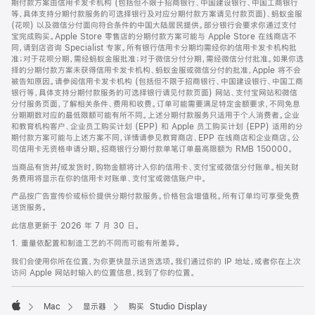
期付款方案由信用卡发卡机构 (包括但不限于招商银行、中国建设银行、中国工商银行
等，具体支持分期付款服务的可选择银行及对应分期付款方案请见付款页面)、蚂蚁金服
(花呗) 以及微信分付面向符合条件的中国大陆居民提供。部分银行会要求你通过支付
宝完成购买。Apple Store 零售店的分期付款方案可能与 Apple Store 在线商店不
同，请到店咨询 Specialist 专家。所有银行信用卡分期均需经你的信用卡发卡机构批
准；对于花呗分期，需经蚂蚁金服批准；对于微信分付分期，需经微信分付批准。如果你选
择的分期付款方案未获得信用卡发卡机构、蚂蚁金服或微信分付的批准，Apple 将不会
被告知原因。请参阅信用卡发卡机构 (包括但不限于招商银行、中国建设银行、中国工商
银行等，具体支持分期付款服务的可选择银行请见付款页面) 网站、支付宝网站和微信
分付服务页面，了解相关条件、费用和收费。订单可能需要满足特定金额要求，不同免息
分期期数对应的最低限额可能有所不同。上述分期付款服务只适用于个人消费者。企业
和教育机构客户、企业员工购买计划 (EPP) 和 Apple 员工购买计划 (EPP) 适用的分
期付款方案可能与上述方案不同，详情请参见教育商店、EPP 在线商店和企业商店。公
司信用卡无资格申请分期。招商银行分期付款单笔订单最高限额为 RMB 150000。
当商品有货并/或发货时，购物金额将计入你的信用卡、支付宝或微信分付账单。相关财
务费用将显示在你的信用卡对账单、支付宝或微信账户中。
产品按广告宣传价或标价提供分期付款服务。价格包含增值税。所有订单均可享受免费
送货服务。
此信息更新于 2026 年 7 月 30 日。
1. 重量依配置和制造工艺的不同而可能有所差异。
我们会使用你所在位置，为你更快显示送货选项。我们通过你的 IP 地址，或者你在上次
访问 Apple 网站时输入的位置信息，找到了你的位置。
Mac
显示器
购买 Studio Display