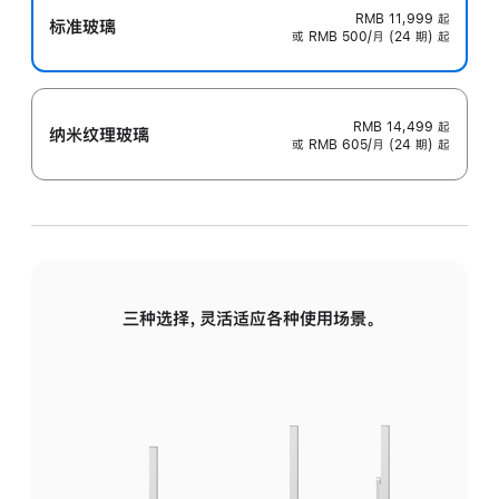
RMB 11,999
起
标准玻璃
或 RMB 500/月 (24 期) 起
RMB 14,499
起
纳米纹理玻璃
或 RMB 605/月 (24 期) 起
三种选择，灵活适应各种使用场景。
标