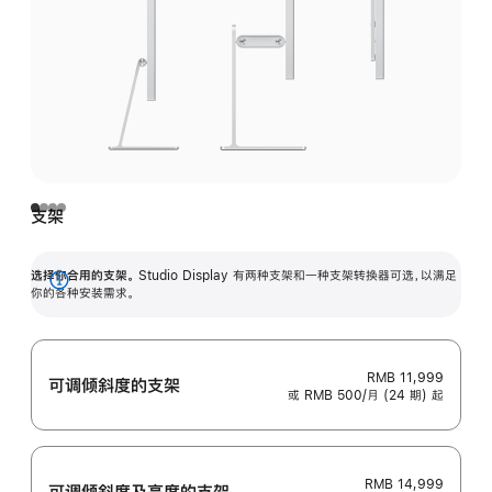
支架
选择你合用的支架。
Studio Display 有两种支架和一种支架转换器可选，以满足
展
你的各种安装需求。
开
RMB 11,999
可调倾斜度的支架
或 RMB 500/月 (24 期) 起
RMB 14,999
可调倾斜度及高‍度的支‍架