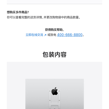
VESA
支
想购买多件商品？
架
你可以查看完整的送货详情，并更改购物袋中的商品数量。
转
换
器
获得购买帮助，
的
立即在线交流
(在
或致电
400-666-8800
。
分
新
期
窗
付
口
包装内容
款
中
选
打
项)
开)