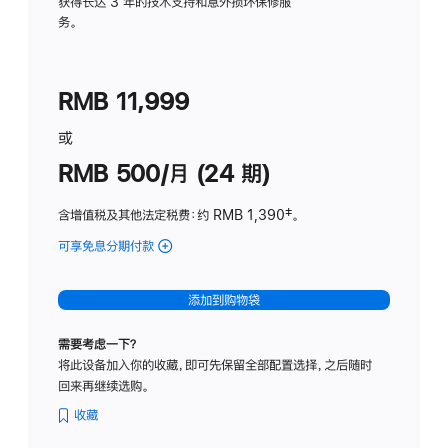
务
获得长达 3 年的技术支持和意外损坏保修服
务。
计
划
(适
RMB 11,999
用
于
或
Studio
RMB 500/月 (24 期)
Display
含增值税及其他法定税费
：约 RMB 1,390
脚
‡。
注
可享免息分期付款
(Studio
Display
-
添加到购物袋
标
准
需要考虑一下？
玻
将此设备加入你的收藏，即可先保留全部配置选择，之后随时
璃
回来再继续选购。
面
板
收藏
-