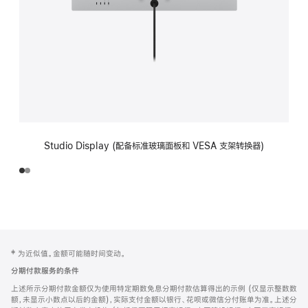
Studio Display (配备标准玻璃面板和 VESA 支架转换器)
网
脚
‡ 为近似值。金额可能随时间变动。
注
页
分期付款服务的条件
页
上述所示分期付款金额仅为使用特定期数免息分期付款估算得出的示例 (仅显示整数数
脚
额，未显示小数点以后的金额)，实际支付金额以银行、花呗或微信分付账单为准。上述分