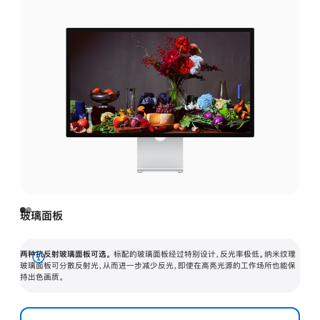
玻璃面板
两种抗反射玻璃面板可选。
标配的玻璃面板经过特别设计，反光率极低。纳米纹理
展
玻璃面板可分散反射光，从而进一步减少反光，即使在高亮光源的工作场所也能保
持出色画质。
开