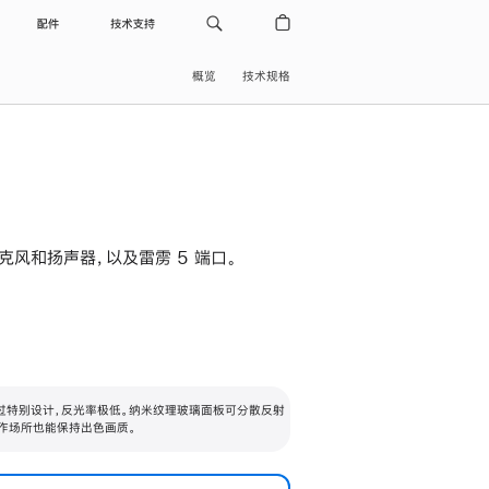
配件
技术支持
概览
技术规格
级麦克风和扬声器，以及雷雳 5 端口。
过特别设计，反光率极低。纳米纹理玻璃面板可分散反射
作场所也能保持出色画质。