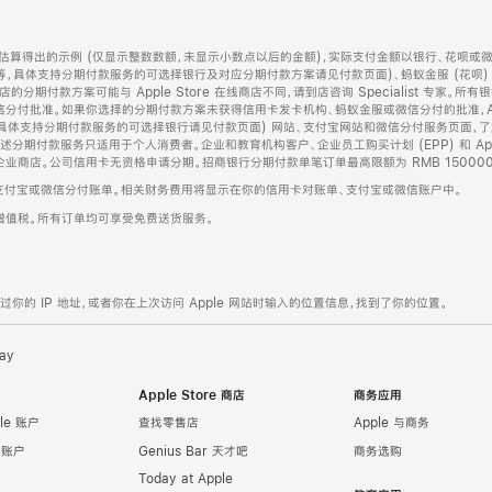
算得出的示例 (仅显示整数数额，未显示小数点以后的金额)，实际支付金额以银行、花呗或
等，具体支持分期付款服务的可选择银行及对应分期付款方案请见付款页面)、蚂蚁金服 (花呗
售店的分期付款方案可能与 Apple Store 在线商店不同，请到店咨询 Specialist 专
分付批准。如果你选择的分期付款方案未获得信用卡发卡机构、蚂蚁金服或微信分付的批准，Ap
具体支持分期付款服务的可选择银行请见付款页面) 网站、支付宝网站和微信分付服务页面，
期付款服务只适用于个人消费者。企业和教育机构客户、企业员工购买计划 (EPP) 和 Appl
企业商店。公司信用卡无资格申请分期。招商银行分期付款单笔订单最高限额为 RMB 150000
支付宝或微信分付账单。相关财务费用将显示在你的信用卡对账单、支付宝或微信账户中。
增值税。所有订单均可享受免费送货服务。
的 IP 地址，或者你在上次访问 Apple 网站时输入的位置信息，找到了你的位置。
ay
Apple Store 商店
商务应用
le 账户
查找零售店
Apple 与商务
e 账户
Genius Bar 天才吧
商务选购
Today at Apple