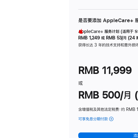
是否要添加 AppleCare+
AppleCare+ 服务计划 (适用于 Stu
RMB 1,249
或
RMB 53/月 (24 
获得长达 3 年的技术支持和意外损
RMB 11,999
或
RMB 500/月 (
含增值税及其他法定税费
：约 RMB 
可享免息分期付款
(Studio
Display
-
添