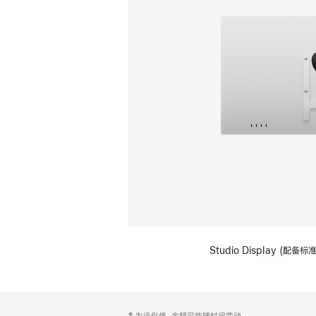
Studio Display (配
网
脚