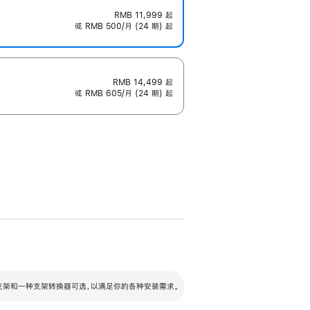
RMB 11,999
起
或 RMB 500/月 (24 期) 起
RMB 14,499
起
或 RMB 605/月 (24 期) 起
配可调倾斜度及高度的支架，额外增加 105
VESA 支架转换器
 有两种支架和一种支架转换器可选，以满足你的各种安装需求。
毫米的高度调节范围。
容的支架 (未随附)