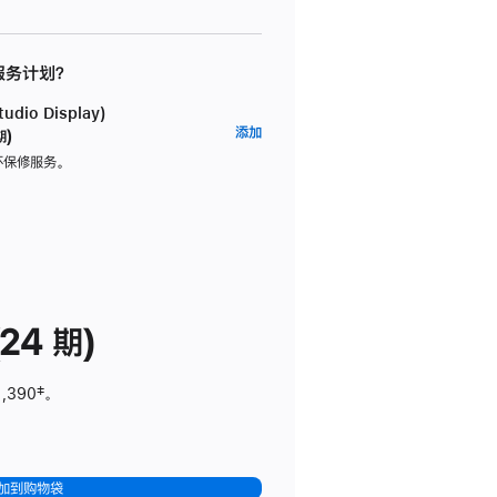
 服务计划？
dio Display)
AppleCare+
添加
期)
服
坏保修服务。
务
计
划
(适
用
于
24 期)
Studio
Display)
1,390
脚
‡。
注
加到购物袋