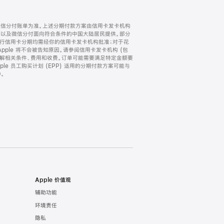
微信分付账单为准。上述分期付款方案由信用卡发卡机构
) 以及微信分付面向符合条件的中国大陆居民提供。部分
家。所有银行信用卡分期均需经你的信用卡发卡机构批准；对于花
ple 将不会被告知原因。请参阅信用卡发卡机构 (包
了解相关条件、费用和收费。订单可能需要满足特定金额要
e 员工购买计划 (EPP) 适用的分期付款方案可能与
。
Apple 价值观
辅助功能
环境责任
隐私