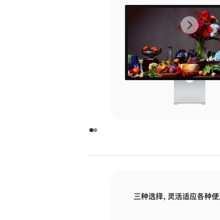
上
下
一
一
张
张
图
图
库
库
图
图
片
片
-
-
玻
玻
璃
璃
三种选择，灵活适应各种使
面
面
板
板