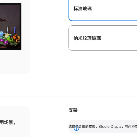
标准玻璃
纳米纹理玻璃
支架
用场景。
标配可调倾斜度的支架，提供 30 度的倾斜度
选
选择你合用的支架。
Studio Display
调节范围。
展