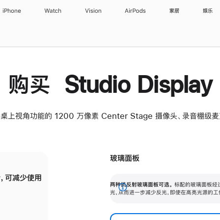
iPhone
Watch
Vision
AirPods
家居
娱乐
购买 Studio Display
桌上视角功能的 1200 万像素 Center Stage 摄像头、录音棚
玻璃面板
，可减少使用
纳米纹理玻璃面板可进一步减少反光，即使在
两种抗反射玻璃面板可选。
标配的玻璃面板经
。
有高亮光源的场所使用，也能保持出色画质。
展
光，从而进一步减少反光，即使在高亮光源的工
开