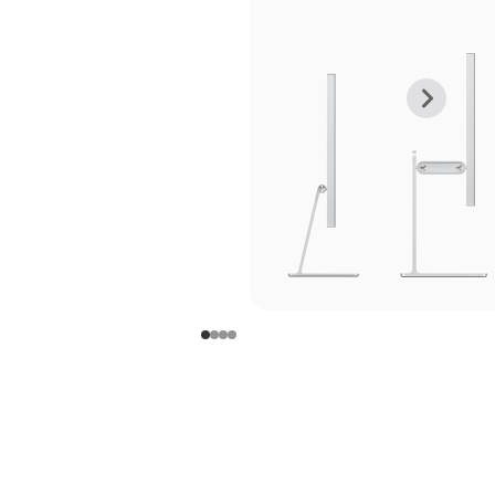
上
下
一
一
张
张
图
图
库
库
图
图
片
片
-
-
支
支
架
架