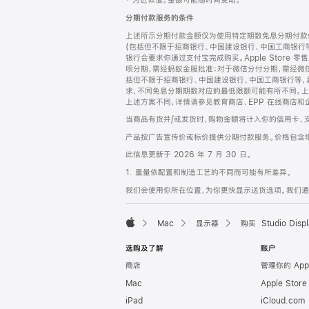
‡ 为近似值。金额可能随时间变动。
注
页
分期付款服务的条件
页
上述所示分期付款金额仅为使用特定期数免息分期付款估
脚
(包括但不限于招商银行、中国建设银行、中国工商银行
银行会要求你通过支付宝完成购买。Apple Store 零
呗分期，需经蚂蚁金服批准；对于微信分付分期，需经微信
括但不限于招商银行、中国建设银行、中国工商银行等，
求，不同免息分期期数对应的最低限额可能有所不同。上述分
上述方案不同，详情请参见教育商店、EPP 在线商店和
当商品有货并/或发货时，购物金额将计入你的信用卡、
产品按广告宣传价或标价提供分期付款服务。价格包含
此信息更新于 2026 年 7 月 30 日。
1. 重量依配置和制造工艺的不同而可能有所差异。
我们会使用你所在位置，为你更快显示送货选项。我们通过你
Mac
显示器
购买 Studio Displ
Apple
选购及了解
账户
商店
管理你的 App
Mac
Apple Stor
iPad
iCloud.com