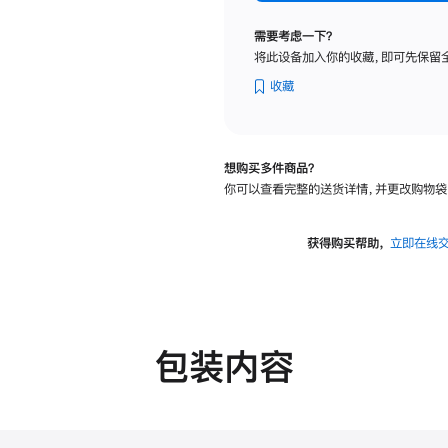
标
准
需要考虑一下？
玻
将此设备加入你的收藏，即可先保留
璃
面
收藏
板
-
VESA
想购买多件商品？
支
你可以查看完整的送货详情，并更改购物袋
架
转
换
获得购买帮助，
立即在线
器
的
分
期
付
包装内容
款
选
项)