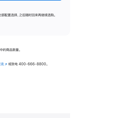
全部配置选择，之后随时回来再继续选购。
中的商品数量。
交流
(在
或致电
400-666-8800。
新
窗
口
中
打
开)