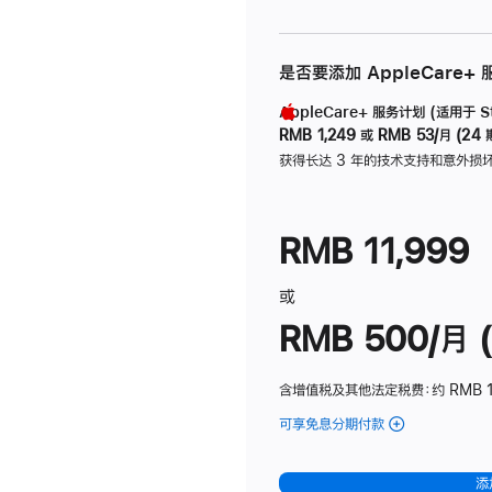
是否要添加 AppleCare+
AppleCare+ 服务计划 (适用于 Stu
RMB 1,249
或
RMB 53/月 (24 
获得长达 3 年的技术支持和意外损
RMB 11,999
或
RMB 500/月 (
含增值税及其他法定税费
：约 RMB 
可享免息分期付款
(Studio
Display
-
添