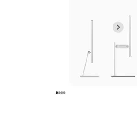
上
下
一
一
张
张
图
图
库
库
图
图
片
片
-
-
支
支
架
架