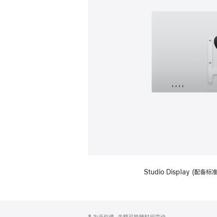
Studio Display (配
网
脚