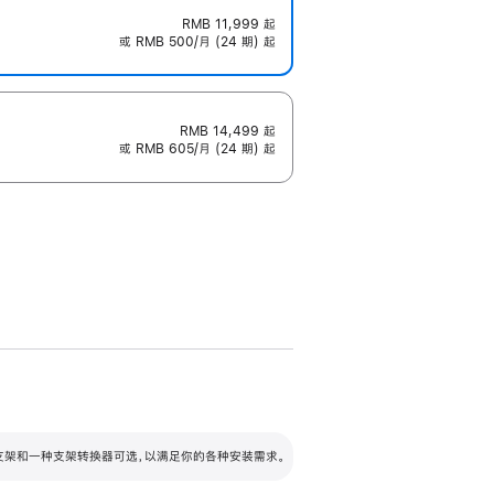
RMB 11,999
起
或 RMB 500/月 (24 期) 起
RMB 14,499
起
或 RMB 605/月 (24 期) 起
配可调倾斜度及高度的支架，额外增加 105
VESA 支架转换器
 有两种支架和一种支架转换器可选，以满足你的各种安装需求。
毫米的高度调节范围。
容的支架 (未随附)