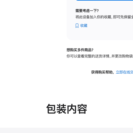
标
准
需要考虑一下？
玻
将此设备加入你的收藏，即可先保留
璃
面
收藏
板
-
VESA
想购买多件商品？
支
你可以查看完整的送货详情，并更改购物袋
架
转
换
获得购买帮助，
立即在线
器
的
分
期
付
包装内容
款
选
项)