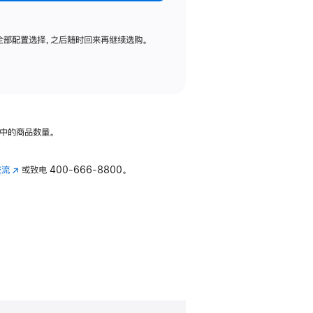
全部配置选择，之后随时回来再继续选购。
中的商品数量。
交流
(在
或致电
400-666-8800。
新
窗
口
中
打
开)