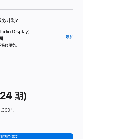
 服务计划？
dio Display)
AppleCare+
添加
期)
服
坏保修服务。
务
计
划
(适
用
于
24 期)
Studio
Display)
1,390
脚
‡。
注
加到购物袋