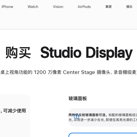
iPhone
Watch
Vision
AirPods
家居
娱乐
购买 Studio Display
桌上视角功能的 1200 万像素 Center Stage 摄像头、录音棚
玻璃面板
，可减少使用
纳米纹理玻璃面板可进一步减少反光，即使在
两种抗反射玻璃面板可选。
标配的玻璃面板经
。
有高亮光源的场所使用，也能保持出色画质。
展
光，从而进一步减少反光，即使在高亮光源的工
开