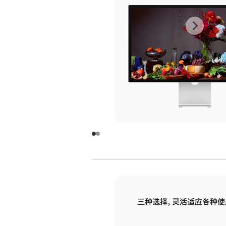
上
下
一
一
张
张
图
图
库
库
图
图
片
片
-
-
玻
玻
璃
璃
三种选择，灵活适应各种使
面
面
板
板