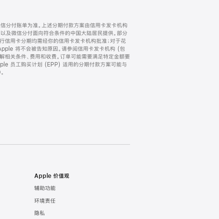
微信分付账单为准。上述分期付款方案由信用卡发卡机构
) 以及微信分付面向符合条件的中国大陆居民提供。部分
家。所有银行信用卡分期均需经你的信用卡发卡机构批准；对于花
ple 将不会被告知原因。请参阅信用卡发卡机构 (包
了解相关条件、费用和收费。订单可能需要满足特定金额要
e 员工购买计划 (EPP) 适用的分期付款方案可能与
。
Apple 价值观
辅助功能
环境责任
隐私