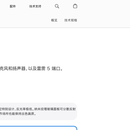
配件
技术支持
概览
技术规格
级麦克风和扬声器，以及雷雳 5 端口。
过特别设计，反光率极低。纳米纹理玻璃面板可分散反射
作场所也能保持出色画质。