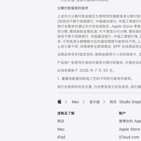
‡ 为近似值。金额可能随时间变动。
注
页
分期付款服务的条件
页
上述所示分期付款金额仅为使用特定期数免息分期付款估
脚
(包括但不限于招商银行、中国建设银行、中国工商银行
银行会要求你通过支付宝完成购买。Apple Store 零
呗分期，需经蚂蚁金服批准；对于微信分付分期，需经微信
括但不限于招商银行、中国建设银行、中国工商银行等，
求，不同免息分期期数对应的最低限额可能有所不同。上述分
上述方案不同，详情请参见教育商店、EPP 在线商店和
当商品有货并/或发货时，购物金额将计入你的信用卡、
产品按广告宣传价或标价提供分期付款服务。价格包含
此信息更新于 2026 年 7 月 30 日。
1. 重量依配置和制造工艺的不同而可能有所差异。
我们会使用你所在位置，为你更快显示送货选项。我们通过你
Mac
显示器
购买 Studio Displ
Apple
选购及了解
账户
商店
管理你的 App
Mac
Apple Stor
iPad
iCloud.com