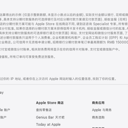
算得出的示例 (仅显示整数数额，未显示小数点以后的金额)，实际支付金额以银行、花呗或
等，具体支持分期付款服务的可选择银行及对应分期付款方案请见付款页面)、蚂蚁金服 (花呗
售店的分期付款方案可能与 Apple Store 在线商店不同，请到店咨询 Specialist 专
分付批准。如果你选择的分期付款方案未获得信用卡发卡机构、蚂蚁金服或微信分付的批准，Ap
具体支持分期付款服务的可选择银行请见付款页面) 网站、支付宝网站和微信分付服务页面，
期付款服务只适用于个人消费者。企业和教育机构客户、企业员工购买计划 (EPP) 和 Appl
企业商店。公司信用卡无资格申请分期。招商银行分期付款单笔订单最高限额为 RMB 150000
支付宝或微信分付账单。相关财务费用将显示在你的信用卡对账单、支付宝或微信账户中。
增值税。所有订单均可享受免费送货服务。
的 IP 地址，或者你在上次访问 Apple 网站时输入的位置信息，找到了你的位置。
ay
Apple Store 商店
商务应用
le 账户
查找零售店
Apple 与商务
e 账户
Genius Bar 天才吧
商务选购
Today at Apple