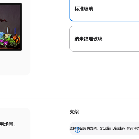
标准玻璃
纳米纹理玻璃
支架
用场景。
标配可调倾斜度的支架，提供 30 度的倾斜度
选
选择你合用的支架。
Studio Display
调节范围。
展