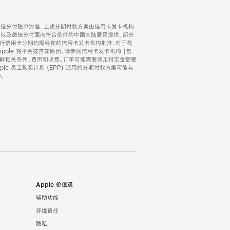
微信分付账单为准。上述分期付款方案由信用卡发卡机构
) 以及微信分付面向符合条件的中国大陆居民提供。部分
家。所有银行信用卡分期均需经你的信用卡发卡机构批准；对于花
ple 将不会被告知原因。请参阅信用卡发卡机构 (包
了解相关条件、费用和收费。订单可能需要满足特定金额要
e 员工购买计划 (EPP) 适用的分期付款方案可能与
。
Apple 价值观
辅助功能
环境责任
隐私