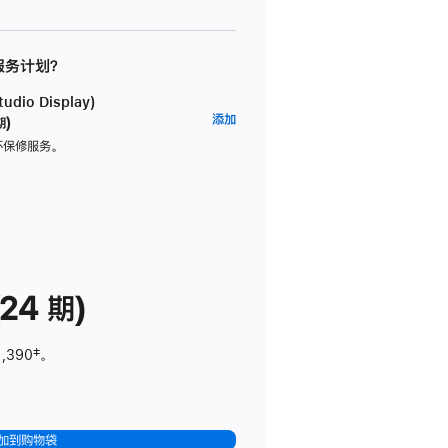
 服务计划？
dio Display)
AppleCare+
添加
期)
服
坏保修服务。
务
计
划
(适
用
于
24 期)
Studio
Display)
1,390
脚
‡。
注
加到购物袋