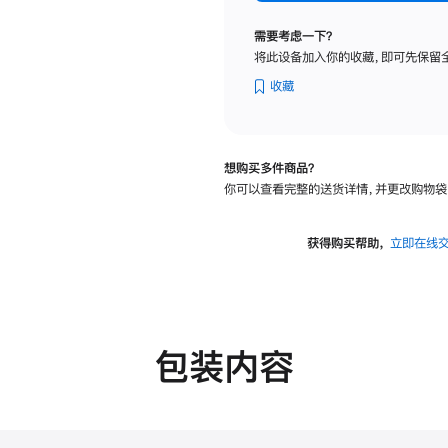
标
准
需要考虑一下？
玻
将此设备加入你的收藏，即可先保留
璃
面
收藏
板
-
VESA
想购买多件商品？
支
你可以查看完整的送货详情，并更改购物袋
架
转
换
获得购买帮助，
立即在线
器
的
分
期
付
包装内容
款
选
项)