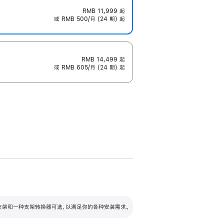
RMB 11,999
起
或 RMB 500/月 (24 期) 起
RMB 14,499
起
或 RMB 605/月 (24 期) 起
配可调倾斜度及高度的支架，额外增加 105
VESA 支架转换器
 有两种支架和一种支架转换器可选，以满足你的各种安装需求。
毫米的高度调节范围。
容的支架 (未随附)