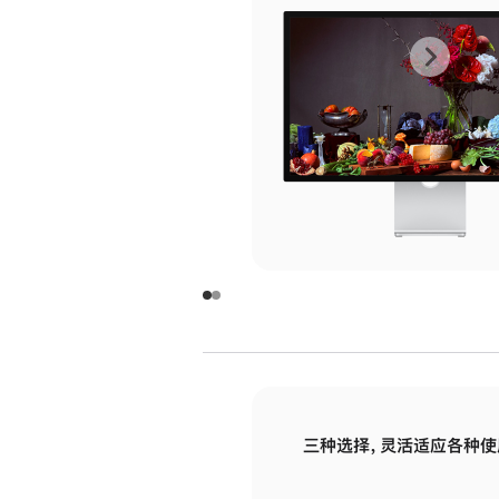
上
下
一
一
张
张
图
图
库
库
图
图
片
片
-
-
玻
玻
璃
璃
三种选择，灵活适应各种使
面
面
板
板