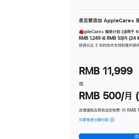
是否要添加 AppleCare+
AppleCare+ 服务计划 (适用于 Stu
RMB 1,249
或
RMB 53/月 (24 
获得长达 3 年的技术支持和意外损
RMB 11,999
或
RMB 500/月 (
含增值税及其他法定税费
：约 RMB 
可享免息分期付款
(Studio
Display
-
添