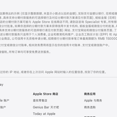
算得出的示例 (仅显示整数数额，未显示小数点以后的金额)，实际支付金额以银行、花呗或
等，具体支持分期付款服务的可选择银行及对应分期付款方案请见付款页面)、蚂蚁金服 (花呗
售店的分期付款方案可能与 Apple Store 在线商店不同，请到店咨询 Specialist 专
分付批准。如果你选择的分期付款方案未获得信用卡发卡机构、蚂蚁金服或微信分付的批准，Ap
具体支持分期付款服务的可选择银行请见付款页面) 网站、支付宝网站和微信分付服务页面，
期付款服务只适用于个人消费者。企业和教育机构客户、企业员工购买计划 (EPP) 和 Appl
企业商店。公司信用卡无资格申请分期。招商银行分期付款单笔订单最高限额为 RMB 150000
支付宝或微信分付账单。相关财务费用将显示在你的信用卡对账单、支付宝或微信账户中。
增值税。所有订单均可享受免费送货服务。
的 IP 地址，或者你在上次访问 Apple 网站时输入的位置信息，找到了你的位置。
ay
Apple Store 商店
商务应用
le 账户
查找零售店
Apple 与商务
e 账户
Genius Bar 天才吧
商务选购
Today at Apple