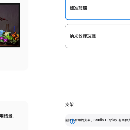
标准玻璃
纳米纹理玻璃
支架
用场景。
标配可调倾斜度的支架，提供 30 度的倾斜度
选
选择你合用的支架。
Studio Display
调节范围。
展