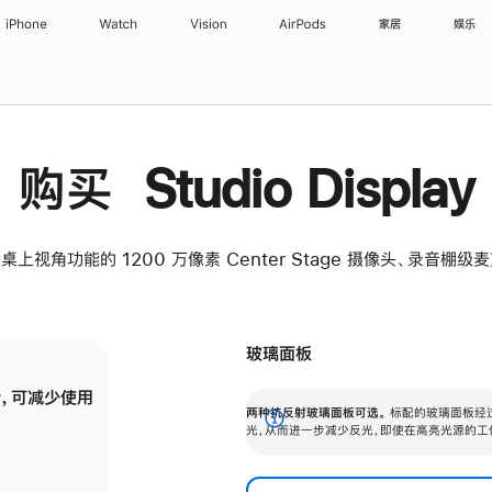
iPhone
Watch
Vision
AirPods
家居
娱乐
购买 Studio Display
桌上视角功能的 1200 万像素 Center Stage 摄像头、录音棚
玻璃面板
，可减少使用
纳米纹理玻璃面板可进一步减少反光，即使在
两种抗反射玻璃面板可选。
标配的玻璃面板经
。
有高亮光源的场所使用，也能保持出色画质。
展
光，从而进一步减少反光，即使在高亮光源的工
开