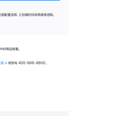
全部配置选择，之后随时回来再继续选购。
中的商品数量。
交流
(在
或致电
400-666-8800。
新
窗
口
中
打
开)