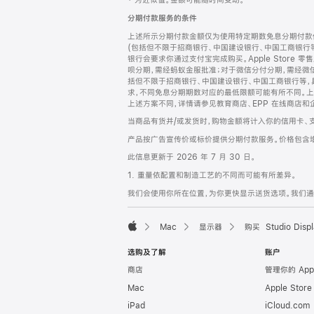
‡ 为近似值。金额可能随时间变动。
注
页
分期付款服务的条件
页
上述所示分期付款金额仅为使用特定期数免息分期付款估
脚
(包括但不限于招商银行、中国建设银行、中国工商银行
银行会要求你通过支付宝完成购买。Apple Store 零
呗分期，需经蚂蚁金服批准；对于微信分付分期，需经微信
括但不限于招商银行、中国建设银行、中国工商银行等，
求，不同免息分期期数对应的最低限额可能有所不同。上述分
上述方案不同，详情请参见教育商店、EPP 在线商店和
当商品有货并/或发货时，购物金额将计入你的信用卡、
产品按广告宣传价或标价提供分期付款服务。价格包含
此信息更新于 2026 年 7 月 30 日。
1. 重量依配置和制造工艺的不同而可能有所差异。
我们会使用你所在位置，为你更快显示送货选项。我们通过你
Mac
显示器
购买 Studio Displ
Apple
选购及了解
账户
商店
管理你的 App
Mac
Apple Stor
iPad
iCloud.com