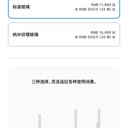
RMB 11,999
起
标准玻璃
或 RMB 500/月 (24 期) 起
RMB 14,499
起
纳米纹理玻璃
或 RMB 605/月 (24 期) 起
三种选择，灵活适应各种使用场景。
标