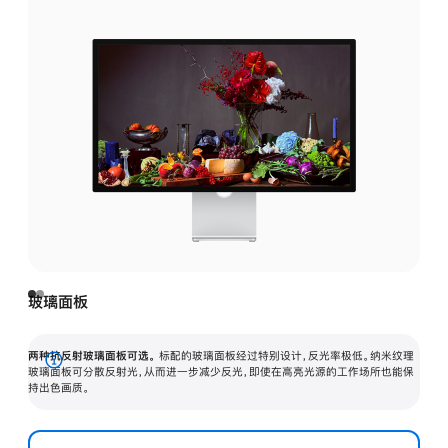
玻璃面板
两种抗反射玻璃面板可选。
标配的玻璃面板经过特别设计，反光率极低。纳米纹理
展
玻璃面板可分散反射光，从而进一步减少反光，即使在高亮光源的工作场所也能保
持出色画质。
开