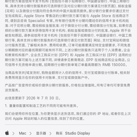
期付款方案由信用卡发卡机构 (包括但不限于招商银行、中国建设银行、中国工商银行
等，具体支持分期付款服务的可选择银行及对应分期付款方案请见付款页面)、蚂蚁金服
(花呗) 以及微信分付面向符合条件的中国大陆居民提供。部分银行会要求你通过支付
宝完成购买。Apple Store 零售店的分期付款方案可能与 Apple Store 在线商店不
同，请到店咨询 Specialist 专家。所有银行信用卡分期均需经你的信用卡发卡机构批
准；对于花呗分期，需经蚂蚁金服批准；对于微信分付分期，需经微信分付批准。如果你选
择的分期付款方案未获得信用卡发卡机构、蚂蚁金服或微信分付的批准，Apple 将不会
被告知原因。请参阅信用卡发卡机构 (包括但不限于招商银行、中国建设银行、中国工商
银行等，具体支持分期付款服务的可选择银行请见付款页面) 网站、支付宝网站和微信
分付服务页面，了解相关条件、费用和收费。订单可能需要满足特定金额要求，不同免息
分期期数对应的最低限额可能有所不同。上述分期付款服务只适用于个人消费者。企业
和教育机构客户、企业员工购买计划 (EPP) 和 Apple 员工购买计划 (EPP) 适用的分
期付款方案可能与上述方案不同，详情请参见教育商店、EPP 在线商店和企业商店。公
司信用卡无资格申请分期。招商银行分期付款单笔订单最高限额为 RMB 150000。
当商品有货并/或发货时，购物金额将计入你的信用卡、支付宝或微信分付账单。相关财
务费用将显示在你的信用卡对账单、支付宝或微信账户中。
产品按广告宣传价或标价提供分期付款服务。价格包含增值税。所有订单均可享受免费
送货服务。
此信息更新于 2026 年 7 月 30 日。
1. 重量依配置和制造工艺的不同而可能有所差异。
我们会使用你所在位置，为你更快显示送货选项。我们通过你的 IP 地址，或者你在上次
访问 Apple 网站时输入的位置信息，找到了你的位置。
Mac
显示器
购买 Studio Display