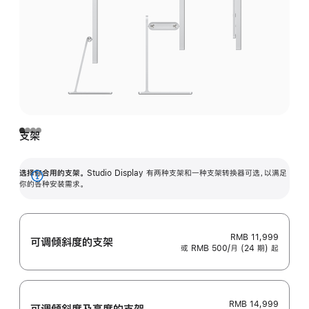
支架
选择你合用的支架。
Studio Display 有两种支架和一种支架转换器可选，以满足
展
你的各种安装需求。
开
RMB 11,999
可调倾斜度的支架
或 RMB 500/月 (24 期) 起
RMB 14,999
可调倾斜度及高‍度的支‍架