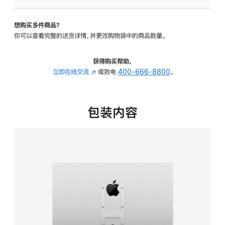
VESA
支
想购买多件商品？
架
你可以查看完整的送货详情，并更改购物袋中的商品数量。
转
换
器
获得购买帮助，
的
立即在线交流
(在
或致电
400-666-8800
。
分
新
期
窗
付
口
包装内容
款
中
选
打
项)
开)