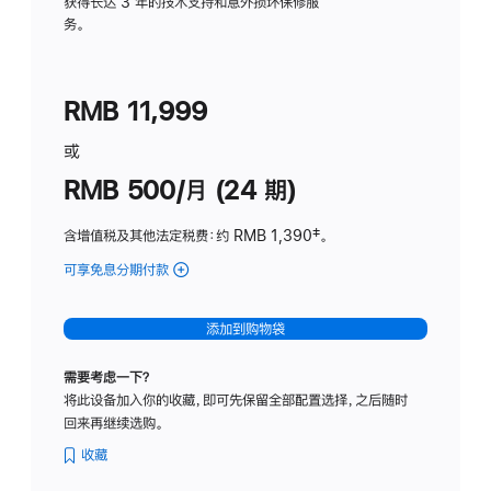
务
获得长达 3 年的技术支持和意外损坏保修服
务。
计
划
(适
RMB 11,999
用
于
或
Studio
RMB 500/月 (24 期)
Display
含增值税及其他法定税费
：约 RMB 1,390
脚
‡。
注
可享免息分期付款
(Studio
Display
-
添加到购物袋
标
准
需要考虑一下？
玻
将此设备加入你的收藏，即可先保留全部配置选择，之后随时
璃
回来再继续选购。
面
板
收藏
-