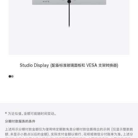
Studio Display (配备标准玻璃面板和 VESA 支架转换器)
网
脚
‡ 为近似值。金额可能随时间变动。
注
页
分期付款服务的条件
页
上述所示分期付款金额仅为使用特定期数免息分期付款估算得出的示例 (仅显示整数数
脚
额，未显示小数点以后的金额)，实际支付金额以银行、花呗或微信分付账单为准。上述分