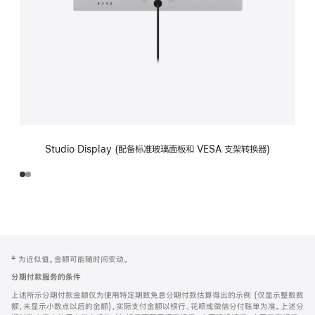
Studio Display (配备标准玻璃面板和 VESA 支架转换器)
网
脚
‡ 为近似值。金额可能随时间变动。
注
页
分期付款服务的条件
页
上述所示分期付款金额仅为使用特定期数免息分期付款估算得出的示例 (仅显示整数数
脚
额，未显示小数点以后的金额)，实际支付金额以银行、花呗或微信分付账单为准。上述分