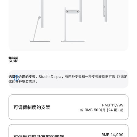
支架
选择你合用的支架。
Studio Display 有两种支架和一种支架转换器可选，以满足
展
你的各种安装需求。
开
RMB 11,999
可调倾斜度的支架
或 RMB 500/月 (24 期) 起
RMB 14,999
可调倾斜度及高‍度的支‍架