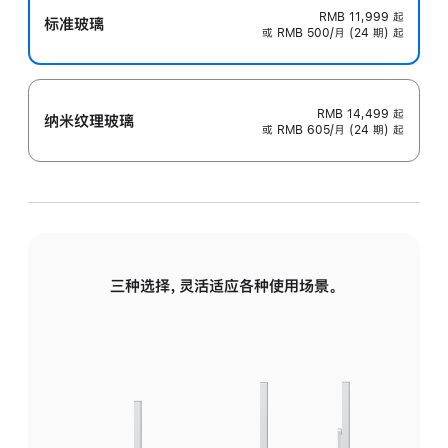
RMB 11,999
起
标准玻璃
或 RMB 500/月 (24 期) 起
RMB 14,499
起
纳米纹理玻璃
或 RMB 605/月 (24 期) 起
三种选择，灵活适应各种使用场景。
标