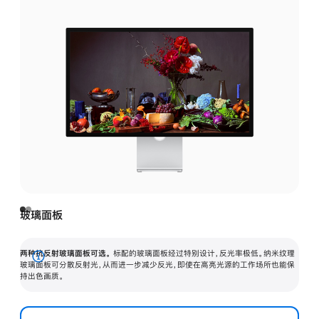
玻璃面板
两种抗反射玻璃面板可选。
标配的玻璃面板经过特别设计，反光率极低。纳米纹理
展
玻璃面板可分散反射光，从而进一步减少反光，即使在高亮光源的工作场所也能保
持出色画质。
开