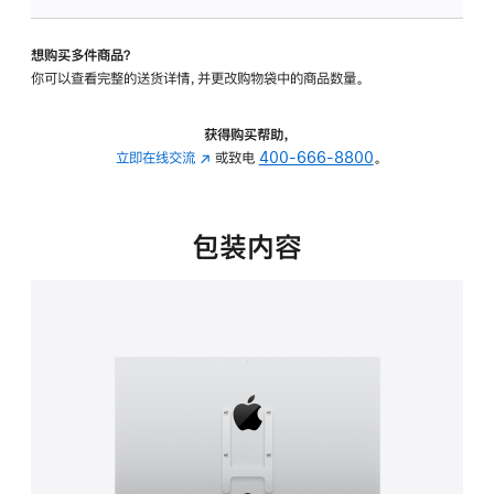
VESA
支
想购买多件商品？
架
你可以查看完整的送货详情，并更改购物袋中的商品数量。
转
换
器
获得购买帮助，
的
立即在线交流
(在
或致电
400-666-8800
。
分
新
期
窗
付
口
包装内容
款
中
选
打
项)
开)