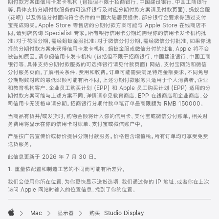
期付款方案由信用卡发卡机构 (包括但不限于招商银行、中国建设银行、中国工商银行
等，具体支持分期付款服务的可选择银行及对应分期付款方案请见付款页面)、蚂蚁金服
(花呗) 以及微信分付面向符合条件的中国大陆居民提供。部分银行会要求你通过支付
宝完成购买。Apple Store 零售店的分期付款方案可能与 Apple Store 在线商店不
同，请到店咨询 Specialist 专家。所有银行信用卡分期均需经你的信用卡发卡机构批
准；对于花呗分期，需经蚂蚁金服批准；对于微信分付分期，需经微信分付批准。如果你选
择的分期付款方案未获得信用卡发卡机构、蚂蚁金服或微信分付的批准，Apple 将不会
被告知原因。请参阅信用卡发卡机构 (包括但不限于招商银行、中国建设银行、中国工商
银行等，具体支持分期付款服务的可选择银行请见付款页面) 网站、支付宝网站和微信
分付服务页面，了解相关条件、费用和收费。订单可能需要满足特定金额要求，不同免息
分期期数对应的最低限额可能有所不同。上述分期付款服务只适用于个人消费者。企业
和教育机构客户、企业员工购买计划 (EPP) 和 Apple 员工购买计划 (EPP) 适用的分
期付款方案可能与上述方案不同，详情请参见教育商店、EPP 在线商店和企业商店。公
司信用卡无资格申请分期。招商银行分期付款单笔订单最高限额为 RMB 150000。
当商品有货并/或发货时，购物金额将计入你的信用卡、支付宝或微信分付账单。相关财
务费用将显示在你的信用卡对账单、支付宝或微信账户中。
产品按广告宣传价或标价提供分期付款服务。价格包含增值税。所有订单均可享受免费
送货服务。
此信息更新于 2026 年 7 月 30 日。
1. 重量依配置和制造工艺的不同而可能有所差异。
我们会使用你所在位置，为你更快显示送货选项。我们通过你的 IP 地址，或者你在上次
访问 Apple 网站时输入的位置信息，找到了你的位置。
Mac
显示器
购买 Studio Display