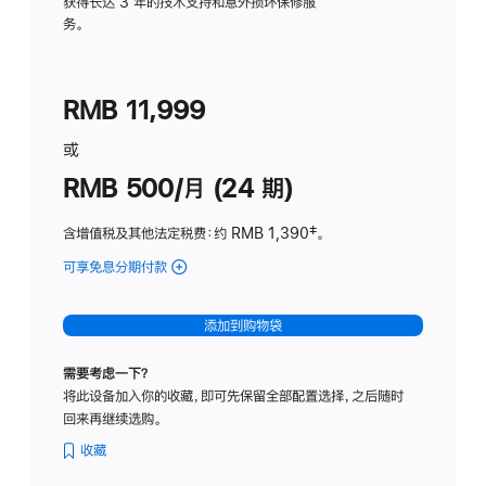
务
获得长达 3 年的技术支持和意外损坏保修服
务。
计
划
(适
RMB 11,999
用
于
或
Studio
RMB 500/月 (24 期)
Display
含增值税及其他法定税费
：约 RMB 1,390
脚
‡。
注
可享免息分期付款
(Studio
Display
-
添加到购物袋
标
准
需要考虑一下？
玻
将此设备加入你的收藏，即可先保留全部配置选择，之后随时
璃
回来再继续选购。
面
板
收藏
-