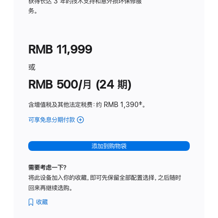
务
获得长达 3 年的技术支持和意外损坏保修服
务。
计
划
(适
RMB 11,999
用
于
或
Studio
RMB 500/月 (24 期)
Display
含增值税及其他法定税费
：约 RMB 1,390
脚
‡。
注
可享免息分期付款
(Studio
Display
-
添加到购物袋
标
准
需要考虑一下？
玻
将此设备加入你的收藏，即可先保留全部配置选择，之后随时
璃
回来再继续选购。
面
板
收藏
-