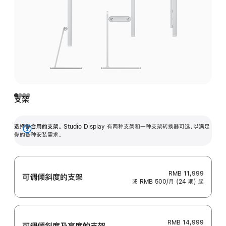
支架
选择你合用的支架。
Studio Display 有两种支架和一种支架转换器可选，以满足
展
你的各种安装需求。
开
RMB 11,999
可调倾斜度的支架
或 RMB 500/月 (24 期) 起
RMB 14,999
可调倾斜度及高‍度的支‍架