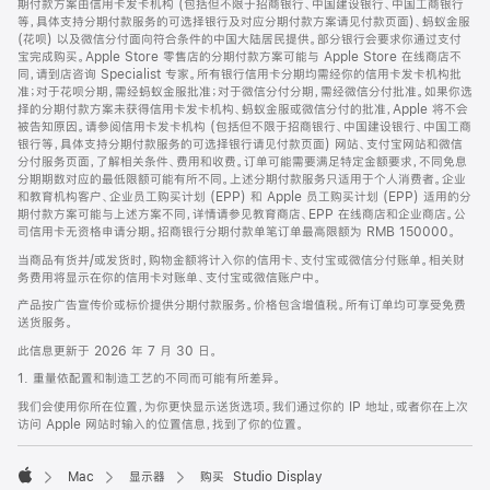
期付款方案由信用卡发卡机构 (包括但不限于招商银行、中国建设银行、中国工商银行
等，具体支持分期付款服务的可选择银行及对应分期付款方案请见付款页面)、蚂蚁金服
(花呗) 以及微信分付面向符合条件的中国大陆居民提供。部分银行会要求你通过支付
宝完成购买。Apple Store 零售店的分期付款方案可能与 Apple Store 在线商店不
同，请到店咨询 Specialist 专家。所有银行信用卡分期均需经你的信用卡发卡机构批
准；对于花呗分期，需经蚂蚁金服批准；对于微信分付分期，需经微信分付批准。如果你选
择的分期付款方案未获得信用卡发卡机构、蚂蚁金服或微信分付的批准，Apple 将不会
被告知原因。请参阅信用卡发卡机构 (包括但不限于招商银行、中国建设银行、中国工商
银行等，具体支持分期付款服务的可选择银行请见付款页面) 网站、支付宝网站和微信
分付服务页面，了解相关条件、费用和收费。订单可能需要满足特定金额要求，不同免息
分期期数对应的最低限额可能有所不同。上述分期付款服务只适用于个人消费者。企业
和教育机构客户、企业员工购买计划 (EPP) 和 Apple 员工购买计划 (EPP) 适用的分
期付款方案可能与上述方案不同，详情请参见教育商店、EPP 在线商店和企业商店。公
司信用卡无资格申请分期。招商银行分期付款单笔订单最高限额为 RMB 150000。
当商品有货并/或发货时，购物金额将计入你的信用卡、支付宝或微信分付账单。相关财
务费用将显示在你的信用卡对账单、支付宝或微信账户中。
产品按广告宣传价或标价提供分期付款服务。价格包含增值税。所有订单均可享受免费
送货服务。
此信息更新于 2026 年 7 月 30 日。
1. 重量依配置和制造工艺的不同而可能有所差异。
我们会使用你所在位置，为你更快显示送货选项。我们通过你的 IP 地址，或者你在上次
访问 Apple 网站时输入的位置信息，找到了你的位置。
Mac
显示器
购买 Studio Display