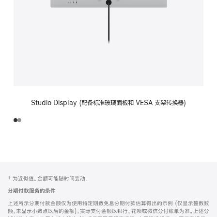
Studio Display (配备标准玻璃面板和 VESA 支架转换器)
网
脚
‡ 为近似值。金额可能随时间变动。
注
页
分期付款服务的条件
页
上述所示分期付款金额仅为使用特定期数免息分期付款估算得出的示例 (仅显示整数数
脚
额，未显示小数点以后的金额)，实际支付金额以银行、花呗或微信分付账单为准。上述分