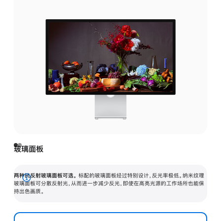
玻璃面板
两种抗反射玻璃面板可选。
标配的玻璃面板经过特别设计，反光率极低。纳米纹理
展
玻璃面板可分散反射光，从而进一步减少反光，即使在高亮光源的工作场所也能保
持出色画质。
开