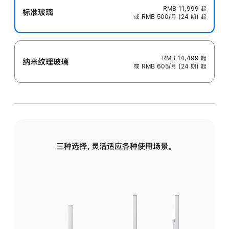
RMB 11,999
起
标准玻璃
或 RMB 500/月 (24 期) 起
RMB 14,499
起
纳米纹理玻璃
或 RMB 605/月 (24 期) 起
三种选择，灵活适应各种使用场景。
标