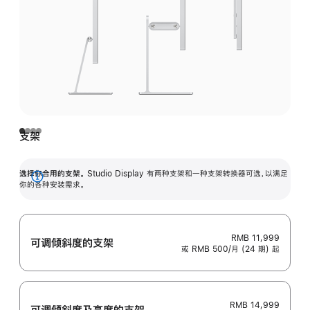
支架
选择你合用的支架。
Studio Display 有两种支架和一种支架转换器可选，以满足
展
你的各种安装需求。
开
RMB 11,999
可调倾斜度的支架
或 RMB 500/月 (24 期) 起
RMB 14,999
可调倾斜度及高‍度的支‍架