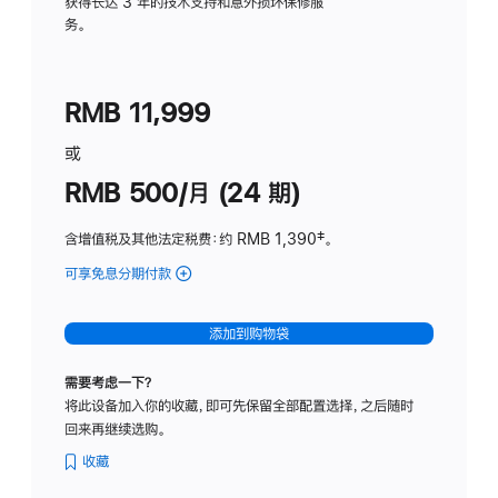
务
获得长达 3 年的技术支持和意外损坏保修服
务。
计
划
(适
RMB 11,999
用
于
或
Studio
RMB 500/月 (24 期)
Display
含增值税及其他法定税费
：约 RMB 1,390
脚
‡。
注
可享免息分期付款
(Studio
Display
-
添加到购物袋
标
准
需要考虑一下？
玻
将此设备加入你的收藏，即可先保留全部配置选择，之后随时
璃
回来再继续选购。
面
板
收藏
-