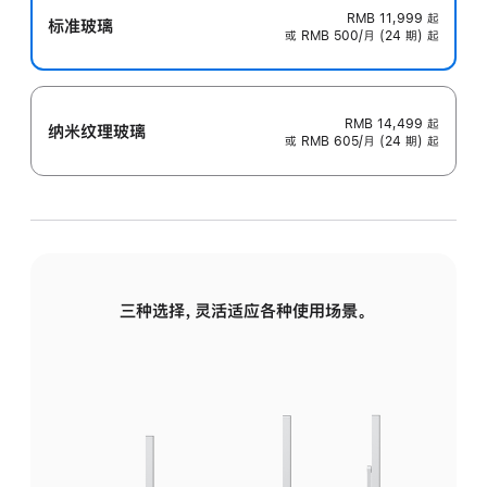
RMB 11,999
起
标准玻璃
或 RMB 500/月 (24 期) 起
RMB 14,499
起
纳米纹理玻璃
或 RMB 605/月 (24 期) 起
三种选择，灵活适应各种使用场景。
标