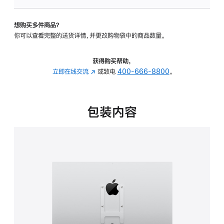
VESA
支
想购买多件商品？
架
你可以查看完整的送货详情，并更改购物袋中的商品数量。
转
换
器
获得购买帮助，
的
立即在线交流
(在
或致电
400-666-8800
。
分
新
期
窗
付
口
包装内容
款
中
选
打
项)
开)