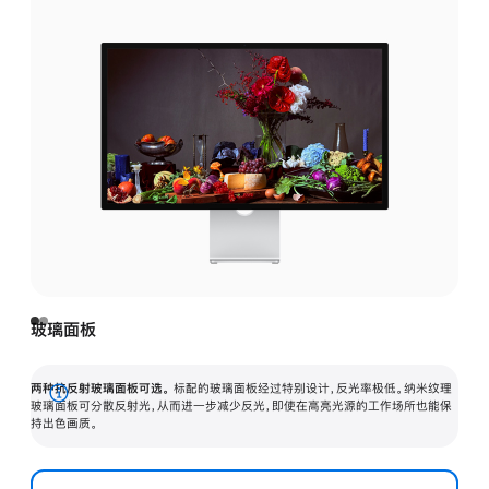
玻璃面板
两种抗反射玻璃面板可选。
标配的玻璃面板经过特别设计，反光率极低。纳米纹理
展
玻璃面板可分散反射光，从而进一步减少反光，即使在高亮光源的工作场所也能保
持出色画质。
开