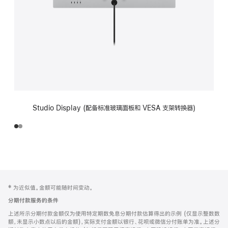
Studio Display (配备标准玻璃面板和 VESA 支架转换器)
网
脚
‡ 为近似值。金额可能随时间变动。
注
页
分期付款服务的条件
页
上述所示分期付款金额仅为使用特定期数免息分期付款估算得出的示例 (仅显示整数数
脚
额，未显示小数点以后的金额)，实际支付金额以银行、花呗或微信分付账单为准。上述分