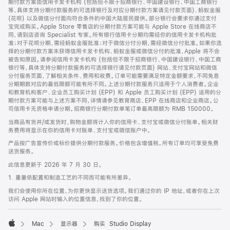
期付款方案由信用卡发卡机构 (包括但不限于招商银行、中国建设银行、中国工商银行
等，具体支持分期付款服务的可选择银行及对应分期付款方案请见付款页面)、蚂蚁金服
(花呗) 以及微信分付面向符合条件的中国大陆居民提供。部分银行会要求你通过支付
宝完成购买。Apple Store 零售店的分期付款方案可能与 Apple Store 在线商店不
同，请到店咨询 Specialist 专家。所有银行信用卡分期均需经你的信用卡发卡机构批
准；对于花呗分期，需经蚂蚁金服批准；对于微信分付分期，需经微信分付批准。如果你选
择的分期付款方案未获得信用卡发卡机构、蚂蚁金服或微信分付的批准，Apple 将不会
被告知原因。请参阅信用卡发卡机构 (包括但不限于招商银行、中国建设银行、中国工商
银行等，具体支持分期付款服务的可选择银行请见付款页面) 网站、支付宝网站和微信
分付服务页面，了解相关条件、费用和收费。订单可能需要满足特定金额要求，不同免息
分期期数对应的最低限额可能有所不同。上述分期付款服务只适用于个人消费者。企业
和教育机构客户、企业员工购买计划 (EPP) 和 Apple 员工购买计划 (EPP) 适用的分
期付款方案可能与上述方案不同，详情请参见教育商店、EPP 在线商店和企业商店。公
司信用卡无资格申请分期。招商银行分期付款单笔订单最高限额为 RMB 150000。
当商品有货并/或发货时，购物金额将计入你的信用卡、支付宝或微信分付账单。相关财
务费用将显示在你的信用卡对账单、支付宝或微信账户中。
产品按广告宣传价或标价提供分期付款服务。价格包含增值税。所有订单均可享受免费
送货服务。
此信息更新于 2026 年 7 月 30 日。
1. 重量依配置和制造工艺的不同而可能有所差异。
我们会使用你所在位置，为你更快显示送货选项。我们通过你的 IP 地址，或者你在上次
访问 Apple 网站时输入的位置信息，找到了你的位置。
Mac
显示器
购买 Studio Display