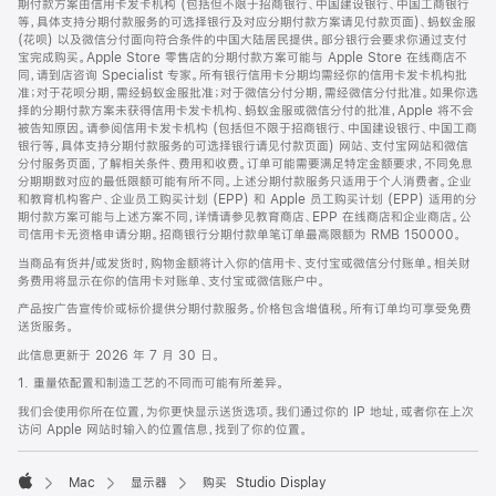
期付款方案由信用卡发卡机构 (包括但不限于招商银行、中国建设银行、中国工商银行
等，具体支持分期付款服务的可选择银行及对应分期付款方案请见付款页面)、蚂蚁金服
(花呗) 以及微信分付面向符合条件的中国大陆居民提供。部分银行会要求你通过支付
宝完成购买。Apple Store 零售店的分期付款方案可能与 Apple Store 在线商店不
同，请到店咨询 Specialist 专家。所有银行信用卡分期均需经你的信用卡发卡机构批
准；对于花呗分期，需经蚂蚁金服批准；对于微信分付分期，需经微信分付批准。如果你选
择的分期付款方案未获得信用卡发卡机构、蚂蚁金服或微信分付的批准，Apple 将不会
被告知原因。请参阅信用卡发卡机构 (包括但不限于招商银行、中国建设银行、中国工商
银行等，具体支持分期付款服务的可选择银行请见付款页面) 网站、支付宝网站和微信
分付服务页面，了解相关条件、费用和收费。订单可能需要满足特定金额要求，不同免息
分期期数对应的最低限额可能有所不同。上述分期付款服务只适用于个人消费者。企业
和教育机构客户、企业员工购买计划 (EPP) 和 Apple 员工购买计划 (EPP) 适用的分
期付款方案可能与上述方案不同，详情请参见教育商店、EPP 在线商店和企业商店。公
司信用卡无资格申请分期。招商银行分期付款单笔订单最高限额为 RMB 150000。
当商品有货并/或发货时，购物金额将计入你的信用卡、支付宝或微信分付账单。相关财
务费用将显示在你的信用卡对账单、支付宝或微信账户中。
产品按广告宣传价或标价提供分期付款服务。价格包含增值税。所有订单均可享受免费
送货服务。
此信息更新于 2026 年 7 月 30 日。
1. 重量依配置和制造工艺的不同而可能有所差异。
我们会使用你所在位置，为你更快显示送货选项。我们通过你的 IP 地址，或者你在上次
访问 Apple 网站时输入的位置信息，找到了你的位置。
Mac
显示器
购买 Studio Display