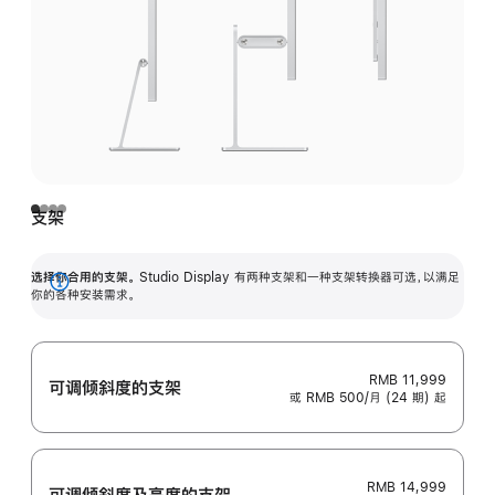
支架
选择你合用的支架。
Studio Display 有两种支架和一种支架转换器可选，以满足
展
你的各种安装需求。
开
RMB 11,999
可调倾斜度的支架
或 RMB 500/月 (24 期) 起
RMB 14,999
可调倾斜度及高‍度的支‍架