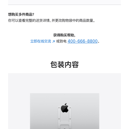
VESA
支
想购买多件商品？
架
你可以查看完整的送货详情，并更改购物袋中的商品数量。
转
换
器
获得购买帮助，
的
立即在线交流
(在
或致电
400-666-8800
。
分
新
期
窗
付
口
包装内容
款
中
选
打
项)
开)