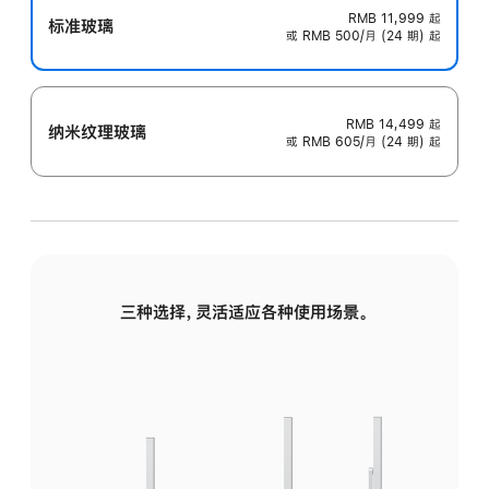
RMB 11,999
起
标准玻璃
或 RMB 500/月 (24 期) 起
RMB 14,499
起
纳米纹理玻璃
或 RMB 605/月 (24 期) 起
三种选择，灵活适应各种使用场景。
标