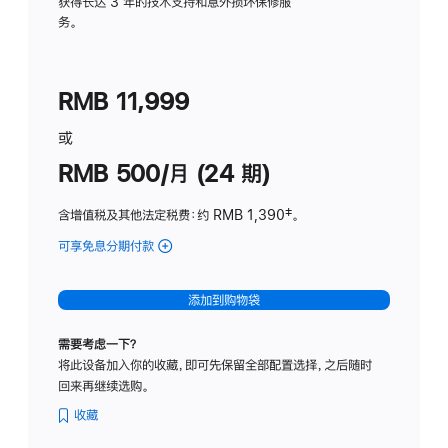
务
获得长达 3 年的技术支持和意外损坏保修服
务。
计
划
(适
RMB 11,999
用
于
或
Studio
RMB 500/月 (24 期)
Display
含增值税及其他法定税费
：约 RMB 1,390
脚
‡。
注
可享免息分期付款
(Studio
Display
-
添加到购物袋
标
准
需要考虑一下？
玻
将此设备加入你的收藏，即可先保留全部配置选择，之后随时
璃
回来再继续选购。
面
板
收藏
-