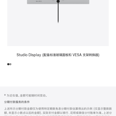
Studio Display (配备标准玻璃面板和 VESA 支架转换器)
网
脚
‡ 为近似值。金额可能随时间变动。
注
页
分期付款服务的条件
页
上述所示分期付款金额仅为使用特定期数免息分期付款估算得出的示例 (仅显示整数数
脚
额，未显示小数点以后的金额)，实际支付金额以银行、花呗或微信分付账单为准。上述分