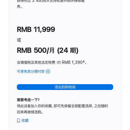
务
获得长达 3 年的技术支持和意外损坏保修服
务。
计
划
(适
RMB 11,999
用
于
或
Studio
RMB 500/月 (24 期)
Display
含增值税及其他法定税费
：约 RMB 1,390
脚
‡。
注
可享免息分期付款
(Studio
Display
-
添加到购物袋
标
准
需要考虑一下？
玻
将此设备加入你的收藏，即可先保留全部配置选择，之后随时
璃
回来再继续选购。
面
板
收藏
-