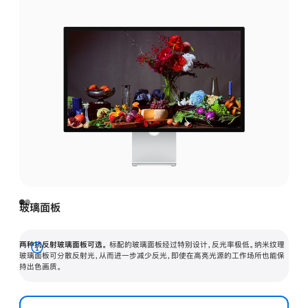
玻璃面板
两种抗反射玻璃面板可选。
标配的玻璃面板经过特别设计，反光率极低。纳米纹理
展
玻璃面板可分散反射光，从而进一步减少反光，即使在高亮光源的工作场所也能保
持出色画质。
开