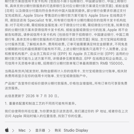
期付款方案由信用卡发卡机构 (包括但不限于招商银行、中国建设银行、中国工商银行
等，具体支持分期付款服务的可选择银行及对应分期付款方案请见付款页面)、蚂蚁金服
(花呗) 以及微信分付面向符合条件的中国大陆居民提供。部分银行会要求你通过支付
宝完成购买。Apple Store 零售店的分期付款方案可能与 Apple Store 在线商店不
同，请到店咨询 Specialist 专家。所有银行信用卡分期均需经你的信用卡发卡机构批
准；对于花呗分期，需经蚂蚁金服批准；对于微信分付分期，需经微信分付批准。如果你选
择的分期付款方案未获得信用卡发卡机构、蚂蚁金服或微信分付的批准，Apple 将不会
被告知原因。请参阅信用卡发卡机构 (包括但不限于招商银行、中国建设银行、中国工商
银行等，具体支持分期付款服务的可选择银行请见付款页面) 网站、支付宝网站和微信
分付服务页面，了解相关条件、费用和收费。订单可能需要满足特定金额要求，不同免息
分期期数对应的最低限额可能有所不同。上述分期付款服务只适用于个人消费者。企业
和教育机构客户、企业员工购买计划 (EPP) 和 Apple 员工购买计划 (EPP) 适用的分
期付款方案可能与上述方案不同，详情请参见教育商店、EPP 在线商店和企业商店。公
司信用卡无资格申请分期。招商银行分期付款单笔订单最高限额为 RMB 150000。
当商品有货并/或发货时，购物金额将计入你的信用卡、支付宝或微信分付账单。相关财
务费用将显示在你的信用卡对账单、支付宝或微信账户中。
产品按广告宣传价或标价提供分期付款服务。价格包含增值税。所有订单均可享受免费
送货服务。
此信息更新于 2026 年 7 月 30 日。
1. 重量依配置和制造工艺的不同而可能有所差异。
我们会使用你所在位置，为你更快显示送货选项。我们通过你的 IP 地址，或者你在上次
访问 Apple 网站时输入的位置信息，找到了你的位置。
Mac
显示器
购买 Studio Display