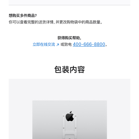
VESA
支
想购买多件商品？
架
你可以查看完整的送货详情，并更改购物袋中的商品数量。
转
换
器
获得购买帮助，
的
立即在线交流
(在
或致电
400-666-8800
。
分
新
期
窗
付
口
包装内容
款
中
选
打
项)
开)