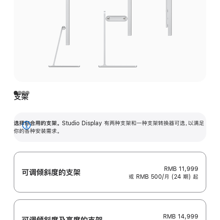
支架
选择你合用的支架。
Studio Display 有两种支架和一种支架转换器可选，以满足
展
你的各种安装需求。
开
RMB 11,999
可调倾斜度的支架
或 RMB 500/月 (24 期) 起
RMB 14,999
可调倾斜度及高‍度的支‍架