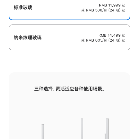
RMB 11,999
起
标准玻璃
或 RMB 500/月 (24 期) 起
RMB 14,499
起
纳米纹理玻璃
或 RMB 605/月 (24 期) 起
三种选择，灵活适应各种使用场景。
标