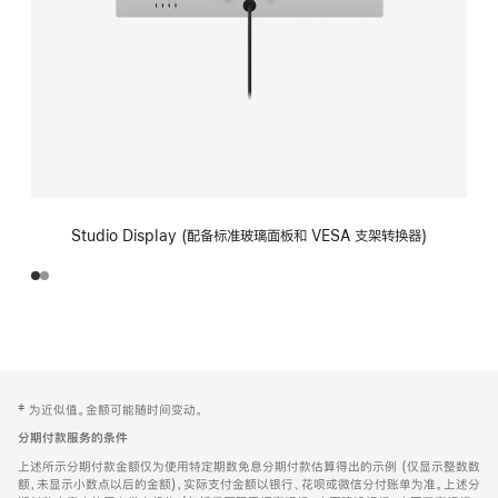
Studio Display (配备标准玻璃面板和 VESA 支架转换器)
网
脚
‡ 为近似值。金额可能随时间变动。
注
页
分期付款服务的条件
页
上述所示分期付款金额仅为使用特定期数免息分期付款估算得出的示例 (仅显示整数数
脚
额，未显示小数点以后的金额)，实际支付金额以银行、花呗或微信分付账单为准。上述分