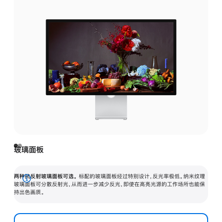
玻璃面板
两种抗反射玻璃面板可选。
标配的玻璃面板经过特别设计，反光率极低。纳米纹理
展
玻璃面板可分散反射光，从而进一步减少反光，即使在高亮光源的工作场所也能保
持出色画质。
开