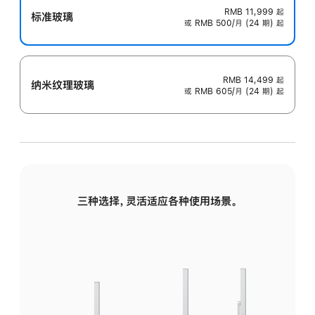
RMB 11,999
起
标准玻璃
或 RMB 500/月 (24 期) 起
RMB 14,499
起
纳米纹理玻璃
或 RMB 605/月 (24 期) 起
三种选择，灵活适应各种使用场景。
标