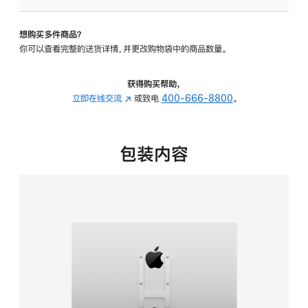
VESA
支
想购买多件商品？
架
你可以查看完整的送货详情，并更改购物袋中的商品数量。
转
换
器
获得购买帮助，
的
立即在线交流
(在
或致电
400-666-8800
。
分
新
期
窗
付
口
包装内容
款
中
选
打
项)
开)