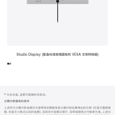
Studio Display (配备标准玻璃面板和 VESA 支架转换器)
网
脚
‡ 为近似值。金额可能随时间变动。
注
页
分期付款服务的条件
页
上述所示分期付款金额仅为使用特定期数免息分期付款估算得出的示例 (仅显示整数数
脚
额，未显示小数点以后的金额)，实际支付金额以银行、花呗或微信分付账单为准。上述分