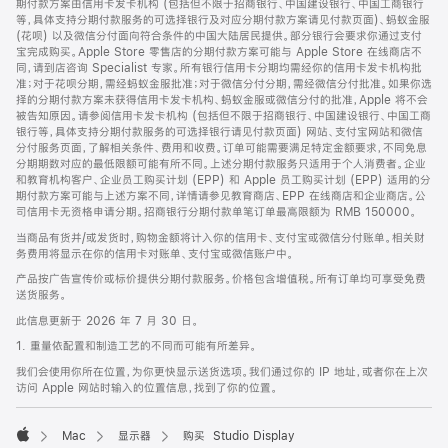
期付款方案由信用卡发卡机构 (包括但不限于招商银行、中国建设银行、中国工商银行
等，具体支持分期付款服务的可选择银行及对应分期付款方案请见付款页面)、蚂蚁金服
(花呗) 以及微信分付面向符合条件的中国大陆居民提供。部分银行会要求你通过支付
宝完成购买。Apple Store 零售店的分期付款方案可能与 Apple Store 在线商店不
同，请到店咨询 Specialist 专家。所有银行信用卡分期均需经你的信用卡发卡机构批
准；对于花呗分期，需经蚂蚁金服批准；对于微信分付分期，需经微信分付批准。如果你选
择的分期付款方案未获得信用卡发卡机构、蚂蚁金服或微信分付的批准，Apple 将不会
被告知原因。请参阅信用卡发卡机构 (包括但不限于招商银行、中国建设银行、中国工商
银行等，具体支持分期付款服务的可选择银行请见付款页面) 网站、支付宝网站和微信
分付服务页面，了解相关条件、费用和收费。订单可能需要满足特定金额要求，不同免息
分期期数对应的最低限额可能有所不同。上述分期付款服务只适用于个人消费者。企业
和教育机构客户、企业员工购买计划 (EPP) 和 Apple 员工购买计划 (EPP) 适用的分
期付款方案可能与上述方案不同，详情请参见教育商店、EPP 在线商店和企业商店。公
司信用卡无资格申请分期。招商银行分期付款单笔订单最高限额为 RMB 150000。
当商品有货并/或发货时，购物金额将计入你的信用卡、支付宝或微信分付账单。相关财
务费用将显示在你的信用卡对账单、支付宝或微信账户中。
产品按广告宣传价或标价提供分期付款服务。价格包含增值税。所有订单均可享受免费
送货服务。
此信息更新于 2026 年 7 月 30 日。
1. 重量依配置和制造工艺的不同而可能有所差异。
我们会使用你所在位置，为你更快显示送货选项。我们通过你的 IP 地址，或者你在上次
访问 Apple 网站时输入的位置信息，找到了你的位置。
Mac
显示器
购买 Studio Display