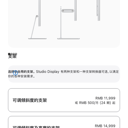
支架
选择你合用的支架。
Studio Display 有两种支架和一种支架转换器可选，以满足
展
你的各种安装需求。
开
RMB 11,999
可调倾斜度的支架
或 RMB 500/月 (24 期) 起
RMB 14,999
可调倾斜度及高‍度的支‍架