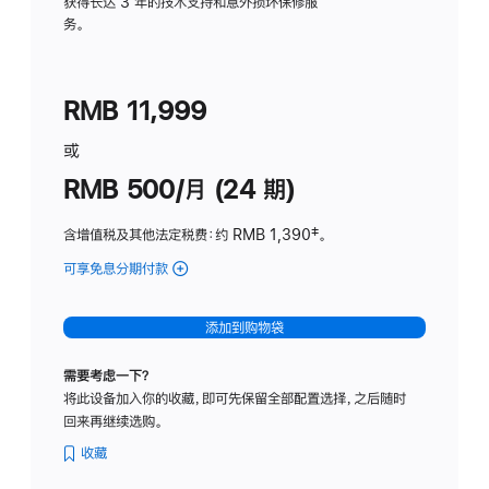
务
获得长达 3 年的技术支持和意外损坏保修服
务。
计
划
(适
RMB 11,999
用
于
或
Studio
RMB 500/月 (24 期)
Display
含增值税及其他法定税费
：约 RMB 1,390
脚
‡。
注
可享免息分期付款
(Studio
Display
-
添加到购物袋
标
准
需要考虑一下？
玻
将此设备加入你的收藏，即可先保留全部配置选择，之后随时
璃
回来再继续选购。
面
板
收藏
-