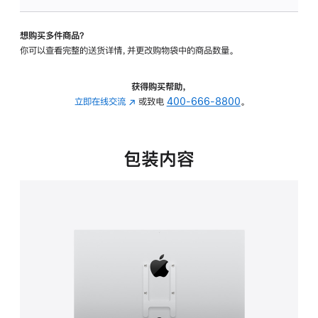
VESA
支
想购买多件商品？
架
你可以查看完整的送货详情，并更改购物袋中的商品数量。
转
换
器
获得购买帮助，
的
立即在线交流
(在
或致电
400-666-8800
。
分
新
期
窗
付
口
包装内容
款
中
选
打
项)
开)