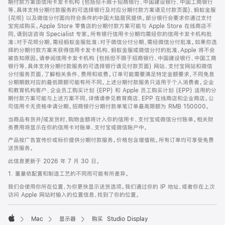
期付款方案由信用卡发卡机构 (包括但不限于招商银行、中国建设银行、中国工商银行
等，具体支持分期付款服务的可选择银行及对应分期付款方案请见付款页面)、蚂蚁金服
(花呗) 以及微信分付面向符合条件的中国大陆居民提供。部分银行会要求你通过支付
宝完成购买。Apple Store 零售店的分期付款方案可能与 Apple Store 在线商店不
同，请到店咨询 Specialist 专家。所有银行信用卡分期均需经你的信用卡发卡机构批
准；对于花呗分期，需经蚂蚁金服批准；对于微信分付分期，需经微信分付批准。如果你选
择的分期付款方案未获得信用卡发卡机构、蚂蚁金服或微信分付的批准，Apple 将不会
被告知原因。请参阅信用卡发卡机构 (包括但不限于招商银行、中国建设银行、中国工商
银行等，具体支持分期付款服务的可选择银行请见付款页面) 网站、支付宝网站和微信
分付服务页面，了解相关条件、费用和收费。订单可能需要满足特定金额要求，不同免息
分期期数对应的最低限额可能有所不同。上述分期付款服务只适用于个人消费者。企业
和教育机构客户、企业员工购买计划 (EPP) 和 Apple 员工购买计划 (EPP) 适用的分
期付款方案可能与上述方案不同，详情请参见教育商店、EPP 在线商店和企业商店。公
司信用卡无资格申请分期。招商银行分期付款单笔订单最高限额为 RMB 150000。
当商品有货并/或发货时，购物金额将计入你的信用卡、支付宝或微信分付账单。相关财
务费用将显示在你的信用卡对账单、支付宝或微信账户中。
产品按广告宣传价或标价提供分期付款服务。价格包含增值税。所有订单均可享受免费
送货服务。
此信息更新于 2026 年 7 月 30 日。
1. 重量依配置和制造工艺的不同而可能有所差异。
我们会使用你所在位置，为你更快显示送货选项。我们通过你的 IP 地址，或者你在上次
访问 Apple 网站时输入的位置信息，找到了你的位置。
Mac
显示器
购买 Studio Display