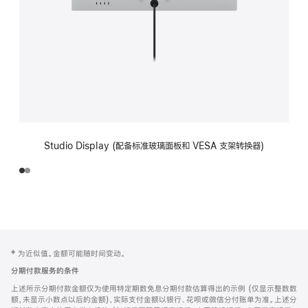
Studio Display (配备标准玻璃面板和 VESA 支架转换器)
网
脚
‡ 为近似值。金额可能随时间变动。
注
页
分期付款服务的条件
页
上述所示分期付款金额仅为使用特定期数免息分期付款估算得出的示例 (仅显示整数数
脚
额，未显示小数点以后的金额)，实际支付金额以银行、花呗或微信分付账单为准。上述分