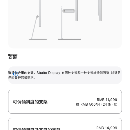
支架
选择你合用的支架。
Studio Display 有两种支架和一种支架转换器可选，以满足
展
你的各种安装需求。
开
RMB 11,999
可调倾斜度的支架
或 RMB 500/月 (24 期) 起
RMB 14,999
可调倾斜度及高‍度的支‍架