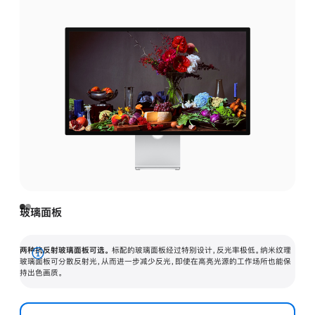
玻璃面板
两种抗反射玻璃面板可选。
标配的玻璃面板经过特别设计，反光率极低。纳米纹理
展
玻璃面板可分散反射光，从而进一步减少反光，即使在高亮光源的工作场所也能保
持出色画质。
开