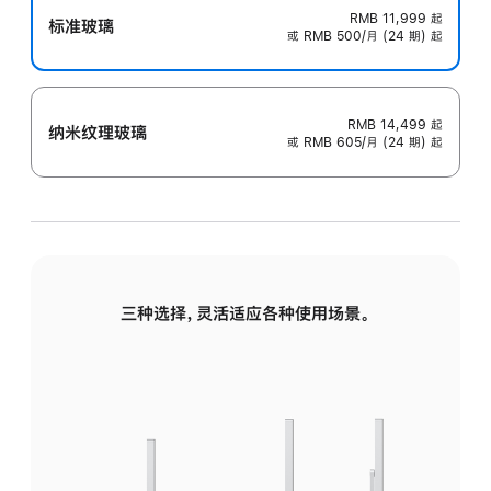
RMB 11,999
起
标准玻璃
或 RMB 500/月 (24 期) 起
RMB 14,499
起
纳米纹理玻璃
或 RMB 605/月 (24 期) 起
三种选择，灵活适应各种使用场景。
标