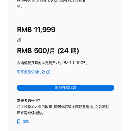
务
获得长达 3 年的技术支持和意外损坏保修服
务。
计
划
(适
RMB 11,999
用
于
或
Studio
RMB 500/月 (24 期)
Display
含增值税及其他法定税费
：约 RMB 1,390
脚
‡。
注
可享免息分期付款
(Studio
Display
-
添加到购物袋
标
准
需要考虑一下？
玻
将此设备加入你的收藏，即可先保留全部配置选择，之后随时
璃
回来再继续选购。
面
板
收藏
-