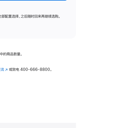
全部配置选择，之后随时回来再继续选购。
中的商品数量。
交流
(在
或致电
400-666-8800。
新
窗
口
中
打
开)