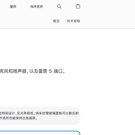
配件
技术支持
概览
技术规格
级麦克风和扬声器，以及雷雳 5 端口。
过特别设计，反光率极低。纳米纹理玻璃面板可分散反射
作场所也能保持出色画质。