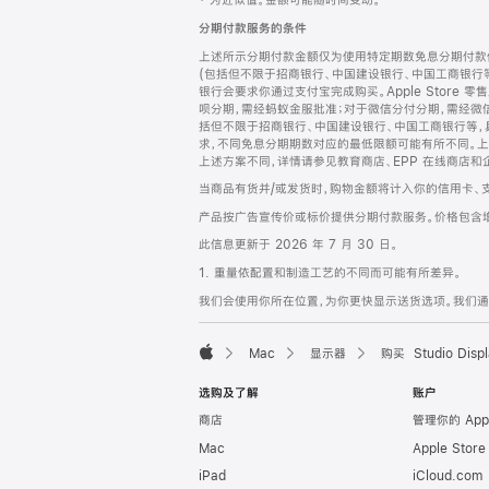
‡ 为近似值。金额可能随时间变动。
注
页
分期付款服务的条件
页
上述所示分期付款金额仅为使用特定期数免息分期付款估
脚
(包括但不限于招商银行、中国建设银行、中国工商银行
银行会要求你通过支付宝完成购买。Apple Store 零
呗分期，需经蚂蚁金服批准；对于微信分付分期，需经微信
括但不限于招商银行、中国建设银行、中国工商银行等，
求，不同免息分期期数对应的最低限额可能有所不同。上述分
上述方案不同，详情请参见教育商店、EPP 在线商店和
当商品有货并/或发货时，购物金额将计入你的信用卡、
产品按广告宣传价或标价提供分期付款服务。价格包含
此信息更新于 2026 年 7 月 30 日。
1. 重量依配置和制造工艺的不同而可能有所差异。
我们会使用你所在位置，为你更快显示送货选项。我们通过你
Mac
显示器
购买 Studio Displ
Apple
选购及了解
账户
商店
管理你的 App
Mac
Apple Stor
iPad
iCloud.com