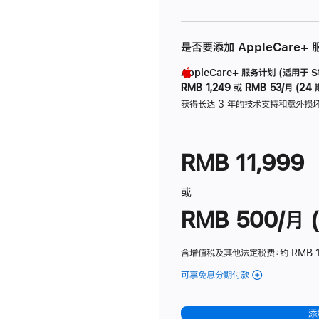
是否要添加 AppleCare+
AppleCare+ 服务计划 (适用于 Stu
RMB 1,249
或
RMB 53/月 (24 
获得长达 3 年的技术支持和意外损
RMB 11,999
或
RMB 500/月 (
含增值税及其他法定税费
：约 RMB 
可享免息分期付款
(Studio
Display
-
添