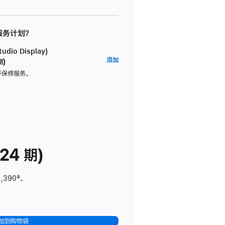
 服务计划？
dio Display)
AppleCare+
添加
期)
服
坏保修服务。
务
计
划
(适
用
于
24 期)
Studio
Display)
1,390
脚
‡。
注
加到购物袋