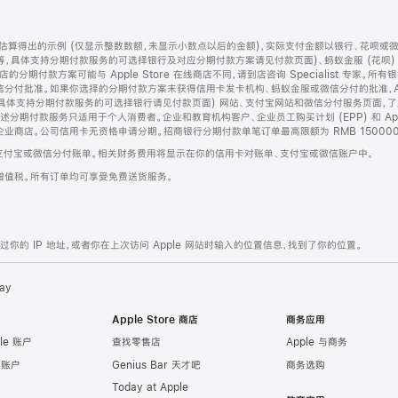
算得出的示例 (仅显示整数数额，未显示小数点以后的金额)，实际支付金额以银行、花呗或
等，具体支持分期付款服务的可选择银行及对应分期付款方案请见付款页面)、蚂蚁金服 (花呗
售店的分期付款方案可能与 Apple Store 在线商店不同，请到店咨询 Specialist 专
分付批准。如果你选择的分期付款方案未获得信用卡发卡机构、蚂蚁金服或微信分付的批准，Ap
具体支持分期付款服务的可选择银行请见付款页面) 网站、支付宝网站和微信分付服务页面，
期付款服务只适用于个人消费者。企业和教育机构客户、企业员工购买计划 (EPP) 和 Appl
企业商店。公司信用卡无资格申请分期。招商银行分期付款单笔订单最高限额为 RMB 150000
支付宝或微信分付账单。相关财务费用将显示在你的信用卡对账单、支付宝或微信账户中。
增值税。所有订单均可享受免费送货服务。
的 IP 地址，或者你在上次访问 Apple 网站时输入的位置信息，找到了你的位置。
ay
Apple Store 商店
商务应用
le 账户
查找零售店
Apple 与商务
e 账户
Genius Bar 天才吧
商务选购
Today at Apple