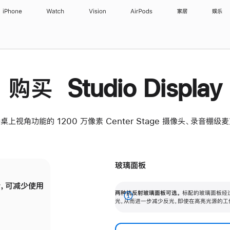
iPhone
Watch
Vision
AirPods
家居
娱乐
购买 Studio Display
桌上视角功能的 1200 万像素 Center Stage 摄像头、录音棚
玻璃面板
，可减少使用
纳米纹理玻璃面板可进一步减少反光，即使在
两种抗反射玻璃面板可选。
标配的玻璃面板经
。
有高亮光源的场所使用，也能保持出色画质。
展
光，从而进一步减少反光，即使在高亮光源的工
开