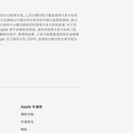
微信分付账单为准。上述分期付款方案由信用卡发卡机构
) 以及微信分付面向符合条件的中国大陆居民提供。部分
家。所有银行信用卡分期均需经你的信用卡发卡机构批准；对于花
ple 将不会被告知原因。请参阅信用卡发卡机构 (包
了解相关条件、费用和收费。订单可能需要满足特定金额要
e 员工购买计划 (EPP) 适用的分期付款方案可能与
。
Apple 价值观
辅助功能
环境责任
隐私