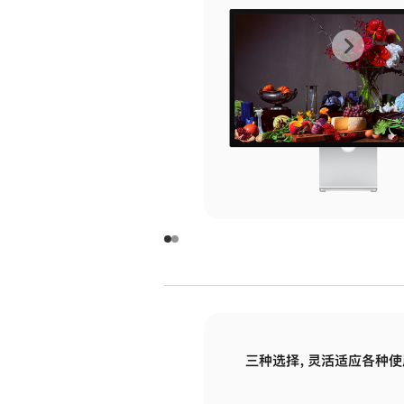
上
下
一
一
张
张
图
图
库
库
图
图
片
片
-
-
玻
玻
璃
璃
三种选择，灵活适应各种使
面
面
板
板