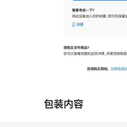
标
准
需要考虑一下？
玻
将此设备加入你的收藏，即可先保留
璃
面
收藏
板
-
VESA
想购买多件商品？
支
你可以查看完整的送货详情，并更改购物袋
架
转
换
获得购买帮助，
立即在线
器
的
分
期
付
包装内容
款
选
项)