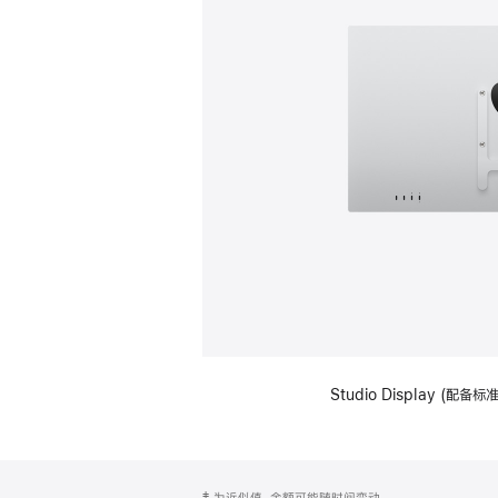
Studio Display (配
网
脚