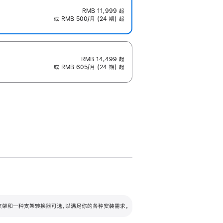
RMB 11,999
起
或 RMB 500/月 (24 期) 起
RMB 14,499
起
或 RMB 605/月 (24 期) 起
配可调倾斜度及高度的支架，额外增加 105
VESA 支架转换器
 有两种支架和一种支架转换器可选，以满足你的各种安装需求。
毫米的高度调节范围。
容的支架 (未随附)