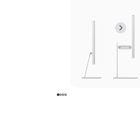
上
下
一
一
张
张
图
图
库
库
图
图
片
片
-
-
支
支
架
架