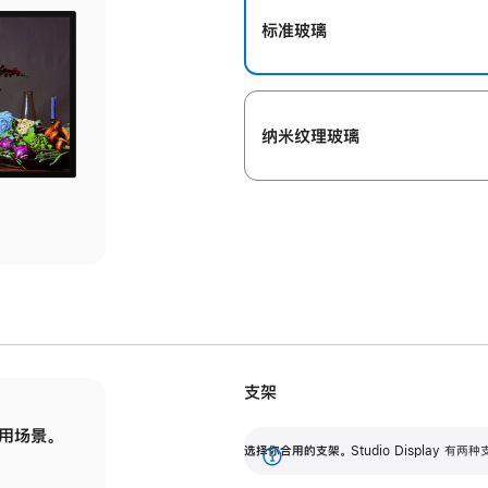
标准玻璃
纳米纹理玻璃
支架
用场景。
标配可调倾斜度的支架，提供 30 度的倾斜度
选
选择你合用的支架。
Studio Display
调节范围。
展