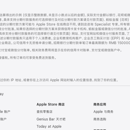
算得出的示例 (仅显示整数数额，未显示小数点以后的金额)，实际支付金额以银行、花呗或
等，具体支持分期付款服务的可选择银行及对应分期付款方案请见付款页面)、蚂蚁金服 (花呗
售店的分期付款方案可能与 Apple Store 在线商店不同，请到店咨询 Specialist 专
分付批准。如果你选择的分期付款方案未获得信用卡发卡机构、蚂蚁金服或微信分付的批准，Ap
具体支持分期付款服务的可选择银行请见付款页面) 网站、支付宝网站和微信分付服务页面，
期付款服务只适用于个人消费者。企业和教育机构客户、企业员工购买计划 (EPP) 和 Appl
企业商店。公司信用卡无资格申请分期。招商银行分期付款单笔订单最高限额为 RMB 150000
支付宝或微信分付账单。相关财务费用将显示在你的信用卡对账单、支付宝或微信账户中。
增值税。所有订单均可享受免费送货服务。
的 IP 地址，或者你在上次访问 Apple 网站时输入的位置信息，找到了你的位置。
ay
Apple Store 商店
商务应用
le 账户
查找零售店
Apple 与商务
e 账户
Genius Bar 天才吧
商务选购
Today at Apple