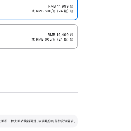
RMB 11,999
起
或 RMB 500/月 (24 期) 起
RMB 14,499
起
或 RMB 605/月 (24 期) 起
配可调倾斜度及高度的支架，额外增加 105
VESA 支架转换器
 有两种支架和一种支架转换器可选，以满足你的各种安装需求。
毫米的高度调节范围。
容的支架 (未随附)