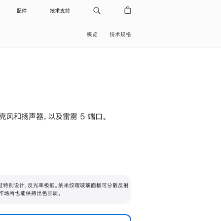
配件
技术支持
概览
技术规格
级麦克风和扬声器，以及雷雳 5 端口。
过特别设计，反光率极低。纳米纹理玻璃面板可分散反射
作场所也能保持出色画质。