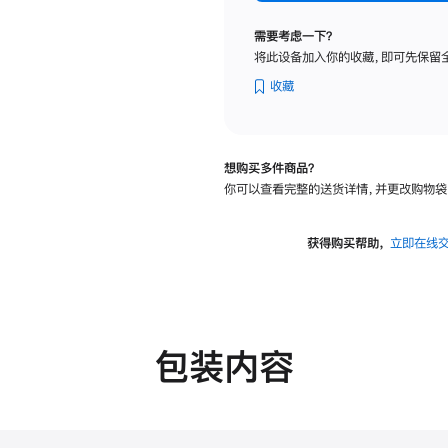
标
准
需要考虑一下？
玻
将此设备加入你的收藏，即可先保留
璃
面
收藏
板
-
VESA
想购买多件商品？
支
你可以查看完整的送货详情，并更改购物袋
架
转
换
获得购买帮助，
立即在线
器
的
分
期
付
包装内容
款
选
项)