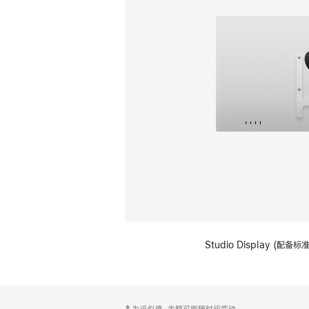
Studio Display (配
网
脚