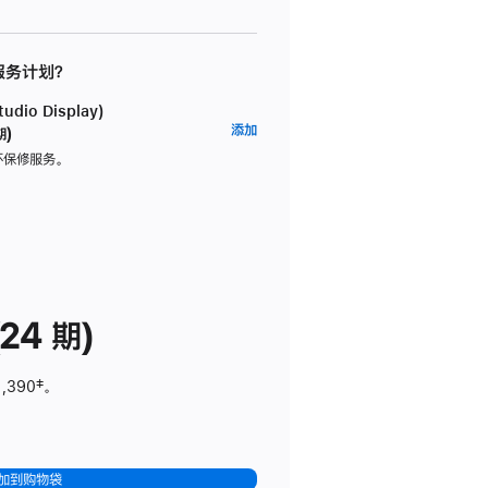
 服务计划？
dio Display)
AppleCare+
添加
期)
服
坏保修服务。
务
计
划
(适
用
于
24 期)
Studio
Display)
1,390
脚
‡。
注
加到购物袋