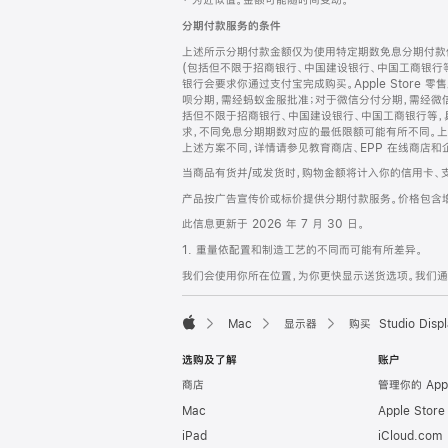
‡ 为近似值。金额可能随时间变动。
注
页
分期付款服务的条件
页
上述所示分期付款金额仅为使用特定期数免息分期付款估
脚
(包括但不限于招商银行、中国建设银行、中国工商银行
银行会要求你通过支付宝完成购买。Apple Store 零
呗分期，需经蚂蚁金服批准；对于微信分付分期，需经微信
括但不限于招商银行、中国建设银行、中国工商银行等，
求，不同免息分期期数对应的最低限额可能有所不同。上述分
上述方案不同，详情请参见教育商店、EPP 在线商店和
当商品有货并/或发货时，购物金额将计入你的信用卡、
产品按广告宣传价或标价提供分期付款服务。价格包含
此信息更新于 2026 年 7 月 30 日。
1. 重量依配置和制造工艺的不同而可能有所差异。
我们会使用你所在位置，为你更快显示送货选项。我们通过你
Mac
显示器
购买 Studio Displ
Apple
选购及了解
账户
商店
管理你的 App
Mac
Apple Stor
iPad
iCloud.com