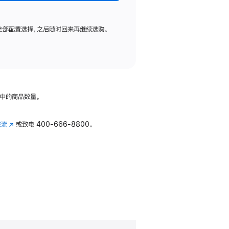
全部配置选择，之后随时回来再继续选购。
中的商品数量。
交流
(在
或致电
400-666-8800。
新
窗
口
中
打
开)