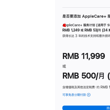
是否要添加 AppleCare+
AppleCare+ 服务计划 (适用于 Stu
RMB 1,249
或
RMB 53/月 (24 
获得长达 3 年的技术支持和意外损
RMB 11,999
或
RMB 500/月 (
含增值税及其他法定税费
：约 RMB 
可享免息分期付款
(Studio
Display
-
添