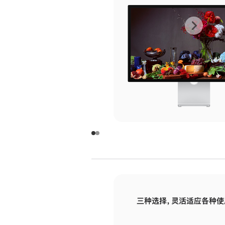
上
下
一
一
张
张
图
图
库
库
图
图
片
片
-
-
玻
玻
璃
璃
三种选择，灵活适应各种使
面
面
板
板