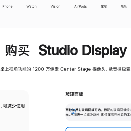
iPhone
Watch
Vision
AirPods
家居
娱乐
购买 Studio Display
桌上视角功能的 1200 万像素 Center Stage 摄像头、录音棚
玻璃面板
，可减少使用
纳米纹理玻璃面板可进一步减少反光，即使在
两种抗反射玻璃面板可选。
标配的玻璃面板经
。
有高亮光源的场所使用，也能保持出色画质。
展
光，从而进一步减少反光，即使在高亮光源的工
开