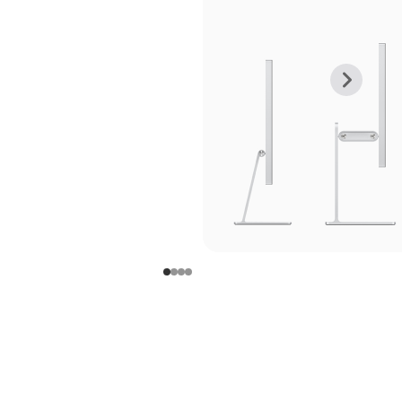
上
下
一
一
张
张
图
图
库
库
图
图
片
片
-
-
支
支
架
架