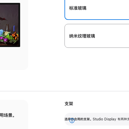
标准玻璃
纳米纹理玻璃
支架
用场景。
标配可调倾斜度的支架，提供 30 度的倾斜度
选
选择你合用的支架。
Studio Display
调节范围。
展