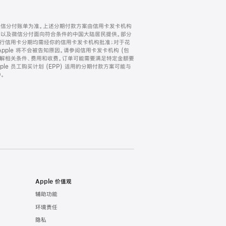
微信分付账单为准。上述分期付款方案由信用卡发卡机构
) 以及微信分付面向符合条件的中国大陆居民提供。部分
家。所有银行信用卡分期均需经你的信用卡发卡机构批准；对于花
ple 将不会被告知原因。请参阅信用卡发卡机构 (包
了解相关条件、费用和收费。订单可能需要满足特定金额要
e 员工购买计划 (EPP) 适用的分期付款方案可能与
。
Apple 价值观
辅助功能
环境责任
隐私