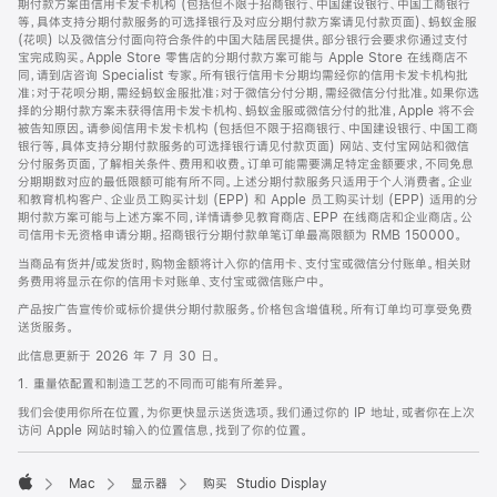
期付款方案由信用卡发卡机构 (包括但不限于招商银行、中国建设银行、中国工商银行
等，具体支持分期付款服务的可选择银行及对应分期付款方案请见付款页面)、蚂蚁金服
(花呗) 以及微信分付面向符合条件的中国大陆居民提供。部分银行会要求你通过支付
宝完成购买。Apple Store 零售店的分期付款方案可能与 Apple Store 在线商店不
同，请到店咨询 Specialist 专家。所有银行信用卡分期均需经你的信用卡发卡机构批
准；对于花呗分期，需经蚂蚁金服批准；对于微信分付分期，需经微信分付批准。如果你选
择的分期付款方案未获得信用卡发卡机构、蚂蚁金服或微信分付的批准，Apple 将不会
被告知原因。请参阅信用卡发卡机构 (包括但不限于招商银行、中国建设银行、中国工商
银行等，具体支持分期付款服务的可选择银行请见付款页面) 网站、支付宝网站和微信
分付服务页面，了解相关条件、费用和收费。订单可能需要满足特定金额要求，不同免息
分期期数对应的最低限额可能有所不同。上述分期付款服务只适用于个人消费者。企业
和教育机构客户、企业员工购买计划 (EPP) 和 Apple 员工购买计划 (EPP) 适用的分
期付款方案可能与上述方案不同，详情请参见教育商店、EPP 在线商店和企业商店。公
司信用卡无资格申请分期。招商银行分期付款单笔订单最高限额为 RMB 150000。
当商品有货并/或发货时，购物金额将计入你的信用卡、支付宝或微信分付账单。相关财
务费用将显示在你的信用卡对账单、支付宝或微信账户中。
产品按广告宣传价或标价提供分期付款服务。价格包含增值税。所有订单均可享受免费
送货服务。
此信息更新于 2026 年 7 月 30 日。
1. 重量依配置和制造工艺的不同而可能有所差异。
我们会使用你所在位置，为你更快显示送货选项。我们通过你的 IP 地址，或者你在上次
访问 Apple 网站时输入的位置信息，找到了你的位置。
Mac
显示器
购买 Studio Display