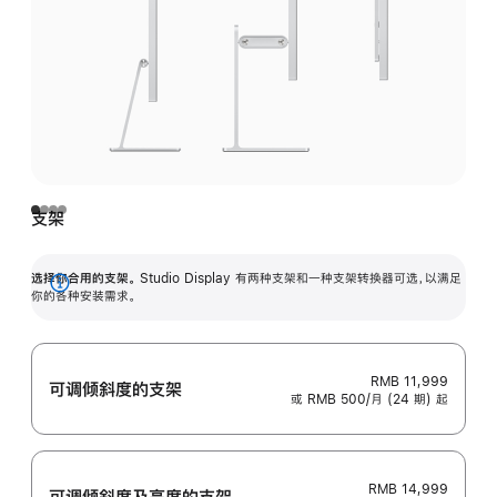
支架
选择你合用的支架。
Studio Display 有两种支架和一种支架转换器可选，以满足
展
你的各种安装需求。
开
RMB 11,999
可调倾斜度的支架
或 RMB 500/月 (24 期) 起
RMB 14,999
可调倾斜度及高‍度的支‍架