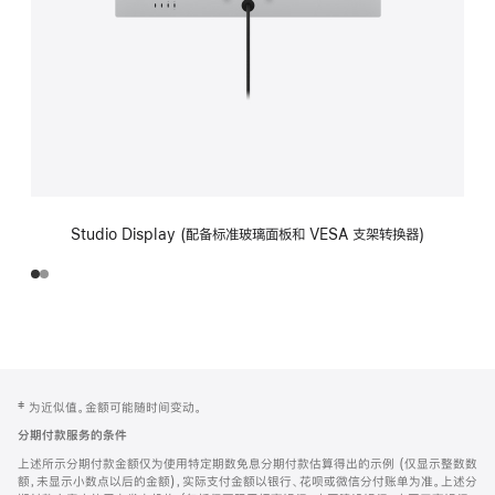
Studio Display (配备标准玻璃面板和 VESA 支架转换器)
网
脚
‡ 为近似值。金额可能随时间变动。
注
页
分期付款服务的条件
页
上述所示分期付款金额仅为使用特定期数免息分期付款估算得出的示例 (仅显示整数数
脚
额，未显示小数点以后的金额)，实际支付金额以银行、花呗或微信分付账单为准。上述分