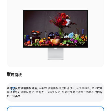
玻璃面板
两种抗反射玻璃面板可选。
标配的玻璃面板经过特别设计，反光率极低。纳米纹理
展
玻璃面板可分散反射光，从而进一步减少反光，即使在高亮光源的工作场所也能保
持出色画质。
开