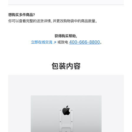
VESA
支
想购买多件商品？
架
你可以查看完整的送货详情，并更改购物袋中的商品数量。
转
换
器
获得购买帮助，
的
立即在线交流
(在
或致电
400-666-8800
。
分
新
期
窗
付
口
包装内容
款
中
选
打
项)
开)