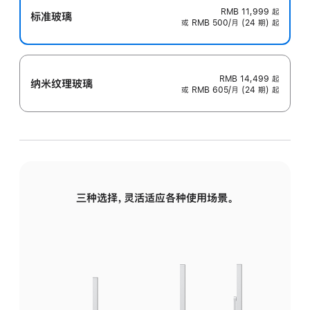
RMB 11,999
起
标准玻璃
或 RMB 500/月 (24 期) 起
RMB 14,499
起
纳米纹理玻璃
或 RMB 605/月 (24 期) 起
三种选择，灵活适应各种使用场景。
标