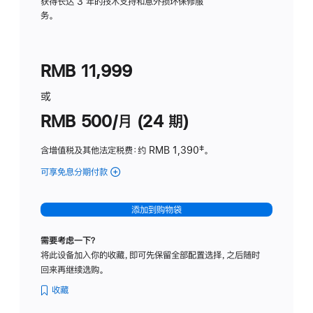
务
获得长达 3 年的技术支持和意外损坏保修服
务。
计
划
(适
RMB 11,999
用
于
或
Studio
RMB 500/月 (24 期)
Display
含增值税及其他法定税费
：约 RMB 1,390
脚
‡。
注
可享免息分期付款
(Studio
Display
-
添加到购物袋
标
准
需要考虑一下？
玻
将此设备加入你的收藏，即可先保留全部配置选择，之后随时
璃
回来再继续选购。
面
板
收藏
-