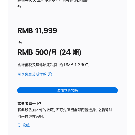
务
获得长达 3 年的技术支持和意外损坏保修服
务。
计
划
(适
RMB 11,999
用
于
或
Studio
RMB 500/月 (24 期)
Display
含增值税及其他法定税费
：约 RMB 1,390
脚
‡。
注
可享免息分期付款
(Studio
Display
-
添加到购物袋
标
准
需要考虑一下？
玻
将此设备加入你的收藏，即可先保留全部配置选择，之后随时
璃
回来再继续选购。
面
板
收藏
-