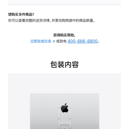
VESA
支
想购买多件商品？
架
你可以查看完整的送货详情，并更改购物袋中的商品数量。
转
换
器
获得购买帮助，
的
立即在线交流
(在
或致电
400-666-8800
。
分
新
期
窗
付
口
包装内容
款
中
选
打
项)
开)