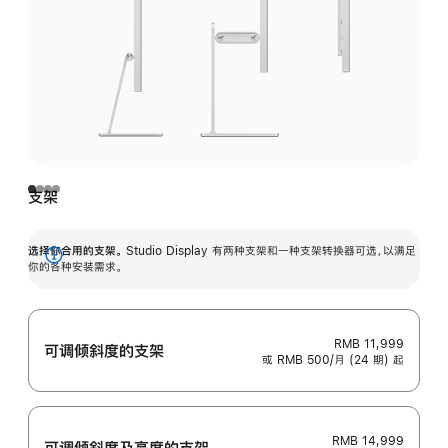
支架
选择你合用的支架。
Studio Display 有两种支架和一种支架转换器可选，以满足
展
你的各种安装需求。
开
RMB 11,999
可调倾斜度的支架
或 RMB 500/月 (24 期) 起
RMB 14,999
可调倾斜度及高‍度的支‍架