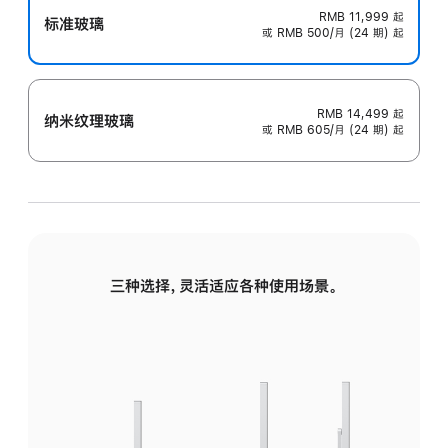
RMB 11,999
起
标准玻璃
或 RMB 500/月 (24 期) 起
RMB 14,499
起
纳米纹理玻璃
或 RMB 605/月 (24 期) 起
三种选择，灵活适应各种使用场景。
标