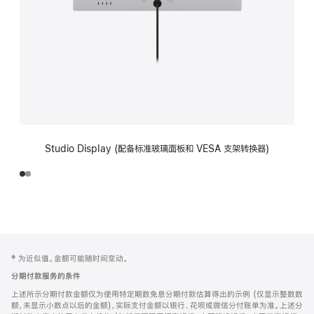
Studio Display (配备标准玻璃面板和 VESA 支架转换器)
网
脚
‡ 为近似值。金额可能随时间变动。
注
页
分期付款服务的条件
页
上述所示分期付款金额仅为使用特定期数免息分期付款估算得出的示例 (仅显示整数数
脚
额，未显示小数点以后的金额)，实际支付金额以银行、花呗或微信分付账单为准。上述分