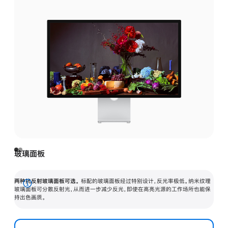
玻璃面板
两种抗反射玻璃面板可选。
标配的玻璃面板经过特别设计，反光率极低。纳米纹理
展
玻璃面板可分散反射光，从而进一步减少反光，即使在高亮光源的工作场所也能保
持出色画质。
开