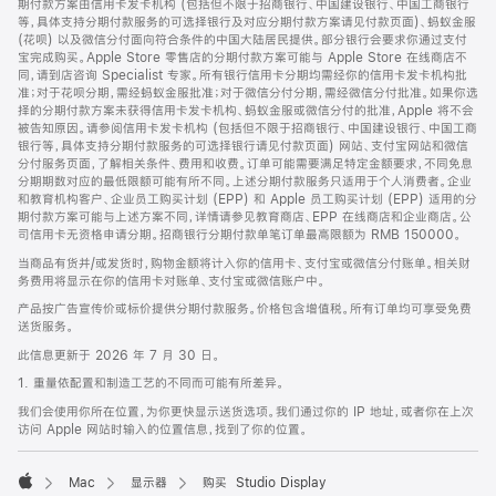
期付款方案由信用卡发卡机构 (包括但不限于招商银行、中国建设银行、中国工商银行
等，具体支持分期付款服务的可选择银行及对应分期付款方案请见付款页面)、蚂蚁金服
(花呗) 以及微信分付面向符合条件的中国大陆居民提供。部分银行会要求你通过支付
宝完成购买。Apple Store 零售店的分期付款方案可能与 Apple Store 在线商店不
同，请到店咨询 Specialist 专家。所有银行信用卡分期均需经你的信用卡发卡机构批
准；对于花呗分期，需经蚂蚁金服批准；对于微信分付分期，需经微信分付批准。如果你选
择的分期付款方案未获得信用卡发卡机构、蚂蚁金服或微信分付的批准，Apple 将不会
被告知原因。请参阅信用卡发卡机构 (包括但不限于招商银行、中国建设银行、中国工商
银行等，具体支持分期付款服务的可选择银行请见付款页面) 网站、支付宝网站和微信
分付服务页面，了解相关条件、费用和收费。订单可能需要满足特定金额要求，不同免息
分期期数对应的最低限额可能有所不同。上述分期付款服务只适用于个人消费者。企业
和教育机构客户、企业员工购买计划 (EPP) 和 Apple 员工购买计划 (EPP) 适用的分
期付款方案可能与上述方案不同，详情请参见教育商店、EPP 在线商店和企业商店。公
司信用卡无资格申请分期。招商银行分期付款单笔订单最高限额为 RMB 150000。
当商品有货并/或发货时，购物金额将计入你的信用卡、支付宝或微信分付账单。相关财
务费用将显示在你的信用卡对账单、支付宝或微信账户中。
产品按广告宣传价或标价提供分期付款服务。价格包含增值税。所有订单均可享受免费
送货服务。
此信息更新于 2026 年 7 月 30 日。
1. 重量依配置和制造工艺的不同而可能有所差异。
我们会使用你所在位置，为你更快显示送货选项。我们通过你的 IP 地址，或者你在上次
访问 Apple 网站时输入的位置信息，找到了你的位置。
Mac
显示器
购买 Studio Display