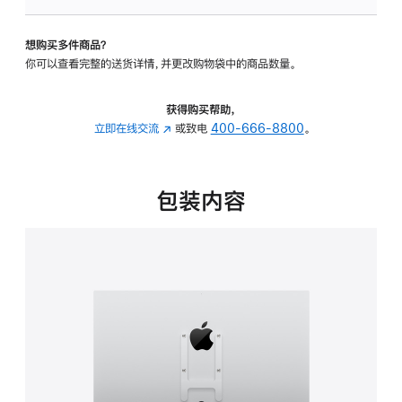
VESA
支
想购买多件商品？
架
你可以查看完整的送货详情，并更改购物袋中的商品数量。
转
换
器
获得购买帮助，
的
立即在线交流
(在
或致电
400-666-8800
。
分
新
期
窗
付
口
包装内容
款
中
选
打
项)
开)