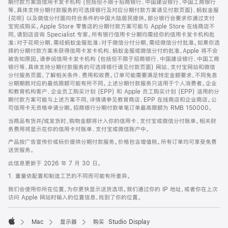
期付款方案由信用卡发卡机构 (包括但不限于招商银行、中国建设银行、中国工商银行
等，具体支持分期付款服务的可选择银行及对应分期付款方案请见付款页面)、蚂蚁金服
(花呗) 以及微信分付面向符合条件的中国大陆居民提供。部分银行会要求你通过支付
宝完成购买。Apple Store 零售店的分期付款方案可能与 Apple Store 在线商店不
同，请到店咨询 Specialist 专家。所有银行信用卡分期均需经你的信用卡发卡机构批
准；对于花呗分期，需经蚂蚁金服批准；对于微信分付分期，需经微信分付批准。如果你选
择的分期付款方案未获得信用卡发卡机构、蚂蚁金服或微信分付的批准，Apple 将不会
被告知原因。请参阅信用卡发卡机构 (包括但不限于招商银行、中国建设银行、中国工商
银行等，具体支持分期付款服务的可选择银行请见付款页面) 网站、支付宝网站和微信
分付服务页面，了解相关条件、费用和收费。订单可能需要满足特定金额要求，不同免息
分期期数对应的最低限额可能有所不同。上述分期付款服务只适用于个人消费者。企业
和教育机构客户、企业员工购买计划 (EPP) 和 Apple 员工购买计划 (EPP) 适用的分
期付款方案可能与上述方案不同，详情请参见教育商店、EPP 在线商店和企业商店。公
司信用卡无资格申请分期。招商银行分期付款单笔订单最高限额为 RMB 150000。
当商品有货并/或发货时，购物金额将计入你的信用卡、支付宝或微信分付账单。相关财
务费用将显示在你的信用卡对账单、支付宝或微信账户中。
产品按广告宣传价或标价提供分期付款服务。价格包含增值税。所有订单均可享受免费
送货服务。
此信息更新于 2026 年 7 月 30 日。
1. 重量依配置和制造工艺的不同而可能有所差异。
我们会使用你所在位置，为你更快显示送货选项。我们通过你的 IP 地址，或者你在上次
访问 Apple 网站时输入的位置信息，找到了你的位置。
Mac
显示器
购买 Studio Display