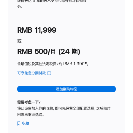
务
获得长达 3 年的技术支持和意外损坏保修服
务。
计
划
(适
RMB 11,999
用
于
或
Studio
RMB 500/月 (24 期)
Display
含增值税及其他法定税费
：约 RMB 1,390
脚
‡。
注
可享免息分期付款
(Studio
Display
-
添加到购物袋
标
准
需要考虑一下？
玻
将此设备加入你的收藏，即可先保留全部配置选择，之后随时
璃
回来再继续选购。
面
板
收藏
-