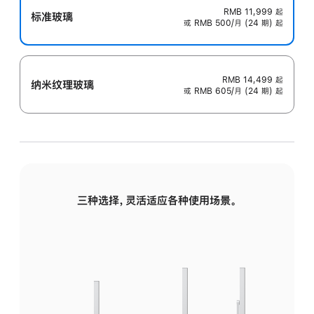
RMB 11,999
起
标准玻璃
或 RMB 500/月 (24 期) 起
RMB 14,499
起
纳米纹理玻璃
或 RMB 605/月 (24 期) 起
三种选择，灵活适应各种使用场景。
标