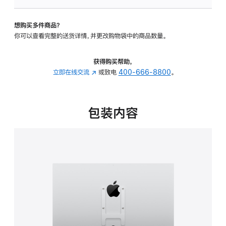
VESA
支
想购买多件商品？
架
你可以查看完整的送货详情，并更改购物袋中的商品数量。
转
换
器
获得购买帮助，
的
立即在线交流
(在
或致电
400-666-8800
。
分
新
期
窗
付
口
包装内容
款
中
选
打
项)
开)