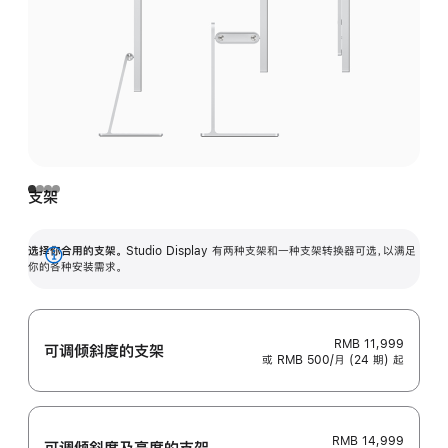
支架
选择你合用的支架。
Studio Display 有两种支架和一种支架转换器可选，以满足
展
你的各种安装需求。
开
RMB 11,999
可调倾斜度的支架
或 RMB 500/月 (24 期) 起
RMB 14,999
可调倾斜度及高‍度的支‍架