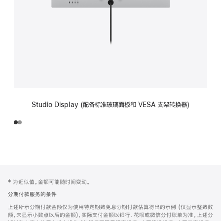
Studio Display (配备标准玻璃面板和 VESA 支架转换器)
网
脚
‡ 为近似值。金额可能随时间变动。
注
页
分期付款服务的条件
页
上述所示分期付款金额仅为使用特定期数免息分期付款估算得出的示例 (仅显示整数数
脚
额，未显示小数点以后的金额)，实际支付金额以银行、花呗或微信分付账单为准。上述分