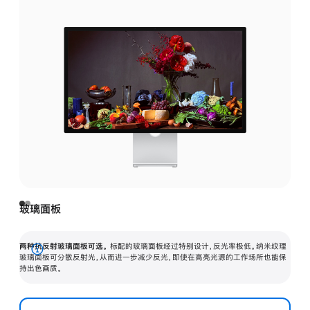
玻璃面板
两种抗反射玻璃面板可选。
标配的玻璃面板经过特别设计，反光率极低。纳米纹理
展
玻璃面板可分散反射光，从而进一步减少反光，即使在高亮光源的工作场所也能保
持出色画质。
开