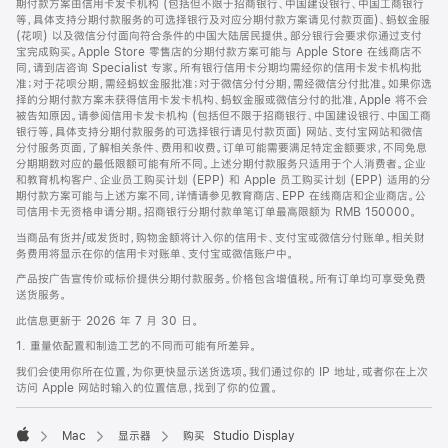
期付款方案由信用卡发卡机构 (包括但不限于招商银行、中国建设银行、中国工商银行
等，具体支持分期付款服务的可选择银行及对应分期付款方案请见付款页面)、蚂蚁金服
(花呗) 以及微信分付面向符合条件的中国大陆居民提供。部分银行会要求你通过支付
宝完成购买。Apple Store 零售店的分期付款方案可能与 Apple Store 在线商店不
同，请到店咨询 Specialist 专家。所有银行信用卡分期均需经你的信用卡发卡机构批
准；对于花呗分期，需经蚂蚁金服批准；对于微信分付分期，需经微信分付批准。如果你选
择的分期付款方案未获得信用卡发卡机构、蚂蚁金服或微信分付的批准，Apple 将不会
被告知原因。请参阅信用卡发卡机构 (包括但不限于招商银行、中国建设银行、中国工商
银行等，具体支持分期付款服务的可选择银行请见付款页面) 网站、支付宝网站和微信
分付服务页面，了解相关条件、费用和收费。订单可能需要满足特定金额要求，不同免息
分期期数对应的最低限额可能有所不同。上述分期付款服务只适用于个人消费者。企业
和教育机构客户、企业员工购买计划 (EPP) 和 Apple 员工购买计划 (EPP) 适用的分
期付款方案可能与上述方案不同，详情请参见教育商店、EPP 在线商店和企业商店。公
司信用卡无资格申请分期。招商银行分期付款单笔订单最高限额为 RMB 150000。
当商品有货并/或发货时，购物金额将计入你的信用卡、支付宝或微信分付账单。相关财
务费用将显示在你的信用卡对账单、支付宝或微信账户中。
产品按广告宣传价或标价提供分期付款服务。价格包含增值税。所有订单均可享受免费
送货服务。
此信息更新于 2026 年 7 月 30 日。
1. 重量依配置和制造工艺的不同而可能有所差异。
我们会使用你所在位置，为你更快显示送货选项。我们通过你的 IP 地址，或者你在上次
访问 Apple 网站时输入的位置信息，找到了你的位置。
Mac
显示器
购买 Studio Display