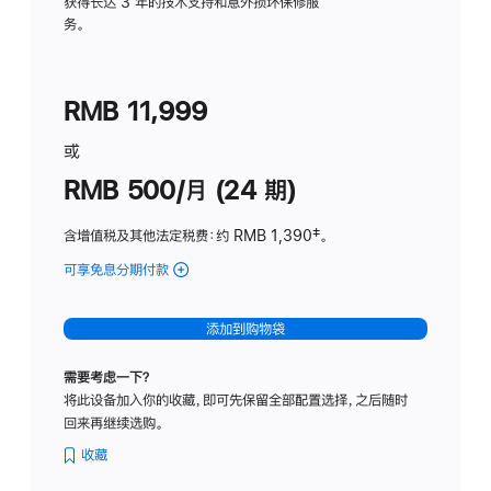
务
获得长达 3 年的技术支持和意外损坏保修服
务。
计
划
(适
RMB 11,999
用
于
或
Studio
RMB 500/月 (24 期)
Display
含增值税及其他法定税费
：约 RMB 1,390
脚
‡。
注
可享免息分期付款
(Studio
Display
-
添加到购物袋
标
准
需要考虑一下？
玻
将此设备加入你的收藏，即可先保留全部配置选择，之后随时
璃
回来再继续选购。
面
板
收藏
-