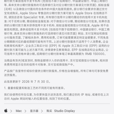
期付款方案由信用卡发卡机构 (包括但不限于招商银行、中国建设银行、中国工商银行
等，具体支持分期付款服务的可选择银行及对应分期付款方案请见付款页面)、蚂蚁金服
(花呗) 以及微信分付面向符合条件的中国大陆居民提供。部分银行会要求你通过支付
宝完成购买。Apple Store 零售店的分期付款方案可能与 Apple Store 在线商店不
同，请到店咨询 Specialist 专家。所有银行信用卡分期均需经你的信用卡发卡机构批
准；对于花呗分期，需经蚂蚁金服批准；对于微信分付分期，需经微信分付批准。如果你选
择的分期付款方案未获得信用卡发卡机构、蚂蚁金服或微信分付的批准，Apple 将不会
被告知原因。请参阅信用卡发卡机构 (包括但不限于招商银行、中国建设银行、中国工商
银行等，具体支持分期付款服务的可选择银行请见付款页面) 网站、支付宝网站和微信
分付服务页面，了解相关条件、费用和收费。订单可能需要满足特定金额要求，不同免息
分期期数对应的最低限额可能有所不同。上述分期付款服务只适用于个人消费者。企业
和教育机构客户、企业员工购买计划 (EPP) 和 Apple 员工购买计划 (EPP) 适用的分
期付款方案可能与上述方案不同，详情请参见教育商店、EPP 在线商店和企业商店。公
司信用卡无资格申请分期。招商银行分期付款单笔订单最高限额为 RMB 150000。
当商品有货并/或发货时，购物金额将计入你的信用卡、支付宝或微信分付账单。相关财
务费用将显示在你的信用卡对账单、支付宝或微信账户中。
产品按广告宣传价或标价提供分期付款服务。价格包含增值税。所有订单均可享受免费
送货服务。
此信息更新于 2026 年 7 月 30 日。
1. 重量依配置和制造工艺的不同而可能有所差异。
我们会使用你所在位置，为你更快显示送货选项。我们通过你的 IP 地址，或者你在上次
访问 Apple 网站时输入的位置信息，找到了你的位置。
Mac
显示器
购买 Studio Display