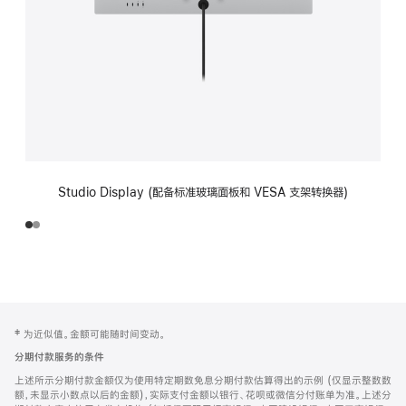
Studio Display (配备标准玻璃面板和 VESA 支架转换器)
网
脚
‡ 为近似值。金额可能随时间变动。
注
页
分期付款服务的条件
页
上述所示分期付款金额仅为使用特定期数免息分期付款估算得出的示例 (仅显示整数数
脚
额，未显示小数点以后的金额)，实际支付金额以银行、花呗或微信分付账单为准。上述分