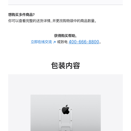
VESA
支
想购买多件商品？
架
你可以查看完整的送货详情，并更改购物袋中的商品数量。
转
换
器
获得购买帮助，
的
立即在线交流
(在
或致电
400-666-8800
。
分
新
期
窗
付
口
包装内容
款
中
选
打
项)
开)