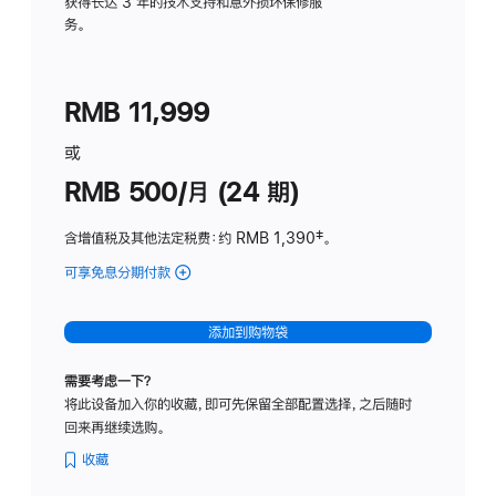
务
获得长达 3 年的技术支持和意外损坏保修服
务。
计
划
(适
RMB 11,999
用
于
或
Studio
RMB 500/月 (24 期)
Display
含增值税及其他法定税费
：约 RMB 1,390
脚
‡。
注
可享免息分期付款
(Studio
Display
-
添加到购物袋
标
准
需要考虑一下？
玻
将此设备加入你的收藏，即可先保留全部配置选择，之后随时
璃
回来再继续选购。
面
板
收藏
-