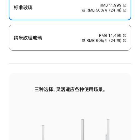
RMB 11,999
起
标准玻璃
或 RMB 500/月 (24 期) 起
RMB 14,499
起
纳米纹理玻璃
或 RMB 605/月 (24 期) 起
三种选择，灵活适应各种使用场景。
标