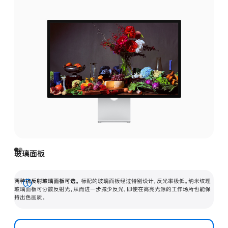
玻璃面板
两种抗反射玻璃面板可选。
标配的玻璃面板经过特别设计，反光率极低。纳米纹理
展
玻璃面板可分散反射光，从而进一步减少反光，即使在高亮光源的工作场所也能保
持出色画质。
开