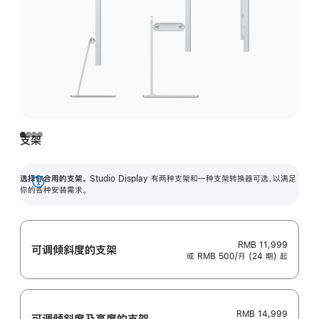
支架
选择你合用的支架。
Studio Display 有两种支架和一种支架转换器可选，以满足
展
你的各种安装需求。
开
RMB 11,999
可调倾斜度的支架
或 RMB 500/月 (24 期) 起
RMB 14,999
可调倾斜度及高‍度的支‍架