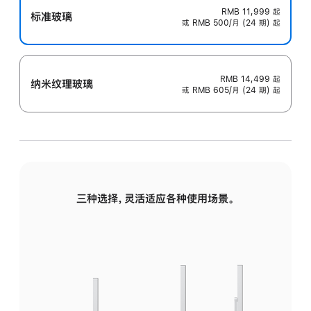
RMB 11,999
起
标准玻璃
或 RMB 500/月 (24 期) 起
RMB 14,499
起
纳米纹理玻璃
或 RMB 605/月 (24 期) 起
三种选择，灵活适应各种使用场景。
标