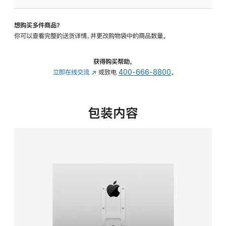
VESA
支
想购买多件商品？
架
你可以查看完整的送货详情，并更改购物袋中的商品数量。
转
换
器
获得购买帮助，
的
立即在线交流
(在
或致电
400-666-8800
。
分
新
期
窗
付
口
包装内容
款
中
选
打
项)
开)