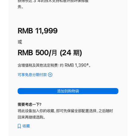
务
获得长达 3 年的技术支持和意外损坏保修服
务。
计
划
(适
RMB 11,999
用
于
或
Studio
RMB 500/月 (24 期)
Display
含增值税及其他法定税费
：约 RMB 1,390
脚
‡。
注
可享免息分期付款
(Studio
Display
-
添加到购物袋
标
准
需要考虑一下？
玻
将此设备加入你的收藏，即可先保留全部配置选择，之后随时
璃
回来再继续选购。
面
板
收藏
-