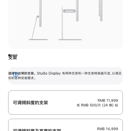
支架
选择你合用的支架。
Studio Display 有两种支架和一种支架转换器可选，以满足
展
你的各种安装需求。
开
RMB 11,999
可调倾斜度的支架
或 RMB 500/月 (24 期) 起
RMB 14,999
可调倾斜度及高‍度的支‍架