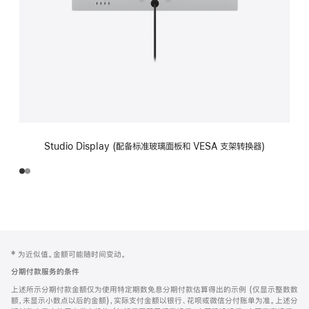
Studio Display (配备标准玻璃面板和 VESA 支架转换器)
网
脚
‡ 为近似值。金额可能随时间变动。
注
页
分期付款服务的条件
页
上述所示分期付款金额仅为使用特定期数免息分期付款估算得出的示例 (仅显示整数数
脚
额，未显示小数点以后的金额)，实际支付金额以银行、花呗或微信分付账单为准。上述分