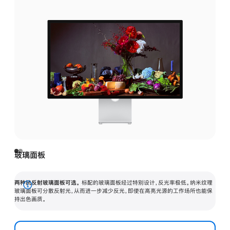
玻璃面板
两种抗反射玻璃面板可选。
标配的玻璃面板经过特别设计，反光率极低。纳米纹理
展
玻璃面板可分散反射光，从而进一步减少反光，即使在高亮光源的工作场所也能保
持出色画质。
开