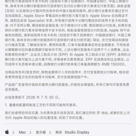
期付款方案由信用卡发卡机构 (包括但不限于招商银行、中国建设银行、中国工商银行
等，具体支持分期付款服务的可选择银行及对应分期付款方案请见付款页面)、蚂蚁金服
(花呗) 以及微信分付面向符合条件的中国大陆居民提供。部分银行会要求你通过支付
宝完成购买。Apple Store 零售店的分期付款方案可能与 Apple Store 在线商店不
同，请到店咨询 Specialist 专家。所有银行信用卡分期均需经你的信用卡发卡机构批
准；对于花呗分期，需经蚂蚁金服批准；对于微信分付分期，需经微信分付批准。如果你选
择的分期付款方案未获得信用卡发卡机构、蚂蚁金服或微信分付的批准，Apple 将不会
被告知原因。请参阅信用卡发卡机构 (包括但不限于招商银行、中国建设银行、中国工商
银行等，具体支持分期付款服务的可选择银行请见付款页面) 网站、支付宝网站和微信
分付服务页面，了解相关条件、费用和收费。订单可能需要满足特定金额要求，不同免息
分期期数对应的最低限额可能有所不同。上述分期付款服务只适用于个人消费者。企业
和教育机构客户、企业员工购买计划 (EPP) 和 Apple 员工购买计划 (EPP) 适用的分
期付款方案可能与上述方案不同，详情请参见教育商店、EPP 在线商店和企业商店。公
司信用卡无资格申请分期。招商银行分期付款单笔订单最高限额为 RMB 150000。
当商品有货并/或发货时，购物金额将计入你的信用卡、支付宝或微信分付账单。相关财
务费用将显示在你的信用卡对账单、支付宝或微信账户中。
产品按广告宣传价或标价提供分期付款服务。价格包含增值税。所有订单均可享受免费
送货服务。
此信息更新于 2026 年 7 月 30 日。
1. 重量依配置和制造工艺的不同而可能有所差异。
我们会使用你所在位置，为你更快显示送货选项。我们通过你的 IP 地址，或者你在上次
访问 Apple 网站时输入的位置信息，找到了你的位置。
Mac
显示器
购买 Studio Display