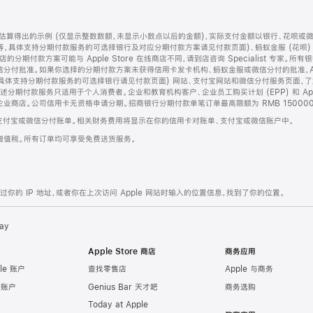
算得出的示例 (仅显示整数数额，未显示小数点以后的金额)，实际支付金额以银行、花呗或
等，具体支持分期付款服务的可选择银行及对应分期付款方案请见付款页面)、蚂蚁金服 (花呗
售店的分期付款方案可能与 Apple Store 在线商店不同，请到店咨询 Specialist 专
分付批准。如果你选择的分期付款方案未获得信用卡发卡机构、蚂蚁金服或微信分付的批准，Ap
具体支持分期付款服务的可选择银行请见付款页面) 网站、支付宝网站和微信分付服务页面，
期付款服务只适用于个人消费者。企业和教育机构客户、企业员工购买计划 (EPP) 和 Appl
企业商店。公司信用卡无资格申请分期。招商银行分期付款单笔订单最高限额为 RMB 150000
支付宝或微信分付账单。相关财务费用将显示在你的信用卡对账单、支付宝或微信账户中。
增值税。所有订单均可享受免费送货服务。
的 IP 地址，或者你在上次访问 Apple 网站时输入的位置信息，找到了你的位置。
ay
Apple Store 商店
商务应用
le 账户
查找零售店
Apple 与商务
e 账户
Genius Bar 天才吧
商务选购
Today at Apple