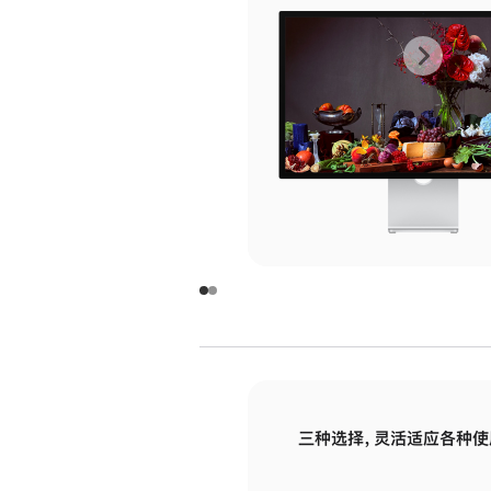
上
下
一
一
张
张
图
图
库
库
图
图
片
片
-
-
玻
玻
璃
璃
三种选择，灵活适应各种使
面
面
板
板