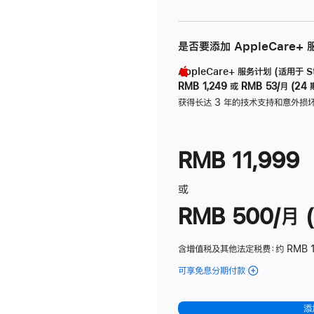
是否要添加 AppleCare+
AppleCare+ 服务计划 (适用于 Stu
RMB 1,249
或
RMB 53/月 (24 
获得长达 3 年的技术支持和意外损
RMB 11,999
或
RMB 500/月 (
含增值税及其他法定税费
：约 RMB 
可享免息分期付款
(Studio
Display
-
添