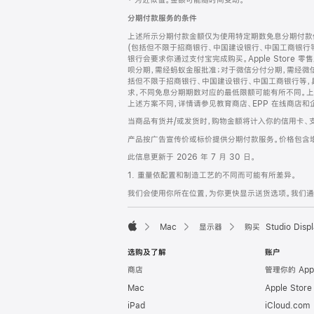
‡ 为近似值。金额可能随时间变动。
注
页
分期付款服务的条件
页
上述所示分期付款金额仅为使用特定期数免息分期付款估
脚
(包括但不限于招商银行、中国建设银行、中国工商银行
银行会要求你通过支付宝完成购买。Apple Store 零
呗分期，需经蚂蚁金服批准；对于微信分付分期，需经微信
括但不限于招商银行、中国建设银行、中国工商银行等，
求，不同免息分期期数对应的最低限额可能有所不同。上述分
上述方案不同，详情请参见教育商店、EPP 在线商店和
当商品有货并/或发货时，购物金额将计入你的信用卡、
产品按广告宣传价或标价提供分期付款服务。价格包含
此信息更新于 2026 年 7 月 30 日。
1. 重量依配置和制造工艺的不同而可能有所差异。
我们会使用你所在位置，为你更快显示送货选项。我们通过你
Mac
显示器
购买 Studio Displ
Apple
选购及了解
账户
商店
管理你的 App
Mac
Apple Stor
iPad
iCloud.com