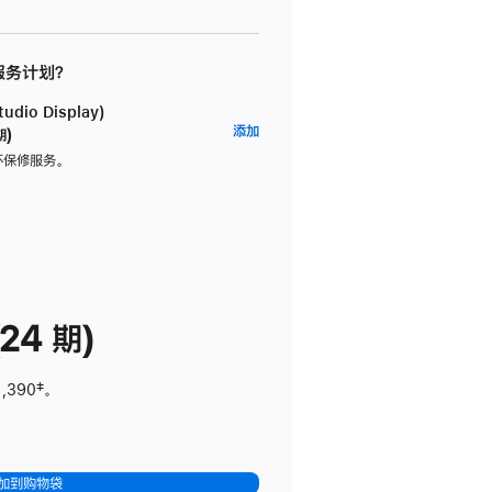
 服务计划？
dio Display)
AppleCare+
添加
期)
服
坏保修服务。
务
计
划
(适
用
于
24 期)
Studio
Display)
1,390
脚
‡。
注
加到购物袋