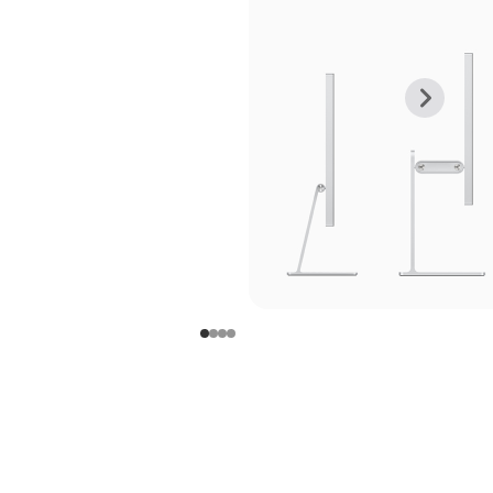
上
下
一
一
张
张
图
图
库
库
图
图
片
片
-
-
支
支
架
架