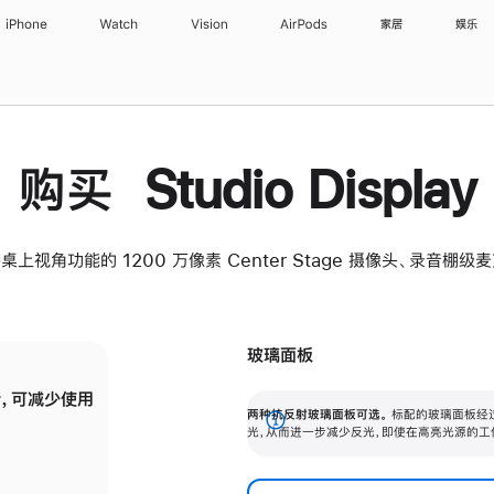
iPhone
Watch
Vision
AirPods
家居
娱乐
购买 Studio Display
桌上视角功能的 1200 万像素 Center Stage 摄像头、录音棚
玻璃面板
，可减少使用
纳米纹理玻璃面板可进一步减少反光，即使在
两种抗反射玻璃面板可选。
标配的玻璃面板经
。
有高亮光源的场所使用，也能保持出色画质。
展
光，从而进一步减少反光，即使在高亮光源的工
开