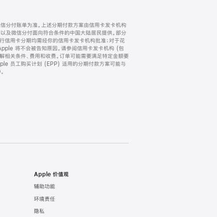
微信分付账单为准。上述分期付款方案由信用卡发卡机构
) 以及微信分付面向符合条件的中国大陆居民提供。部分
家。所有银行信用卡分期均需经你的信用卡发卡机构批准；对于花
ple 将不会被告知原因。请参阅信用卡发卡机构 (包
了解相关条件、费用和收费。订单可能需要满足特定金额要
e 员工购买计划 (EPP) 适用的分期付款方案可能与
。
Apple 价值观
辅助功能
环境责任
隐私