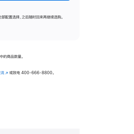
全部配置选择，之后随时回来再继续选购。
中的商品数量。
交流
(在
或致电
400-666-8800。
新
窗
口
中
打
开)