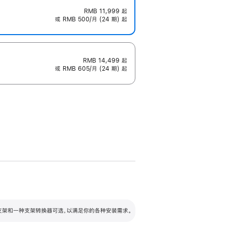
RMB 11,999
起
或 RMB 500/月 (24 期) 起
RMB 14,499
起
或 RMB 605/月 (24 期) 起
配可调倾斜度及高度的支架，额外增加 105
VESA 支架转换器
 有两种支架和一种支架转换器可选，以满足你的各种安装需求。
毫米的高度调节范围。
容的支架 (未随附)