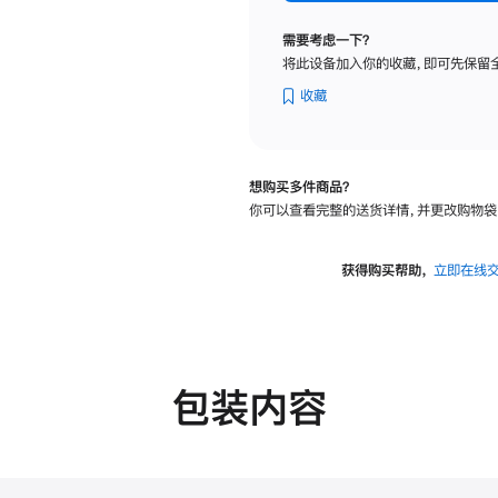
标
准
需要考虑一下？
玻
将此设备加入你的收藏，即可先保留
璃
面
收藏
板
-
VESA
想购买多件商品？
支
你可以查看完整的送货详情，并更改购物袋
架
转
换
获得购买帮助，
立即在线
器
的
分
期
付
包装内容
款
选
项)