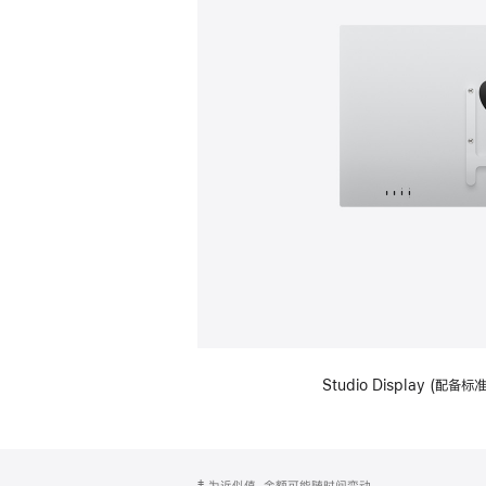
Studio Display (配
网
脚