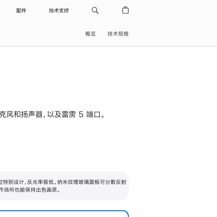
配件
技术支持
概览
技术规格
级麦克风和扬声器，以及雷雳 5 端口。
过特别设计，反光率极低。纳米纹理玻璃面板可分散反射
作场所也能保持出色画质。