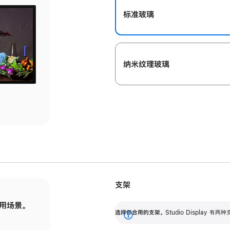
标准玻璃
纳米纹理玻璃
支架
用场景。
标配可调倾斜度的支架，提供 30 度的倾斜度
选
选择你合用的支架。
Studio Display
调节范围。
展