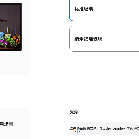
标准玻璃
纳米纹理玻璃
支架
用场景。
标配可调倾斜度的支架，提供 30 度的倾斜度
选
选择你合用的支架。
Studio Display
调节范围。
展