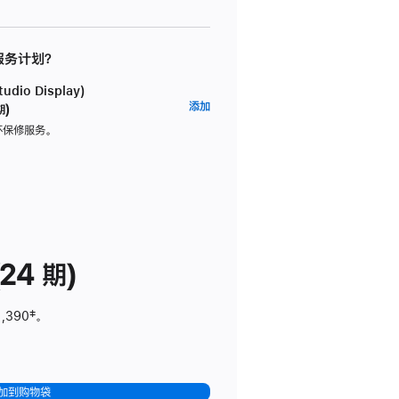
 服务计划？
dio Display)
AppleCare+
添加
期)
服
坏保修服务。
务
计
划
(适
用
于
24 期)
Studio
Display)
1,390
脚
‡。
注
加到购物袋