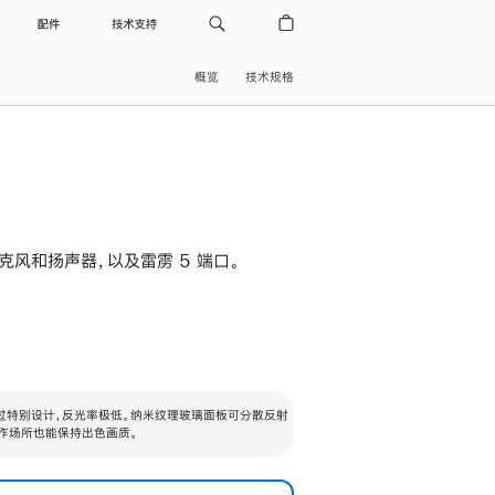
配件
技术支持
概览
技术规格
级麦克风和扬声器，以及雷雳 5 端口。
过特别设计，反光率极低。纳米纹理玻璃面板可分散反射
作场所也能保持出色画质。