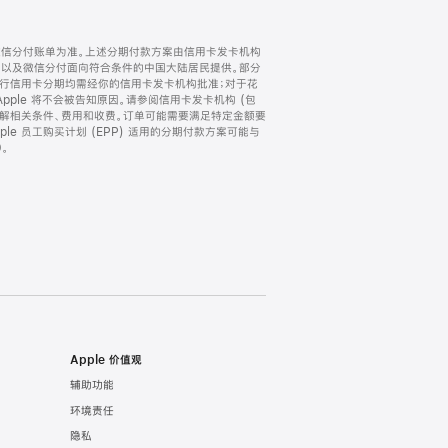
微信分付账单为准。上述分期付款方案由信用卡发卡机构
) 以及微信分付面向符合条件的中国大陆居民提供。部分
家。所有银行信用卡分期均需经你的信用卡发卡机构批准；对于花
ple 将不会被告知原因。请参阅信用卡发卡机构 (包
了解相关条件、费用和收费。订单可能需要满足特定金额要
e 员工购买计划 (EPP) 适用的分期付款方案可能与
。
Apple 价值观
辅助功能
环境责任
隐私