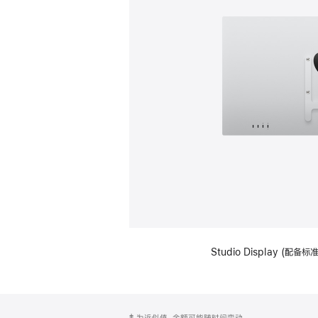
Studio Display (配
网
脚