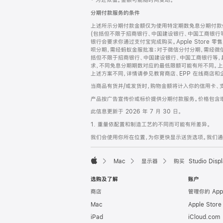
‡ 为近似值。金额可能随时间变动。
注
页
分期付款服务的条件
页
上述所示分期付款金额仅为使用特定期数免息分期付款估
脚
(包括但不限于招商银行、中国建设银行、中国工商银行
银行会要求你通过支付宝完成购买。Apple Store 零
呗分期，需经蚂蚁金服批准；对于微信分付分期，需经微信
括但不限于招商银行、中国建设银行、中国工商银行等，
求，不同免息分期期数对应的最低限额可能有所不同。上述分
上述方案不同，详情请参见教育商店、EPP 在线商店和
当商品有货并/或发货时，购物金额将计入你的信用卡、
产品按广告宣传价或标价提供分期付款服务。价格包含
此信息更新于 2026 年 7 月 30 日。
1. 重量依配置和制造工艺的不同而可能有所差异。
我们会使用你所在位置，为你更快显示送货选项。我们通过你
Mac
显示器
购买 Studio Displ
Apple
选购及了解
账户
商店
管理你的 App
Mac
Apple Stor
iPad
iCloud.com