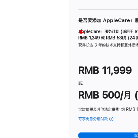
是否要添加 AppleCare+
AppleCare+ 服务计划 (适用于 Stu
RMB 1,249
或
RMB 53/月 (24 
获得长达 3 年的技术支持和意外损
RMB 11,999
或
RMB 500/月 (
含增值税及其他法定税费
：约 RMB 
可享免息分期付款
(Studio
Display
-
添