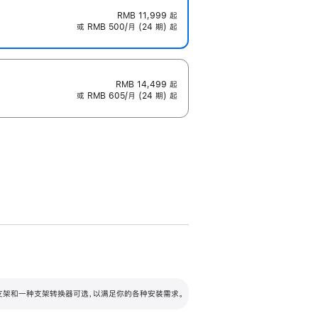
RMB 11,999
起
或 RMB 500/月 (24 期) 起
RMB 14,499
起
或 RMB 605/月 (24 期) 起
配可调倾斜度及高度的支架，额外增加 105
VESA 支架转换器
 有两种支架和一种支架转换器可选，以满足你的各种安装需求。
毫米的高度调节范围。
容的支架 (未随附)