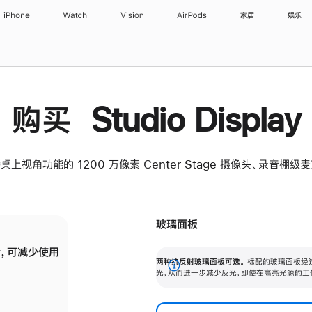
iPhone
Watch
Vision
AirPods
家居
娱乐
购买 Studio Display
桌上视角功能的 1200 万像素 Center Stage 摄像头、录音棚
玻璃面板
，可减少使用
纳米纹理玻璃面板可进一步减少反光，即使在
两种抗反射玻璃面板可选。
标配的玻璃面板经
。
有高亮光源的场所使用，也能保持出色画质。
展
光，从而进一步减少反光，即使在高亮光源的工
开