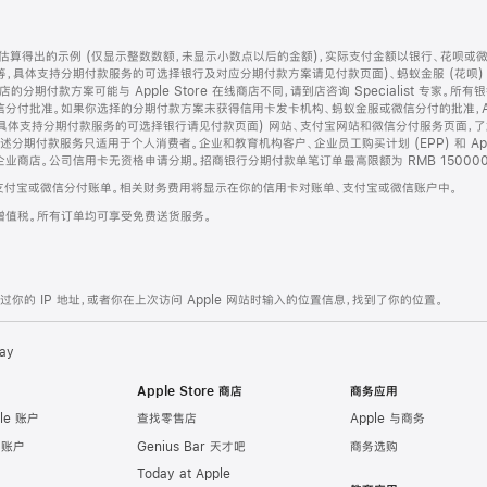
算得出的示例 (仅显示整数数额，未显示小数点以后的金额)，实际支付金额以银行、花呗或
等，具体支持分期付款服务的可选择银行及对应分期付款方案请见付款页面)、蚂蚁金服 (花呗
售店的分期付款方案可能与 Apple Store 在线商店不同，请到店咨询 Specialist 专
分付批准。如果你选择的分期付款方案未获得信用卡发卡机构、蚂蚁金服或微信分付的批准，Ap
具体支持分期付款服务的可选择银行请见付款页面) 网站、支付宝网站和微信分付服务页面，
期付款服务只适用于个人消费者。企业和教育机构客户、企业员工购买计划 (EPP) 和 Appl
企业商店。公司信用卡无资格申请分期。招商银行分期付款单笔订单最高限额为 RMB 150000
支付宝或微信分付账单。相关财务费用将显示在你的信用卡对账单、支付宝或微信账户中。
增值税。所有订单均可享受免费送货服务。
的 IP 地址，或者你在上次访问 Apple 网站时输入的位置信息，找到了你的位置。
ay
Apple Store 商店
商务应用
le 账户
查找零售店
Apple 与商务
e 账户
Genius Bar 天才吧
商务选购
Today at Apple