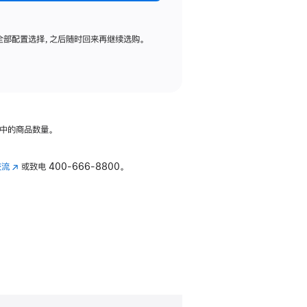
全部配置选择，之后随时回来再继续选购。
中的商品数量。
交流
(在
或致电
400-666-8800。
新
窗
口
中
打
开)