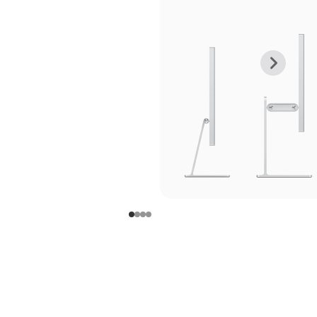
上
下
一
一
张
张
图
图
库
库
图
图
片
片
-
-
支
支
架
架