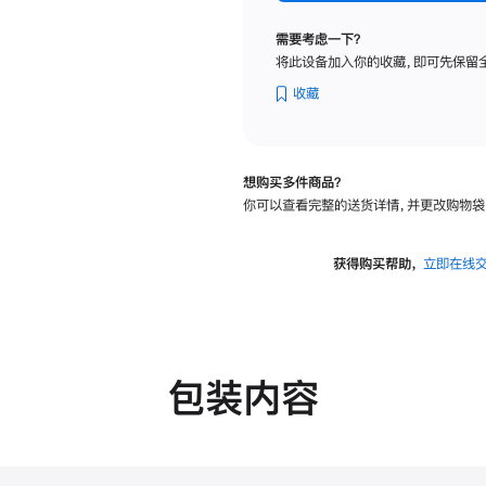
标
准
需要考虑一下？
玻
将此设备加入你的收藏，即可先保留
璃
面
收藏
板
-
VESA
想购买多件商品？
支
你可以查看完整的送货详情，并更改购物袋
架
转
换
获得购买帮助，
立即在线
器
的
分
期
付
包装内容
款
选
项)