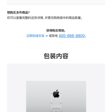
VESA
支
想购买多件商品？
架
你可以查看完整的送货详情，并更改购物袋中的商品数量。
转
换
器
获得购买帮助，
的
立即在线交流
(在
或致电
400-666-8800
。
分
新
期
窗
付
口
包装内容
款
中
选
打
项)
开)