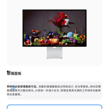
玻璃面板
两种抗反射玻璃面板可选。
标配的玻璃面板经过特别设计，反光率极低。纳米纹理
展
玻璃面板可分散反射光，从而进一步减少反光，即使在高亮光源的工作场所也能保
持出色画质。
开