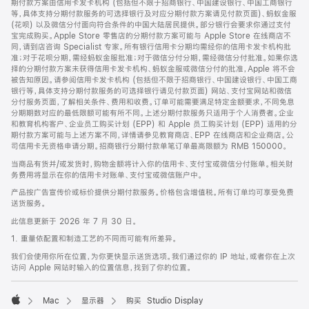
期付款方案由信用卡发卡机构 (包括但不限于招商银行、中国建设银行、中国工商银行
等，具体支持分期付款服务的可选择银行及对应分期付款方案请见付款页面)、蚂蚁金服
(花呗) 以及微信分付面向符合条件的中国大陆居民提供。部分银行会要求你通过支付
宝完成购买。Apple Store 零售店的分期付款方案可能与 Apple Store 在线商店不
同，请到店咨询 Specialist 专家。所有银行信用卡分期均需经你的信用卡发卡机构批
准；对于花呗分期，需经蚂蚁金服批准；对于微信分付分期，需经微信分付批准。如果你选
择的分期付款方案未获得信用卡发卡机构、蚂蚁金服或微信分付的批准，Apple 将不会
被告知原因。请参阅信用卡发卡机构 (包括但不限于招商银行、中国建设银行、中国工商
银行等，具体支持分期付款服务的可选择银行请见付款页面) 网站、支付宝网站和微信
分付服务页面，了解相关条件、费用和收费。订单可能需要满足特定金额要求，不同免息
分期期数对应的最低限额可能有所不同。上述分期付款服务只适用于个人消费者。企业
和教育机构客户、企业员工购买计划 (EPP) 和 Apple 员工购买计划 (EPP) 适用的分
期付款方案可能与上述方案不同，详情请参见教育商店、EPP 在线商店和企业商店。公
司信用卡无资格申请分期。招商银行分期付款单笔订单最高限额为 RMB 150000。
当商品有货并/或发货时，购物金额将计入你的信用卡、支付宝或微信分付账单。相关财
务费用将显示在你的信用卡对账单、支付宝或微信账户中。
产品按广告宣传价或标价提供分期付款服务。价格包含增值税。所有订单均可享受免费
送货服务。
此信息更新于 2026 年 7 月 30 日。
1. 重量依配置和制造工艺的不同而可能有所差异。
我们会使用你所在位置，为你更快显示送货选项。我们通过你的 IP 地址，或者你在上次
访问 Apple 网站时输入的位置信息，找到了你的位置。
Mac
显示器
购买 Studio Display