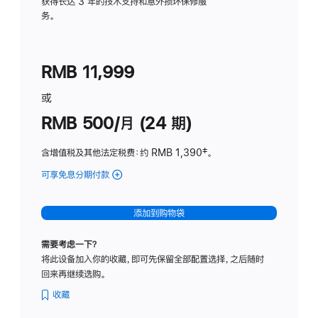
务
获得长达 3 年的技术支持和意外损坏保修服
务。
计
划
(适
RMB 11,999
用
于
或
Studio
RMB 500/月 (24 期)
Display
含增值税及其他法定税费
：约 RMB 1,390
脚
‡。
注
可享免息分期付款
(Studio
Display
-
添加到购物袋
标
准
需要考虑一下？
玻
将此设备加入你的收藏，即可先保留全部配置选择，之后随时
璃
回来再继续选购。
面
板
收藏
-