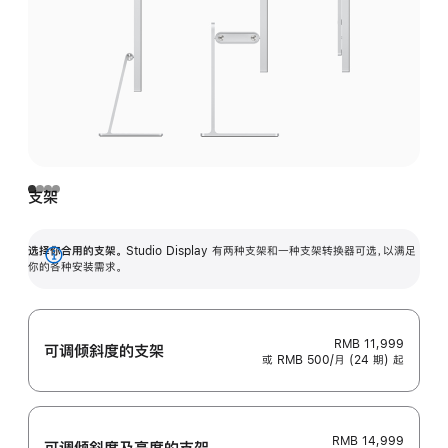
支架
选择你合用的支架。
Studio Display 有两种支架和一种支架转换器可选，以满足
展
你的各种安装需求。
开
RMB 11,999
可调倾斜度的支架
或 RMB 500/月 (24 期) 起
RMB 14,999
可调倾斜度及高‍度的支‍架