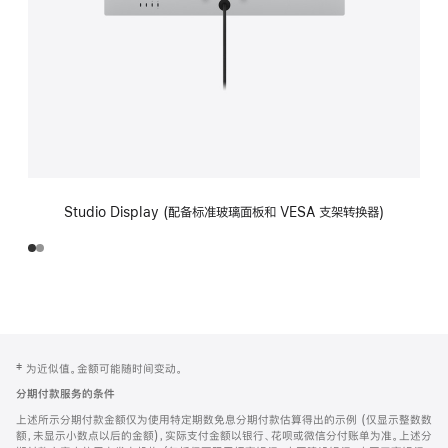
Studio Display (配备标准玻璃面板和 VESA 支架转换器)
网
脚
‡ 为近似值。金额可能随时间变动。
注
页
分期付款服务的条件
页
上述所示分期付款金额仅为使用特定期数免息分期付款估算得出的示例 (仅显示整数数
脚
额，未显示小数点以后的金额)，实际支付金额以银行、花呗或微信分付账单为准。上述分