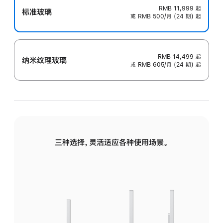
RMB 11,999
起
标准玻璃
或 RMB 500/月 (24 期) 起
RMB 14,499
起
纳米纹理玻璃
或 RMB 605/月 (24 期) 起
三种选择，灵活适应各种使用场景。
标