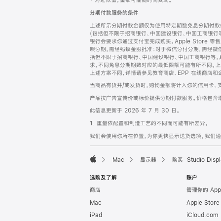
‡ 为近似值。金额可能随时间变动。
注
页
分期付款服务的条件
页
上述所示分期付款金额仅为使用特定期数免息分期付款估
脚
(包括但不限于招商银行、中国建设银行、中国工商银行
银行会要求你通过支付宝完成购买。Apple Store 零
呗分期，需经蚂蚁金服批准；对于微信分付分期，需经微信
括但不限于招商银行、中国建设银行、中国工商银行等，
求，不同免息分期期数对应的最低限额可能有所不同。上述分
上述方案不同，详情请参见教育商店、EPP 在线商店和
当商品有货并/或发货时，购物金额将计入你的信用卡、
产品按广告宣传价或标价提供分期付款服务。价格包含
此信息更新于 2026 年 7 月 30 日。
1. 重量依配置和制造工艺的不同而可能有所差异。
我们会使用你所在位置，为你更快显示送货选项。我们通过你
Mac
显示器
购买 Studio Displ
Apple
选购及了解
账户
商店
管理你的 App
Mac
Apple Stor
iPad
iCloud.com