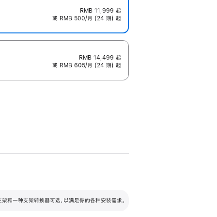
RMB 11,999
起
或 RMB 500/月 (24 期) 起
RMB 14,499
起
或 RMB 605/月 (24 期) 起
配可调倾斜度及高度的支架，额外增加 105
VESA 支架转换器
 有两种支架和一种支架转换器可选，以满足你的各种安装需求。
毫米的高度调节范围。
容的支架 (未随附)