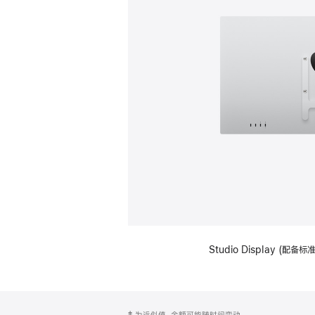
Studio Display (配
网
脚