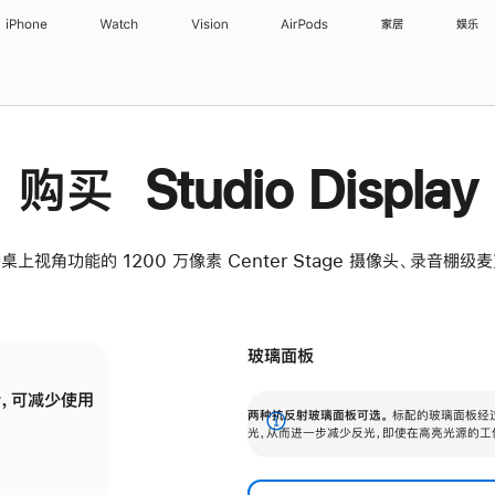
iPhone
Watch
Vision
AirPods
家居
娱乐
购买 Studio Display
桌上视角功能的 1200 万像素 Center Stage 摄像头、录音棚
玻璃面板
，可减少使用
纳米纹理玻璃面板可进一步减少反光，即使在
两种抗反射玻璃面板可选。
标配的玻璃面板经
。
有高亮光源的场所使用，也能保持出色画质。
展
光，从而进一步减少反光，即使在高亮光源的工
开