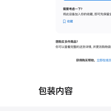
标
准
需要考虑一下？
玻
将此设备加入你的收藏，即可先保留
璃
面
收藏
板
-
VESA
想购买多件商品？
支
你可以查看完整的送货详情，并更改购物袋
架
转
换
获得购买帮助，
立即在线
器
的
分
期
付
包装内容
款
选
项)