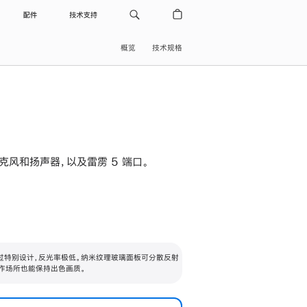
配件
技术支持
概览
技术规格
级麦克风和扬声器，以及雷雳 5 端口。
过特别设计，反光率极低。纳米纹理玻璃面板可分散反射
作场所也能保持出色画质。