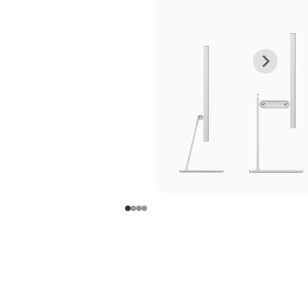
上
下
一
一
张
张
图
图
库
库
图
图
片
片
-
-
支
支
架
架