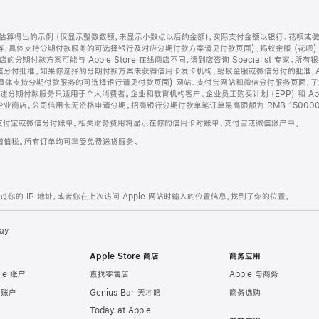
算得出的示例 (仅显示整数数额，未显示小数点以后的金额)，实际支付金额以银行、花呗或
等，具体支持分期付款服务的可选择银行及对应分期付款方案请见付款页面)、蚂蚁金服 (花呗
售店的分期付款方案可能与 Apple Store 在线商店不同，请到店咨询 Specialist 专
分付批准。如果你选择的分期付款方案未获得信用卡发卡机构、蚂蚁金服或微信分付的批准，Ap
具体支持分期付款服务的可选择银行请见付款页面) 网站、支付宝网站和微信分付服务页面，
期付款服务只适用于个人消费者。企业和教育机构客户、企业员工购买计划 (EPP) 和 Appl
企业商店。公司信用卡无资格申请分期。招商银行分期付款单笔订单最高限额为 RMB 150000
支付宝或微信分付账单。相关财务费用将显示在你的信用卡对账单、支付宝或微信账户中。
增值税。所有订单均可享受免费送货服务。
的 IP 地址，或者你在上次访问 Apple 网站时输入的位置信息，找到了你的位置。
ay
Apple Store 商店
商务应用
le 账户
查找零售店
Apple 与商务
e 账户
Genius Bar 天才吧
商务选购
Today at Apple