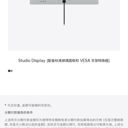
Studio Display (配备标准玻璃面板和 VESA 支架转换器)
网
脚
‡ 为近似值。金额可能随时间变动。
注
页
分期付款服务的条件
页
上述所示分期付款金额仅为使用特定期数免息分期付款估算得出的示例 (仅显示整数数
脚
额，未显示小数点以后的金额)，实际支付金额以银行、花呗或微信分付账单为准。上述分