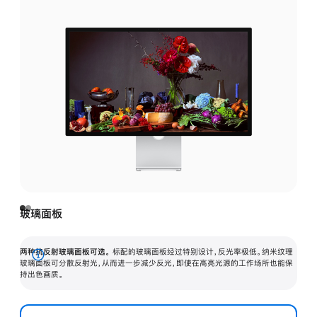
玻璃面板
两种抗反射玻璃面板可选。
标配的玻璃面板经过特别设计，反光率极低。纳米纹理
展
玻璃面板可分散反射光，从而进一步减少反光，即使在高亮光源的工作场所也能保
持出色画质。
开