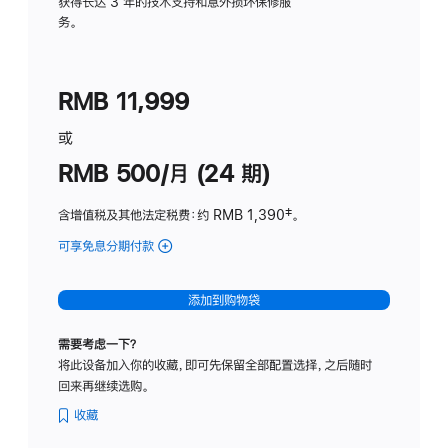
务
获得长达 3 年的技术支持和意外损坏保修服
务。
计
划
(适
RMB 11,999
用
于
或
Studio
RMB 500/月 (24 期)
Display
含增值税及其他法定税费
：约 RMB 1,390
脚
‡。
注
可享免息分期付款
(Studio
Display
-
添加到购物袋
标
准
需要考虑一下？
玻
将此设备加入你的收藏，即可先保留全部配置选择，之后随时
璃
回来再继续选购。
面
板
收藏
-