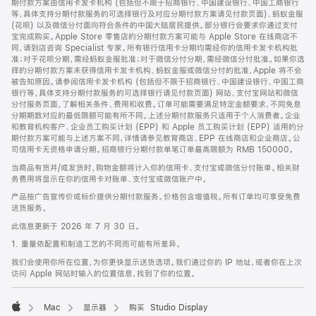
期付款方案由信用卡发卡机构 (包括但不限于招商银行、中国建设银行、中国工商银行
等，具体支持分期付款服务的可选择银行及对应分期付款方案请见付款页面)、蚂蚁金服
(花呗) 以及微信分付面向符合条件的中国大陆居民提供。部分银行会要求你通过支付
宝完成购买。Apple Store 零售店的分期付款方案可能与 Apple Store 在线商店不
同，请到店咨询 Specialist 专家。所有银行信用卡分期均需经你的信用卡发卡机构批
准；对于花呗分期，需经蚂蚁金服批准；对于微信分付分期，需经微信分付批准。如果你选
择的分期付款方案未获得信用卡发卡机构、蚂蚁金服或微信分付的批准，Apple 将不会
被告知原因。请参阅信用卡发卡机构 (包括但不限于招商银行、中国建设银行、中国工商
银行等，具体支持分期付款服务的可选择银行请见付款页面) 网站、支付宝网站和微信
分付服务页面，了解相关条件、费用和收费。订单可能需要满足特定金额要求，不同免息
分期期数对应的最低限额可能有所不同。上述分期付款服务只适用于个人消费者。企业
和教育机构客户、企业员工购买计划 (EPP) 和 Apple 员工购买计划 (EPP) 适用的分
期付款方案可能与上述方案不同，详情请参见教育商店、EPP 在线商店和企业商店。公
司信用卡无资格申请分期。招商银行分期付款单笔订单最高限额为 RMB 150000。
当商品有货并/或发货时，购物金额将计入你的信用卡、支付宝或微信分付账单。相关财
务费用将显示在你的信用卡对账单、支付宝或微信账户中。
产品按广告宣传价或标价提供分期付款服务。价格包含增值税。所有订单均可享受免费
送货服务。
此信息更新于 2026 年 7 月 30 日。
1. 重量依配置和制造工艺的不同而可能有所差异。
我们会使用你所在位置，为你更快显示送货选项。我们通过你的 IP 地址，或者你在上次
访问 Apple 网站时输入的位置信息，找到了你的位置。
Mac
显示器
购买 Studio Display