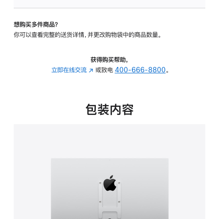
VESA
支
想购买多件商品？
架
你可以查看完整的送货详情，并更改购物袋中的商品数量。
转
换
器
获得购买帮助，
的
立即在线交流
(在
或致电
400-666-8800
。
分
新
期
窗
付
口
包装内容
款
中
选
打
项)
开)