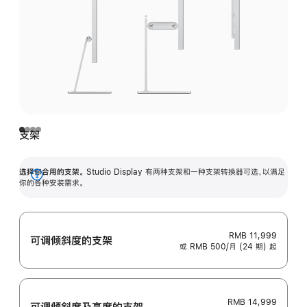
支架
选择你合用的支架。
Studio Display 有两种支架和一种支架转换器可选，以满足
展
你的各种安装需求。
开
RMB 11,999
可调倾斜度的支架
或 RMB 500/月 (24 期) 起
RMB 14,999
可调倾斜度及高‍度的支‍架