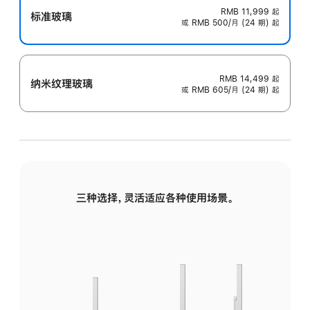
RMB 11,999
起
标准玻璃
或 RMB 500/月 (24 期) 起
RMB 14,499
起
纳米纹理玻璃
或 RMB 605/月 (24 期) 起
三种选择，灵活适应各种使用场景。
标