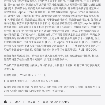
期付款方案由信用卡发卡机构 (包括但不限于招商银行、中国建设银行、中国工商银行
等，具体支持分期付款服务的可选择银行及对应分期付款方案请见付款页面)、蚂蚁金服
(花呗) 以及微信分付面向符合条件的中国大陆居民提供。部分银行会要求你通过支付
宝完成购买。Apple Store 零售店的分期付款方案可能与 Apple Store 在线商店不
同，请到店咨询 Specialist 专家。所有银行信用卡分期均需经你的信用卡发卡机构批
准；对于花呗分期，需经蚂蚁金服批准；对于微信分付分期，需经微信分付批准。如果你选
择的分期付款方案未获得信用卡发卡机构、蚂蚁金服或微信分付的批准，Apple 将不会
被告知原因。请参阅信用卡发卡机构 (包括但不限于招商银行、中国建设银行、中国工商
银行等，具体支持分期付款服务的可选择银行请见付款页面) 网站、支付宝网站和微信
分付服务页面，了解相关条件、费用和收费。订单可能需要满足特定金额要求，不同免息
分期期数对应的最低限额可能有所不同。上述分期付款服务只适用于个人消费者。企业
和教育机构客户、企业员工购买计划 (EPP) 和 Apple 员工购买计划 (EPP) 适用的分
期付款方案可能与上述方案不同，详情请参见教育商店、EPP 在线商店和企业商店。公
司信用卡无资格申请分期。招商银行分期付款单笔订单最高限额为 RMB 150000。
当商品有货并/或发货时，购物金额将计入你的信用卡、支付宝或微信分付账单。相关财
务费用将显示在你的信用卡对账单、支付宝或微信账户中。
产品按广告宣传价或标价提供分期付款服务。价格包含增值税。所有订单均可享受免费
送货服务。
此信息更新于 2026 年 7 月 30 日。
1. 重量依配置和制造工艺的不同而可能有所差异。
我们会使用你所在位置，为你更快显示送货选项。我们通过你的 IP 地址，或者你在上次
访问 Apple 网站时输入的位置信息，找到了你的位置。
Mac
显示器
购买 Studio Display