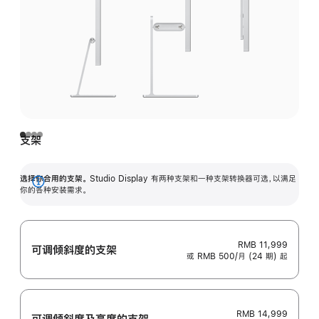
支架
选择你合用的支架。
Studio Display 有两种支架和一种支架转换器可选，以满足
展
你的各种安装需求。
开
RMB 11,999
可调倾斜度的支架
或 RMB 500/月 (24 期) 起
RMB 14,999
可调倾斜度及高‍度的支‍架