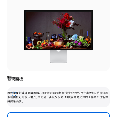
玻璃面板
两种抗反射玻璃面板可选。
标配的玻璃面板经过特别设计，反光率极低。纳米纹理
展
玻璃面板可分散反射光，从而进一步减少反光，即使在高亮光源的工作场所也能保
持出色画质。
开