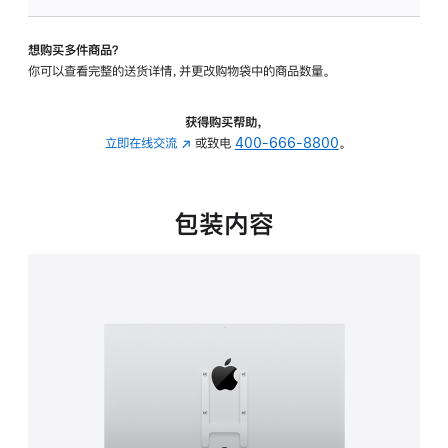
VESA
支
想购买多件商品？
架
你可以查看完整的送货详情，并更改购物袋中的商品数量。
转
换
器
获得购买帮助，
的
立即在线交流
(在
或致电
400-666-8800
。
分
新
期
窗
付
口
包装内容
款
中
选
打
项)
开)