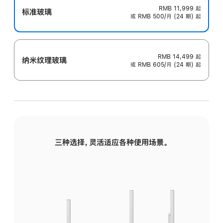
RMB 11,999
起
标准玻璃
或 RMB 500/月 (24 期) 起
RMB 14,499
起
纳米纹理玻璃
或 RMB 605/月 (24 期) 起
三种选择，灵活适应各种使用场景。
标