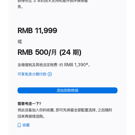
务
获得长达 3 年的技术支持和意外损坏保修服
务。
计
划
(适
RMB 11,999
用
于
或
Studio
RMB 500/月 (24 期)
Display
含增值税及其他法定税费
：约 RMB 1,390
脚
‡。
注
可享免息分期付款
(Studio
Display
-
添加到购物袋
标
准
需要考虑一下？
玻
将此设备加入你的收藏，即可先保留全部配置选择，之后随时
璃
回来再继续选购。
面
板
收藏
-