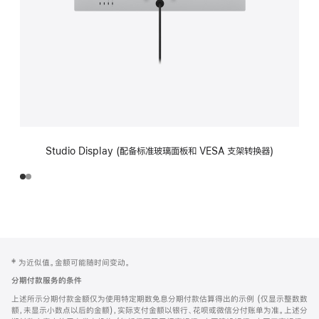
Studio Display (配备标准玻璃面板和 VESA 支架转换器)
网
脚
‡ 为近似值。金额可能随时间变动。
注
页
分期付款服务的条件
页
上述所示分期付款金额仅为使用特定期数免息分期付款估算得出的示例 (仅显示整数数
脚
额，未显示小数点以后的金额)，实际支付金额以银行、花呗或微信分付账单为准。上述分