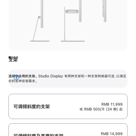
支架
选择你合用的支架。
Studio Display 有两种支架和一种支架转换器可选，以满足
展
你的各种安装需求。
开
RMB 11,999
可调倾斜度的支架
或 RMB 500/月 (24 期) 起
RMB 14,999
可调倾斜度及高‍度的支‍架