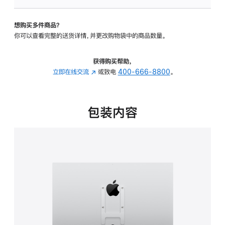
VESA
支
想购买多件商品？
架
你可以查看完整的送货详情，并更改购物袋中的商品数量。
转
换
器
获得购买帮助，
的
立即在线交流
(在
或致电
400-666-8800
。
分
新
期
窗
付
口
包装内容
款
中
选
打
项)
开)