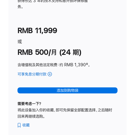
务
获得长达 3 年的技术支持和意外损坏保修服
务。
计
划
(适
RMB 11,999
用
于
或
Studio
RMB 500/月 (24 期)
Display
含增值税及其他法定税费
：约 RMB 1,390
脚
‡。
注
可享免息分期付款
(Studio
Display
-
添加到购物袋
标
准
需要考虑一下？
玻
将此设备加入你的收藏，即可先保留全部配置选择，之后随时
璃
回来再继续选购。
面
板
收藏
-