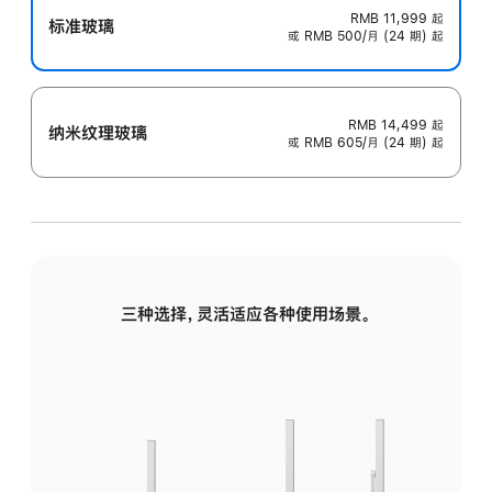
RMB 11,999
起
标准玻璃
或 RMB 500/月 (24 期) 起
RMB 14,499
起
纳米纹理玻璃
或 RMB 605/月 (24 期) 起
三种选择，灵活适应各种使用场景。
标