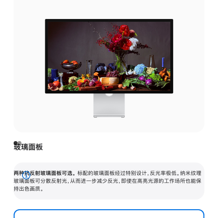
玻璃面板
两种抗反射玻璃面板可选。
标配的玻璃面板经过特别设计，反光率极低。纳米纹理
展
玻璃面板可分散反射光，从而进一步减少反光，即使在高亮光源的工作场所也能保
持出色画质。
开