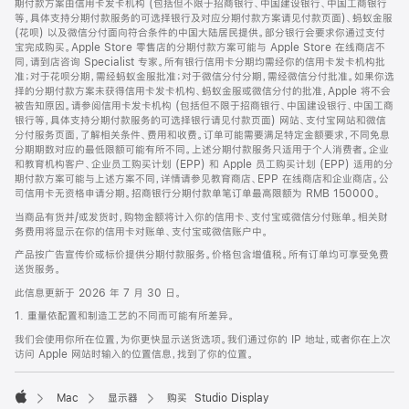
期付款方案由信用卡发卡机构 (包括但不限于招商银行、中国建设银行、中国工商银行
等，具体支持分期付款服务的可选择银行及对应分期付款方案请见付款页面)、蚂蚁金服
(花呗) 以及微信分付面向符合条件的中国大陆居民提供。部分银行会要求你通过支付
宝完成购买。Apple Store 零售店的分期付款方案可能与 Apple Store 在线商店不
同，请到店咨询 Specialist 专家。所有银行信用卡分期均需经你的信用卡发卡机构批
准；对于花呗分期，需经蚂蚁金服批准；对于微信分付分期，需经微信分付批准。如果你选
择的分期付款方案未获得信用卡发卡机构、蚂蚁金服或微信分付的批准，Apple 将不会
被告知原因。请参阅信用卡发卡机构 (包括但不限于招商银行、中国建设银行、中国工商
银行等，具体支持分期付款服务的可选择银行请见付款页面) 网站、支付宝网站和微信
分付服务页面，了解相关条件、费用和收费。订单可能需要满足特定金额要求，不同免息
分期期数对应的最低限额可能有所不同。上述分期付款服务只适用于个人消费者。企业
和教育机构客户、企业员工购买计划 (EPP) 和 Apple 员工购买计划 (EPP) 适用的分
期付款方案可能与上述方案不同，详情请参见教育商店、EPP 在线商店和企业商店。公
司信用卡无资格申请分期。招商银行分期付款单笔订单最高限额为 RMB 150000。
当商品有货并/或发货时，购物金额将计入你的信用卡、支付宝或微信分付账单。相关财
务费用将显示在你的信用卡对账单、支付宝或微信账户中。
产品按广告宣传价或标价提供分期付款服务。价格包含增值税。所有订单均可享受免费
送货服务。
此信息更新于 2026 年 7 月 30 日。
1. 重量依配置和制造工艺的不同而可能有所差异。
我们会使用你所在位置，为你更快显示送货选项。我们通过你的 IP 地址，或者你在上次
访问 Apple 网站时输入的位置信息，找到了你的位置。
Mac
显示器
购买 Studio Display