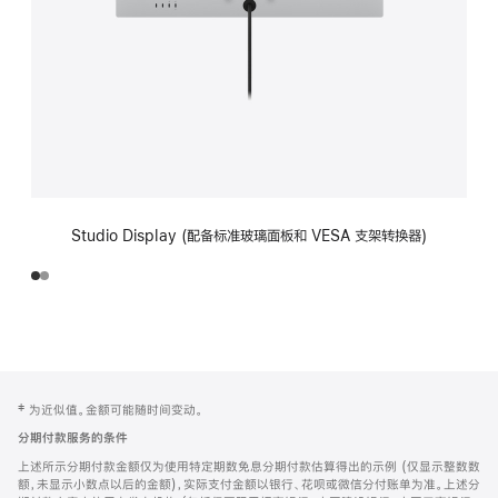
Studio Display (配备标准玻璃面板和 VESA 支架转换器)
网
脚
‡ 为近似值。金额可能随时间变动。
注
页
分期付款服务的条件
页
上述所示分期付款金额仅为使用特定期数免息分期付款估算得出的示例 (仅显示整数数
脚
额，未显示小数点以后的金额)，实际支付金额以银行、花呗或微信分付账单为准。上述分