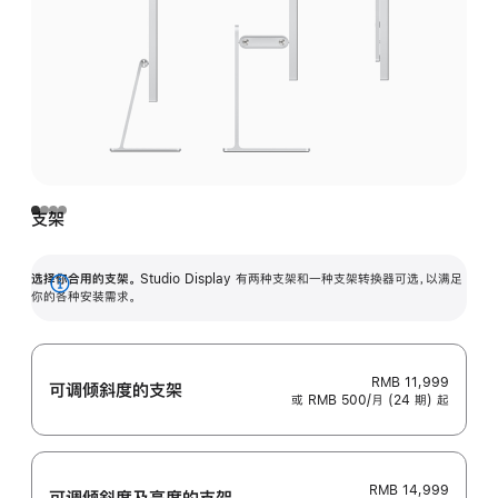
支架
选择你合用的支架。
Studio Display 有两种支架和一种支架转换器可选，以满足
展
你的各种安装需求。
开
RMB 11,999
可调倾斜度的支架
或 RMB 500/月 (24 期) 起
RMB 14,999
可调倾斜度及高‍度的支‍架