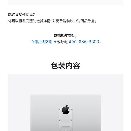
VESA
支
想购买多件商品？
架
你可以查看完整的送货详情，并更改购物袋中的商品数量。
转
换
器
获得购买帮助，
的
立即在线交流
(在
或致电
400-666-8800
。
分
新
期
窗
付
口
包装内容
款
中
选
打
项)
开)