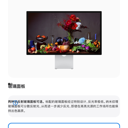
玻璃面板
两种抗反射玻璃面板可选。
标配的玻璃面板经过特别设计，反光率极低。纳米纹理
展
玻璃面板可分散反射光，从而进一步减少反光，即使在高亮光源的工作场所也能保
持出色画质。
开