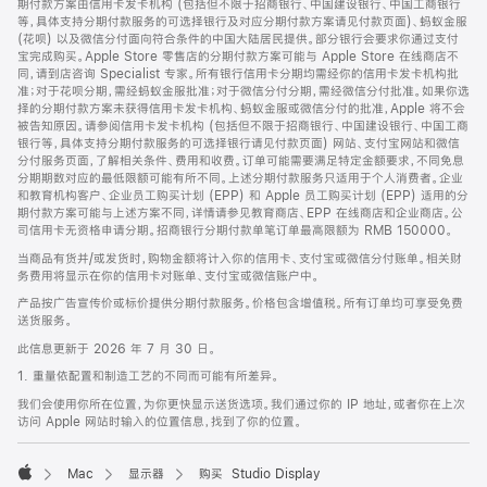
期付款方案由信用卡发卡机构 (包括但不限于招商银行、中国建设银行、中国工商银行
等，具体支持分期付款服务的可选择银行及对应分期付款方案请见付款页面)、蚂蚁金服
(花呗) 以及微信分付面向符合条件的中国大陆居民提供。部分银行会要求你通过支付
宝完成购买。Apple Store 零售店的分期付款方案可能与 Apple Store 在线商店不
同，请到店咨询 Specialist 专家。所有银行信用卡分期均需经你的信用卡发卡机构批
准；对于花呗分期，需经蚂蚁金服批准；对于微信分付分期，需经微信分付批准。如果你选
择的分期付款方案未获得信用卡发卡机构、蚂蚁金服或微信分付的批准，Apple 将不会
被告知原因。请参阅信用卡发卡机构 (包括但不限于招商银行、中国建设银行、中国工商
银行等，具体支持分期付款服务的可选择银行请见付款页面) 网站、支付宝网站和微信
分付服务页面，了解相关条件、费用和收费。订单可能需要满足特定金额要求，不同免息
分期期数对应的最低限额可能有所不同。上述分期付款服务只适用于个人消费者。企业
和教育机构客户、企业员工购买计划 (EPP) 和 Apple 员工购买计划 (EPP) 适用的分
期付款方案可能与上述方案不同，详情请参见教育商店、EPP 在线商店和企业商店。公
司信用卡无资格申请分期。招商银行分期付款单笔订单最高限额为 RMB 150000。
当商品有货并/或发货时，购物金额将计入你的信用卡、支付宝或微信分付账单。相关财
务费用将显示在你的信用卡对账单、支付宝或微信账户中。
产品按广告宣传价或标价提供分期付款服务。价格包含增值税。所有订单均可享受免费
送货服务。
此信息更新于 2026 年 7 月 30 日。
1. 重量依配置和制造工艺的不同而可能有所差异。
我们会使用你所在位置，为你更快显示送货选项。我们通过你的 IP 地址，或者你在上次
访问 Apple 网站时输入的位置信息，找到了你的位置。
Mac
显示器
购买 Studio Display