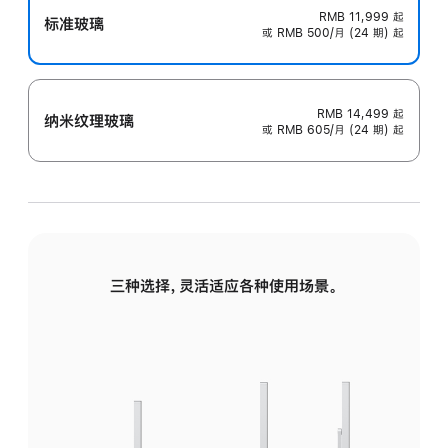
RMB 11,999
起
标准玻璃
或 RMB 500/月 (24 期) 起
RMB 14,499
起
纳米纹理玻璃
或 RMB 605/月 (24 期) 起
三种选择，灵活适应各种使用场景。
标