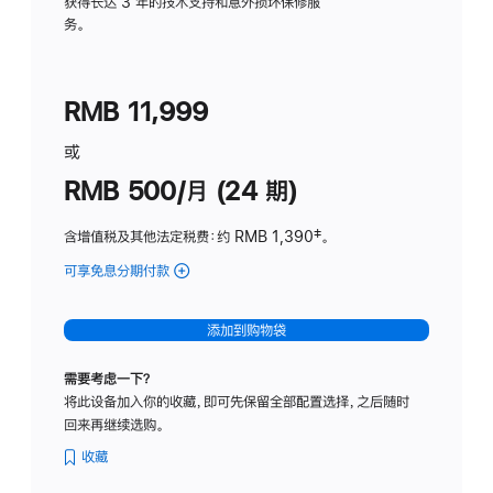
务
获得长达 3 年的技术支持和意外损坏保修服
务。
计
划
(适
RMB 11,999
用
于
或
Studio
RMB 500/月 (24 期)
Display
含增值税及其他法定税费
：约 RMB 1,390
脚
‡。
注
可享免息分期付款
(Studio
Display
-
添加到购物袋
标
准
需要考虑一下？
玻
将此设备加入你的收藏，即可先保留全部配置选择，之后随时
璃
回来再继续选购。
面
板
收藏
-