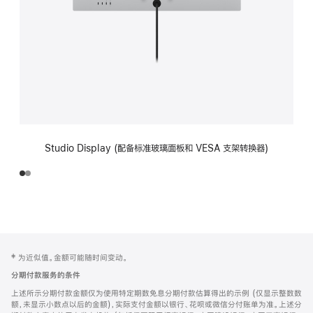
Studio Display (配备标准玻璃面板和 VESA 支架转换器)
网
脚
‡ 为近似值。金额可能随时间变动。
注
页
分期付款服务的条件
页
上述所示分期付款金额仅为使用特定期数免息分期付款估算得出的示例 (仅显示整数数
脚
额，未显示小数点以后的金额)，实际支付金额以银行、花呗或微信分付账单为准。上述分