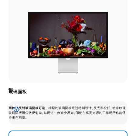
玻璃面板
两种抗反射玻璃面板可选。
标配的玻璃面板经过特别设计，反光率极低。纳米纹理
展
玻璃面板可分散反射光，从而进一步减少反光，即使在高亮光源的工作场所也能保
持出色画质。
开