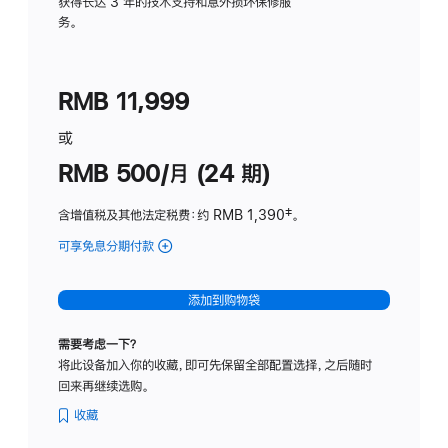
务
获得长达 3 年的技术支持和意外损坏保修服
务。
计
划
(适
RMB 11,999
用
于
或
Studio
RMB 500/月 (24 期)
Display
含增值税及其他法定税费
：约 RMB 1,390
脚
‡。
注
可享免息分期付款
(Studio
Display
-
添加到购物袋
标
准
需要考虑一下？
玻
将此设备加入你的收藏，即可先保留全部配置选择，之后随时
璃
回来再继续选购。
面
板
收藏
-