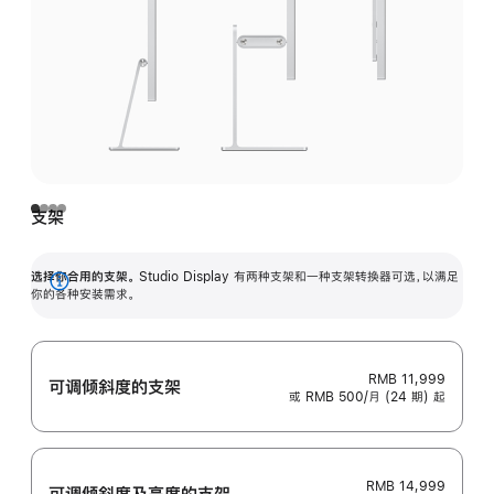
支架
选择你合用的支架。
Studio Display 有两种支架和一种支架转换器可选，以满足
展
你的各种安装需求。
开
RMB 11,999
可调倾斜度的支架
或 RMB 500/月 (24 期) 起
RMB 14,999
可调倾斜度及高‍度的支‍架