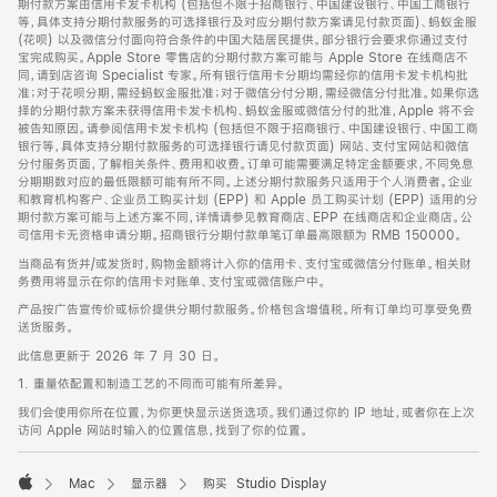
期付款方案由信用卡发卡机构 (包括但不限于招商银行、中国建设银行、中国工商银行
等，具体支持分期付款服务的可选择银行及对应分期付款方案请见付款页面)、蚂蚁金服
(花呗) 以及微信分付面向符合条件的中国大陆居民提供。部分银行会要求你通过支付
宝完成购买。Apple Store 零售店的分期付款方案可能与 Apple Store 在线商店不
同，请到店咨询 Specialist 专家。所有银行信用卡分期均需经你的信用卡发卡机构批
准；对于花呗分期，需经蚂蚁金服批准；对于微信分付分期，需经微信分付批准。如果你选
择的分期付款方案未获得信用卡发卡机构、蚂蚁金服或微信分付的批准，Apple 将不会
被告知原因。请参阅信用卡发卡机构 (包括但不限于招商银行、中国建设银行、中国工商
银行等，具体支持分期付款服务的可选择银行请见付款页面) 网站、支付宝网站和微信
分付服务页面，了解相关条件、费用和收费。订单可能需要满足特定金额要求，不同免息
分期期数对应的最低限额可能有所不同。上述分期付款服务只适用于个人消费者。企业
和教育机构客户、企业员工购买计划 (EPP) 和 Apple 员工购买计划 (EPP) 适用的分
期付款方案可能与上述方案不同，详情请参见教育商店、EPP 在线商店和企业商店。公
司信用卡无资格申请分期。招商银行分期付款单笔订单最高限额为 RMB 150000。
当商品有货并/或发货时，购物金额将计入你的信用卡、支付宝或微信分付账单。相关财
务费用将显示在你的信用卡对账单、支付宝或微信账户中。
产品按广告宣传价或标价提供分期付款服务。价格包含增值税。所有订单均可享受免费
送货服务。
此信息更新于 2026 年 7 月 30 日。
1. 重量依配置和制造工艺的不同而可能有所差异。
我们会使用你所在位置，为你更快显示送货选项。我们通过你的 IP 地址，或者你在上次
访问 Apple 网站时输入的位置信息，找到了你的位置。
Mac
显示器
购买 Studio Display