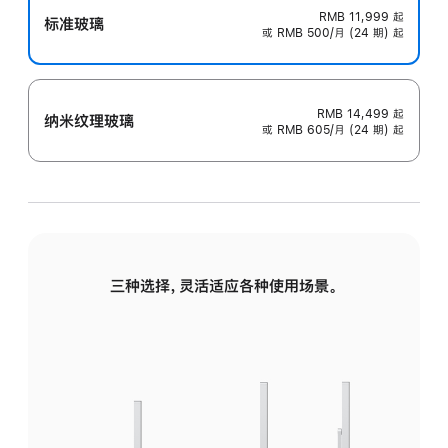
RMB 11,999
起
标准玻璃
或 RMB 500/月 (24 期) 起
RMB 14,499
起
纳米纹理玻璃
或 RMB 605/月 (24 期) 起
三种选择，灵活适应各种使用场景。
标