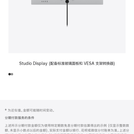
Studio Display (配备标准玻璃面板和 VESA 支架转换器)
网
脚
‡ 为近似值。金额可能随时间变动。
注
页
分期付款服务的条件
页
上述所示分期付款金额仅为使用特定期数免息分期付款估算得出的示例 (仅显示整数数
脚
额，未显示小数点以后的金额)，实际支付金额以银行、花呗或微信分付账单为准。上述分