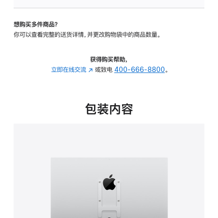
VESA
支
想购买多件商品？
架
你可以查看完整的送货详情，并更改购物袋中的商品数量。
转
换
器
获得购买帮助，
的
立即在线交流
(在
或致电
400-666-8800
。
分
新
期
窗
付
口
包装内容
款
中
选
打
项)
开)