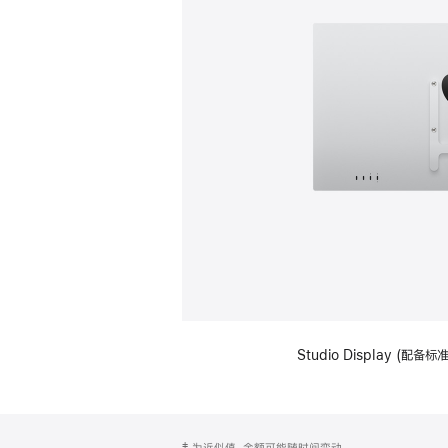
Studio Display (配
网
脚