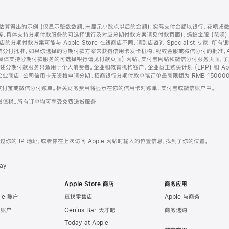
算得出的示例 (仅显示整数数额，未显示小数点以后的金额)，实际支付金额以银行、花呗或
等，具体支持分期付款服务的可选择银行及对应分期付款方案请见付款页面)、蚂蚁金服 (花呗
售店的分期付款方案可能与 Apple Store 在线商店不同，请到店咨询 Specialist 专
分付批准。如果你选择的分期付款方案未获得信用卡发卡机构、蚂蚁金服或微信分付的批准，Ap
具体支持分期付款服务的可选择银行请见付款页面) 网站、支付宝网站和微信分付服务页面，
期付款服务只适用于个人消费者。企业和教育机构客户、企业员工购买计划 (EPP) 和 Appl
企业商店。公司信用卡无资格申请分期。招商银行分期付款单笔订单最高限额为 RMB 150000
支付宝或微信分付账单。相关财务费用将显示在你的信用卡对账单、支付宝或微信账户中。
增值税。所有订单均可享受免费送货服务。
的 IP 地址，或者你在上次访问 Apple 网站时输入的位置信息，找到了你的位置。
ay
Apple Store 商店
商务应用
le 账户
查找零售店
Apple 与商务
e 账户
Genius Bar 天才吧
商务选购
Today at Apple