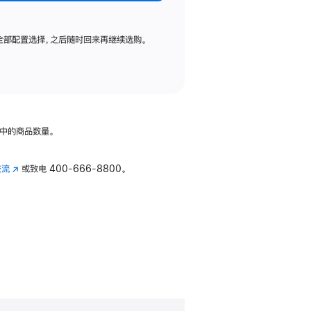
全部配置选择，之后随时回来再继续选购。
中的商品数量。
交流
(在
或致电
400-666-8800。
新
窗
口
中
打
开)