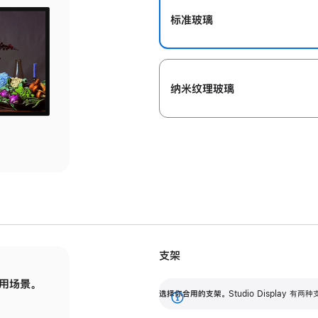
标准玻璃
纳米纹理玻璃
支架
用场景。
标配可调倾斜度的支架，提供 30 度的倾斜度
选
选择你合用的支架。
Studio Display
调节范围。
展