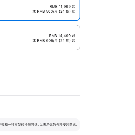
RMB 11,999
起
或 RMB 500/月 (24 期) 起
RMB 14,499
起
或 RMB 605/月 (24 期) 起
配可调倾斜度及高度的支架，额外增加 105
VESA 支架转换器
 有两种支架和一种支架转换器可选，以满足你的各种安装需求。
毫米的高度调节范围。
容的支架 (未随附)