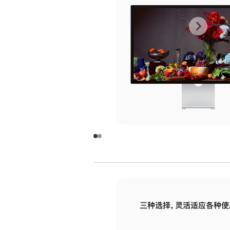
上
下
一
一
张
张
图
图
库
库
图
图
片
片
-
-
玻
玻
璃
璃
三种选择，灵活适应各种使
面
面
板
板