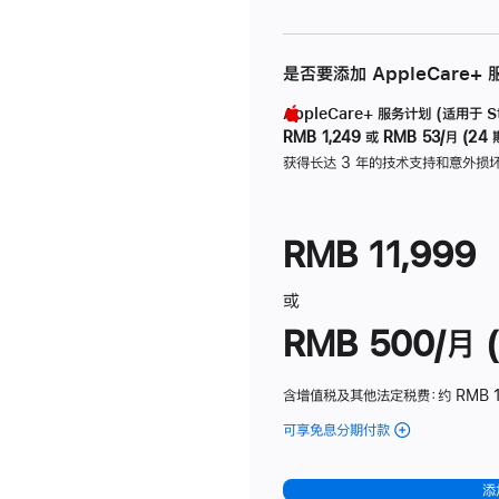
是否要添加 AppleCare+
AppleCare+ 服务计划 (适用于 Stu
RMB 1,249
或
RMB 53/月 (24 
获得长达 3 年的技术支持和意外损
RMB 11,999
或
RMB 500/月 (
含增值税及其他法定税费
：约 RMB 
可享免息分期付款
(Studio
Display
-
添