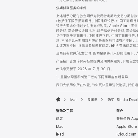
‡ 为近似值。金额可能随时间变动。
注
页
分期付款服务的条件
页
上述所示分期付款金额仅为使用特定期数免息分期付款估
脚
(包括但不限于招商银行、中国建设银行、中国工商银行
银行会要求你通过支付宝完成购买。Apple Store 零
呗分期，需经蚂蚁金服批准；对于微信分付分期，需经微信
括但不限于招商银行、中国建设银行、中国工商银行等，
求，不同免息分期期数对应的最低限额可能有所不同。上述分
上述方案不同，详情请参见教育商店、EPP 在线商店和
当商品有货并/或发货时，购物金额将计入你的信用卡、
产品按广告宣传价或标价提供分期付款服务。价格包含
此信息更新于 2026 年 7 月 30 日。
1. 重量依配置和制造工艺的不同而可能有所差异。
我们会使用你所在位置，为你更快显示送货选项。我们通过你
Mac
显示器
购买 Studio Displ
Apple
选购及了解
账户
商店
管理你的 App
Mac
Apple Stor
iPad
iCloud.com