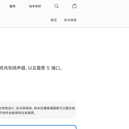
配件
技术支持
概览
技术规格
级麦克风和扬声器，以及雷雳 5 端口。
过特别设计，反光率极低。纳米纹理玻璃面板可分散反射
作场所也能保持出色画质。