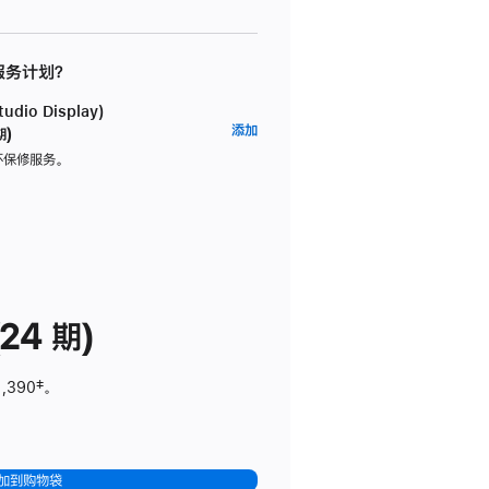
 服务计划？
dio Display)
AppleCare+
添加
期)
服
坏保修服务。
务
计
划
(适
用
于
24 期)
Studio
Display)
1,390
脚
‡。
注
加到购物袋