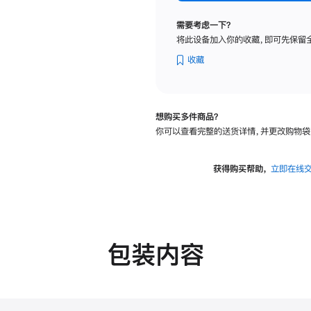
标
准
需要考虑一下？
玻
将此设备加入你的收藏，即可先保留
璃
面
收藏
板
-
VESA
想购买多件商品？
支
你可以查看完整的送货详情，并更改购物袋
架
转
换
获得购买帮助，
立即在线
器
的
分
期
付
包装内容
款
选
项)