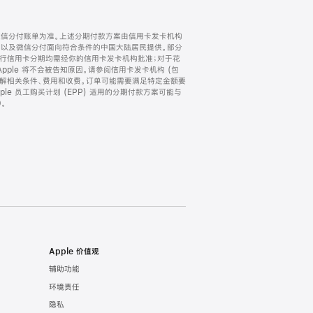
微信分付账单为准。上述分期付款方案由信用卡发卡机构
) 以及微信分付面向符合条件的中国大陆居民提供。部分
家。所有银行信用卡分期均需经你的信用卡发卡机构批准；对于花
ple 将不会被告知原因。请参阅信用卡发卡机构 (包
了解相关条件、费用和收费。订单可能需要满足特定金额要
e 员工购买计划 (EPP) 适用的分期付款方案可能与
。
Apple 价值观
辅助功能
环境责任
隐私