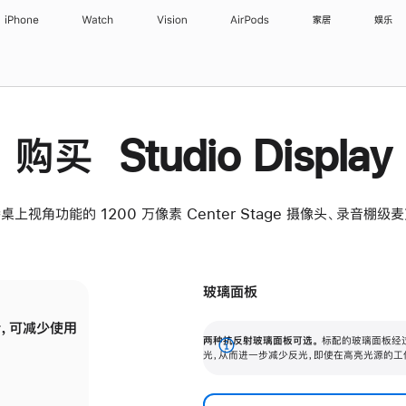
iPhone
Watch
Vision
AirPods
家居
娱乐
购买 Studio Display
桌上视角功能的 1200 万像素 Center Stage 摄像头、录音棚
玻璃面板
，可减少使用
纳米纹理玻璃面板可进一步减少反光，即使在
两种抗反射玻璃面板可选。
标配的玻璃面板经
。
有高亮光源的场所使用，也能保持出色画质。
展
光，从而进一步减少反光，即使在高亮光源的工
开