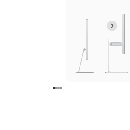
上
下
一
一
张
张
图
图
库
库
图
图
片
片
-
-
支
支
架
架