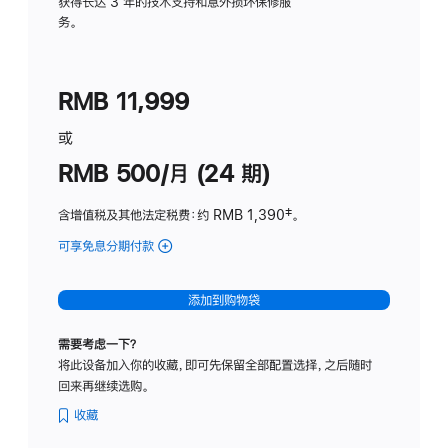
务
获得长达 3 年的技术支持和意外损坏保修服
务。
计
划
(适
RMB 11,999
用
于
或
Studio
RMB 500/月 (24 期)
Display
含增值税及其他法定税费
：约 RMB 1,390
脚
‡。
注
可享免息分期付款
(Studio
Display
-
添加到购物袋
标
准
需要考虑一下？
玻
将此设备加入你的收藏，即可先保留全部配置选择，之后随时
璃
回来再继续选购。
面
板
收藏
-