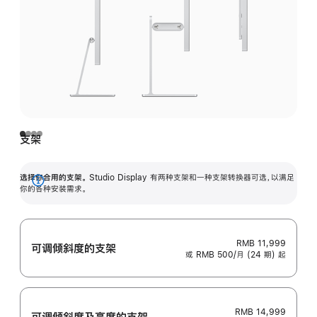
支架
选择你合用的支架。
Studio Display 有两种支架和一种支架转换器可选，以满足
展
你的各种安装需求。
开
RMB 11,999
可调倾斜度的支架
或 RMB 500/月 (24 期) 起
RMB 14,999
可调倾斜度及高‍度的支‍架