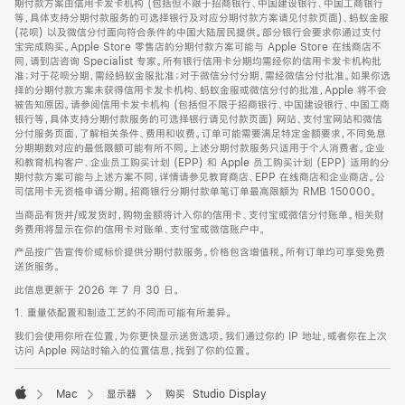
期付款方案由信用卡发卡机构 (包括但不限于招商银行、中国建设银行、中国工商银行
等，具体支持分期付款服务的可选择银行及对应分期付款方案请见付款页面)、蚂蚁金服
(花呗) 以及微信分付面向符合条件的中国大陆居民提供。部分银行会要求你通过支付
宝完成购买。Apple Store 零售店的分期付款方案可能与 Apple Store 在线商店不
同，请到店咨询 Specialist 专家。所有银行信用卡分期均需经你的信用卡发卡机构批
准；对于花呗分期，需经蚂蚁金服批准；对于微信分付分期，需经微信分付批准。如果你选
择的分期付款方案未获得信用卡发卡机构、蚂蚁金服或微信分付的批准，Apple 将不会
被告知原因。请参阅信用卡发卡机构 (包括但不限于招商银行、中国建设银行、中国工商
银行等，具体支持分期付款服务的可选择银行请见付款页面) 网站、支付宝网站和微信
分付服务页面，了解相关条件、费用和收费。订单可能需要满足特定金额要求，不同免息
分期期数对应的最低限额可能有所不同。上述分期付款服务只适用于个人消费者。企业
和教育机构客户、企业员工购买计划 (EPP) 和 Apple 员工购买计划 (EPP) 适用的分
期付款方案可能与上述方案不同，详情请参见教育商店、EPP 在线商店和企业商店。公
司信用卡无资格申请分期。招商银行分期付款单笔订单最高限额为 RMB 150000。
当商品有货并/或发货时，购物金额将计入你的信用卡、支付宝或微信分付账单。相关财
务费用将显示在你的信用卡对账单、支付宝或微信账户中。
产品按广告宣传价或标价提供分期付款服务。价格包含增值税。所有订单均可享受免费
送货服务。
此信息更新于 2026 年 7 月 30 日。
1. 重量依配置和制造工艺的不同而可能有所差异。
我们会使用你所在位置，为你更快显示送货选项。我们通过你的 IP 地址，或者你在上次
访问 Apple 网站时输入的位置信息，找到了你的位置。
Mac
显示器
购买 Studio Display