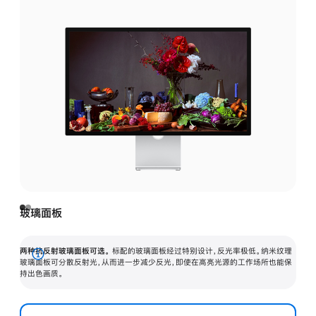
玻璃面板
两种抗反射玻璃面板可选。
标配的玻璃面板经过特别设计，反光率极低。纳米纹理
展
玻璃面板可分散反射光，从而进一步减少反光，即使在高亮光源的工作场所也能保
持出色画质。
开