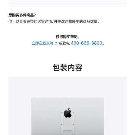
VESA
支
想购买多件商品？
架
你可以查看完整的送货详情，并更改购物袋中的商品数量。
转
换
器
获得购买帮助，
的
立即在线交流
(在
或致电
400-666-8800
。
分
新
期
窗
付
口
包装内容
款
中
选
打
项)
开)