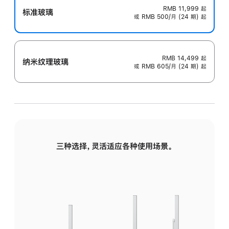
RMB 11,999
起
标准玻璃
或 RMB 500/月 (24 期) 起
RMB 14,499
起
纳米纹理玻璃
或 RMB 605/月 (24 期) 起
三种选择，灵活适应各种使用场景。
标