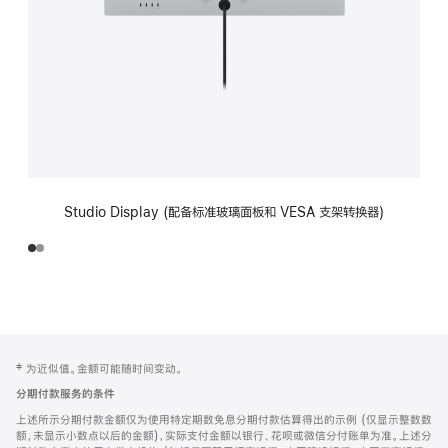
Studio Display (配备标准玻璃面板和 VESA 支架转换器)
网
脚
‡ 为近似值。金额可能随时间变动。
注
页
分期付款服务的条件
页
上述所示分期付款金额仅为使用特定期数免息分期付款估算得出的示例 (仅显示整数数
脚
额，未显示小数点以后的金额)，实际支付金额以银行、花呗或微信分付账单为准。上述分