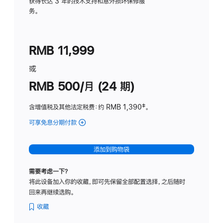
务
获得长达 3 年的技术支持和意外损坏保修服
务。
计
划
(适
RMB 11,999
用
于
或
Studio
RMB 500/月 (24 期)
Display
含增值税及其他法定税费
：约 RMB 1,390
脚
‡。
注
可享免息分期付款
(Studio
Display
-
添加到购物袋
标
准
需要考虑一下？
玻
将此设备加入你的收藏，即可先保留全部配置选择，之后随时
璃
回来再继续选购。
面
板
收藏
-