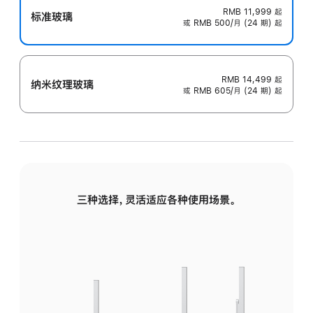
RMB 11,999
起
标准玻璃
或 RMB 500/月 (24 期) 起
RMB 14,499
起
纳米纹理玻璃
或 RMB 605/月 (24 期) 起
三种选择，灵活适应各种使用场景。
标