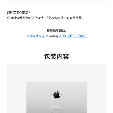
VESA
支
想购买多件商品？
架
你可以查看完整的送货详情，并更改购物袋中的商品数量。
转
换
器
获得购买帮助，
的
立即在线交流
(在
或致电
400-666-8800
。
分
新
期
窗
付
口
包装内容
款
中
选
打
项)
开)