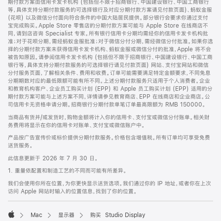
期付款方案由信用卡发卡机构 (包括但不限于招商银行、中国建设银行、中国工商银行
等，具体支持分期付款服务的可选择银行及对应分期付款方案请见付款页面)、蚂蚁金服
(花呗) 以及微信分付面向符合条件的中国大陆居民提供。部分银行会要求你通过支付
宝完成购买。Apple Store 零售店的分期付款方案可能与 Apple Store 在线商店不
同，请到店咨询 Specialist 专家。所有银行信用卡分期均需经你的信用卡发卡机构批
准；对于花呗分期，需经蚂蚁金服批准；对于微信分付分期，需经微信分付批准。如果你选
择的分期付款方案未获得信用卡发卡机构、蚂蚁金服或微信分付的批准，Apple 将不会
被告知原因。请参阅信用卡发卡机构 (包括但不限于招商银行、中国建设银行、中国工商
银行等，具体支持分期付款服务的可选择银行请见付款页面) 网站、支付宝网站和微信
分付服务页面，了解相关条件、费用和收费。订单可能需要满足特定金额要求，不同免息
分期期数对应的最低限额可能有所不同。上述分期付款服务只适用于个人消费者。企业
和教育机构客户、企业员工购买计划 (EPP) 和 Apple 员工购买计划 (EPP) 适用的分
期付款方案可能与上述方案不同，详情请参见教育商店、EPP 在线商店和企业商店。公
司信用卡无资格申请分期。招商银行分期付款单笔订单最高限额为 RMB 150000。
当商品有货并/或发货时，购物金额将计入你的信用卡、支付宝或微信分付账单。相关财
务费用将显示在你的信用卡对账单、支付宝或微信账户中。
产品按广告宣传价或标价提供分期付款服务。价格包含增值税。所有订单均可享受免费
送货服务。
此信息更新于 2026 年 7 月 30 日。
1. 重量依配置和制造工艺的不同而可能有所差异。
我们会使用你所在位置，为你更快显示送货选项。我们通过你的 IP 地址，或者你在上次
访问 Apple 网站时输入的位置信息，找到了你的位置。
Mac
显示器
购买 Studio Display