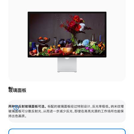
玻璃面板
两种抗反射玻璃面板可选。
标配的玻璃面板经过特别设计，反光率极低。纳米纹理
展
玻璃面板可分散反射光，从而进一步减少反光，即使在高亮光源的工作场所也能保
持出色画质。
开