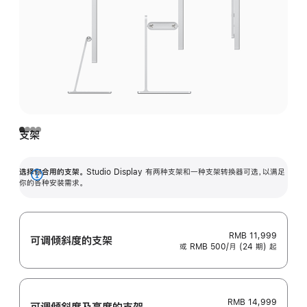
支架
选择你合用的支架。
Studio Display 有两种支架和一种支架转换器可选，以满足
展
你的各种安装需求。
开
RMB 11,999
可调倾斜度的支架
或 RMB 500/月 (24 期) 起
RMB 14,999
可调倾斜度及高‍度的支‍架