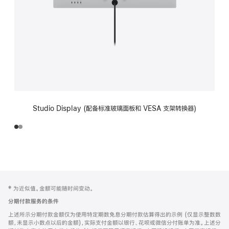
Studio Display (配备标准玻璃面板和 VESA 支架转换器)
网
脚
‡ 为近似值。金额可能随时间变动。
注
页
分期付款服务的条件
页
上述所示分期付款金额仅为使用特定期数免息分期付款估算得出的示例 (仅显示整数数
脚
额，未显示小数点以后的金额)，实际支付金额以银行、花呗或微信分付账单为准。上述分