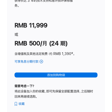
务
获得长达 3 年的技术支持和意外损坏保修服
务。
计
划
(适
RMB 11,999
用
于
或
Studio
RMB 500/月 (24 期)
Display
含增值税及其他法定税费
：约 RMB 1,390
脚
‡。
注
可享免息分期付款
(Studio
Display
-
添加到购物袋
标
准
需要考虑一下？
玻
将此设备加入你的收藏，即可先保留全部配置选择，之后随时
璃
回来再继续选购。
面
板
收藏
-