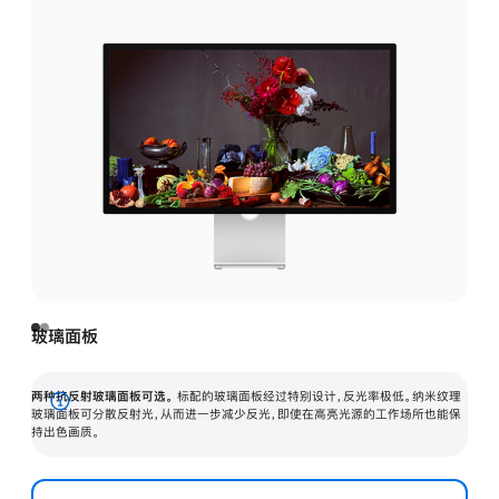
玻璃面板
两种抗反射玻璃面板可选。
标配的玻璃面板经过特别设计，反光率极低。纳米纹理
展
玻璃面板可分散反射光，从而进一步减少反光，即使在高亮光源的工作场所也能保
持出色画质。
开