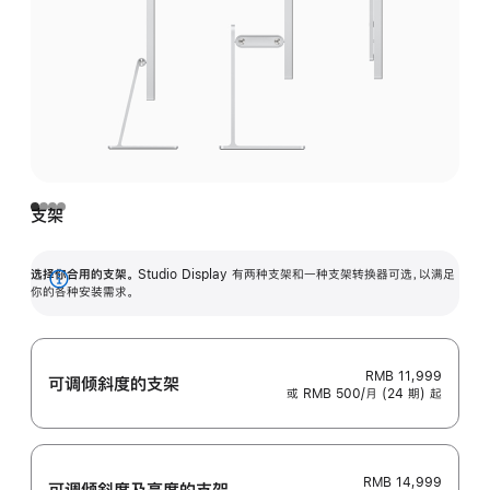
支架
选择你合用的支架。
Studio Display 有两种支架和一种支架转换器可选，以满足
展
你的各种安装需求。
开
RMB 11,999
可调倾斜度的支架
或 RMB 500/月 (24 期) 起
RMB 14,999
可调倾斜度及高‍度的支‍架