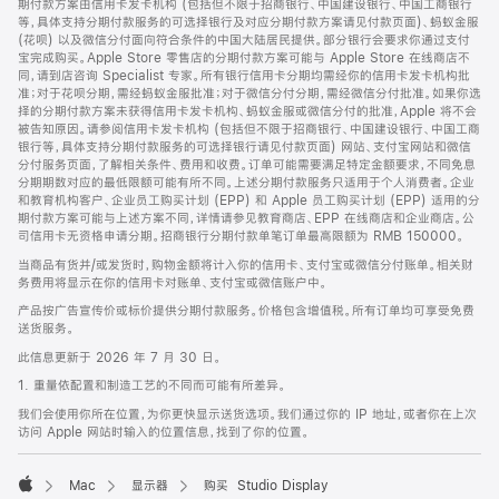
期付款方案由信用卡发卡机构 (包括但不限于招商银行、中国建设银行、中国工商银行
等，具体支持分期付款服务的可选择银行及对应分期付款方案请见付款页面)、蚂蚁金服
(花呗) 以及微信分付面向符合条件的中国大陆居民提供。部分银行会要求你通过支付
宝完成购买。Apple Store 零售店的分期付款方案可能与 Apple Store 在线商店不
同，请到店咨询 Specialist 专家。所有银行信用卡分期均需经你的信用卡发卡机构批
准；对于花呗分期，需经蚂蚁金服批准；对于微信分付分期，需经微信分付批准。如果你选
择的分期付款方案未获得信用卡发卡机构、蚂蚁金服或微信分付的批准，Apple 将不会
被告知原因。请参阅信用卡发卡机构 (包括但不限于招商银行、中国建设银行、中国工商
银行等，具体支持分期付款服务的可选择银行请见付款页面) 网站、支付宝网站和微信
分付服务页面，了解相关条件、费用和收费。订单可能需要满足特定金额要求，不同免息
分期期数对应的最低限额可能有所不同。上述分期付款服务只适用于个人消费者。企业
和教育机构客户、企业员工购买计划 (EPP) 和 Apple 员工购买计划 (EPP) 适用的分
期付款方案可能与上述方案不同，详情请参见教育商店、EPP 在线商店和企业商店。公
司信用卡无资格申请分期。招商银行分期付款单笔订单最高限额为 RMB 150000。
当商品有货并/或发货时，购物金额将计入你的信用卡、支付宝或微信分付账单。相关财
务费用将显示在你的信用卡对账单、支付宝或微信账户中。
产品按广告宣传价或标价提供分期付款服务。价格包含增值税。所有订单均可享受免费
送货服务。
此信息更新于 2026 年 7 月 30 日。
1. 重量依配置和制造工艺的不同而可能有所差异。
我们会使用你所在位置，为你更快显示送货选项。我们通过你的 IP 地址，或者你在上次
访问 Apple 网站时输入的位置信息，找到了你的位置。
Mac
显示器
购买 Studio Display