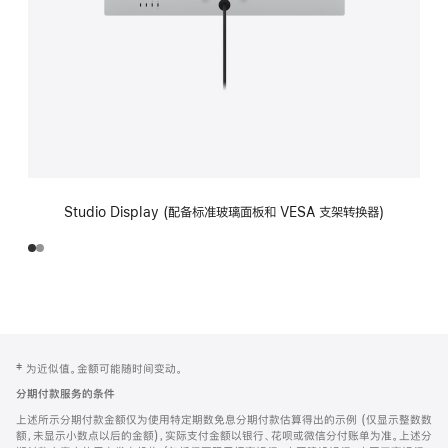
Studio Display (配备标准玻璃面板和 VESA 支架转换器)
网
脚
‡ 为近似值。金额可能随时间变动。
注
页
分期付款服务的条件
页
上述所示分期付款金额仅为使用特定期数免息分期付款估算得出的示例 (仅显示整数数
脚
额，未显示小数点以后的金额)，实际支付金额以银行、花呗或微信分付账单为准。上述分