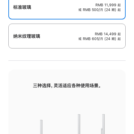
RMB 11,999
起
标准玻璃
或 RMB 500/月 (24 期) 起
RMB 14,499
起
纳米纹理玻璃
或 RMB 605/月 (24 期) 起
三种选择，灵活适应各种使用场景。
标