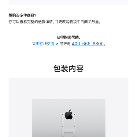
VESA
支
想购买多件商品？
架
你可以查看完整的送货详情，并更改购物袋中的商品数量。
转
换
器
获得购买帮助，
的
立即在线交流
(在
或致电
400-666-8800
。
分
新
期
窗
付
口
包装内容
款
中
选
打
项)
开)