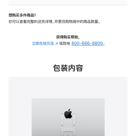
VESA
支
想购买多件商品？
架
你可以查看完整的送货详情，并更改购物袋中的商品数量。
转
换
器
获得购买帮助，
的
立即在线交流
(在
或致电
400-666-8800
。
分
新
期
窗
付
口
包装内容
款
中
选
打
项)
开)