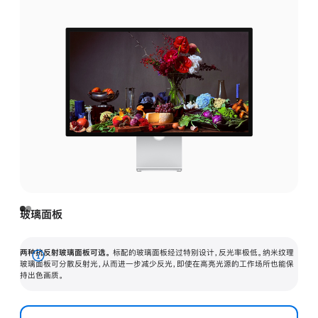
玻璃面板
两种抗反射玻璃面板可选。
标配的玻璃面板经过特别设计，反光率极低。纳米纹理
展
玻璃面板可分散反射光，从而进一步减少反光，即使在高亮光源的工作场所也能保
持出色画质。
开