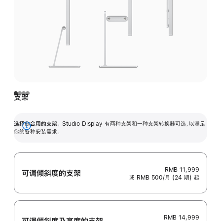
支架
选择你合用的支架。
Studio Display 有两种支架和一种支架转换器可选，以满足
展
你的各种安装需求。
开
RMB 11,999
可调倾斜度的支架
或 RMB 500/月 (24 期) 起
RMB 14,999
可调倾斜度及高‍度的支‍架