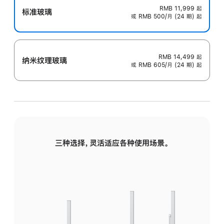
RMB 11,999
起
标准玻璃
或 RMB 500/月 (24 期) 起
RMB 14,499
起
纳米纹理玻璃
或 RMB 605/月 (24 期) 起
三种选择，灵活适应各种使用场景。
标