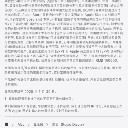
期付款方案由信用卡发卡机构 (包括但不限于招商银行、中国建设银行、中国工商银行
等，具体支持分期付款服务的可选择银行及对应分期付款方案请见付款页面)、蚂蚁金服
(花呗) 以及微信分付面向符合条件的中国大陆居民提供。部分银行会要求你通过支付
宝完成购买。Apple Store 零售店的分期付款方案可能与 Apple Store 在线商店不
同，请到店咨询 Specialist 专家。所有银行信用卡分期均需经你的信用卡发卡机构批
准；对于花呗分期，需经蚂蚁金服批准；对于微信分付分期，需经微信分付批准。如果你选
择的分期付款方案未获得信用卡发卡机构、蚂蚁金服或微信分付的批准，Apple 将不会
被告知原因。请参阅信用卡发卡机构 (包括但不限于招商银行、中国建设银行、中国工商
银行等，具体支持分期付款服务的可选择银行请见付款页面) 网站、支付宝网站和微信
分付服务页面，了解相关条件、费用和收费。订单可能需要满足特定金额要求，不同免息
分期期数对应的最低限额可能有所不同。上述分期付款服务只适用于个人消费者。企业
和教育机构客户、企业员工购买计划 (EPP) 和 Apple 员工购买计划 (EPP) 适用的分
期付款方案可能与上述方案不同，详情请参见教育商店、EPP 在线商店和企业商店。公
司信用卡无资格申请分期。招商银行分期付款单笔订单最高限额为 RMB 150000。
当商品有货并/或发货时，购物金额将计入你的信用卡、支付宝或微信分付账单。相关财
务费用将显示在你的信用卡对账单、支付宝或微信账户中。
产品按广告宣传价或标价提供分期付款服务。价格包含增值税。所有订单均可享受免费
送货服务。
此信息更新于 2026 年 7 月 30 日。
1. 重量依配置和制造工艺的不同而可能有所差异。
我们会使用你所在位置，为你更快显示送货选项。我们通过你的 IP 地址，或者你在上次
访问 Apple 网站时输入的位置信息，找到了你的位置。
Mac
显示器
购买 Studio Display