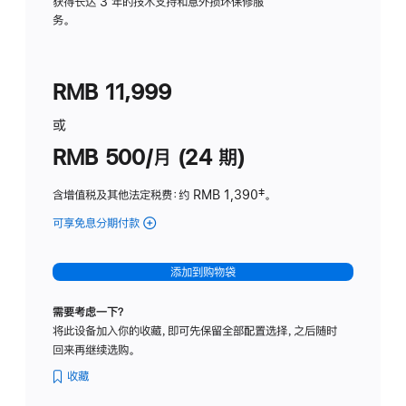
务
获得长达 3 年的技术支持和意外损坏保修服
务。
计
划
(适
RMB 11,999
用
于
或
Studio
RMB 500/月 (24 期)
Display
含增值税及其他法定税费
：约 RMB 1,390
脚
‡。
注
可享免息分期付款
(Studio
Display
-
添加到购物袋
标
准
需要考虑一下？
玻
将此设备加入你的收藏，即可先保留全部配置选择，之后随时
璃
回来再继续选购。
面
板
收藏
-